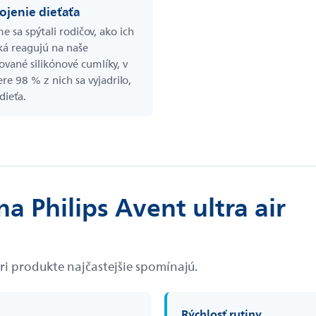
jenie dieťaťa
e sa spýtali rodičov, ako ich
ká reagujú na naše
ované silikónové cumlíky, v
re 98 % z nich sa vyjadrilo,
dieťa.
a Philips Avent ultra air
pri produkte najčastejšie spomínajú.
Rýchlosť rutiny