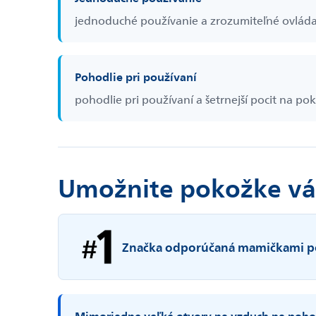
jednoduché používanie a zrozumiteľné ovlád
Pohodlie pri používaní
pohodlie pri používaní a šetrnejší pocit na po
Umožnite pokožke vá
Značka odporúčaná mamičkami po
Mimoriadne veľké otvory na vzduch na poho