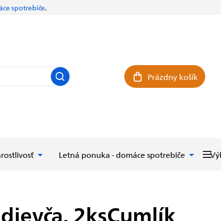
ce spotrebiče
.
Prázdny košík
Nákupný košík
rostlivosť
Letná ponuka - domáce spotrebiče
Vý
 dievča, 2ks
Cumlík