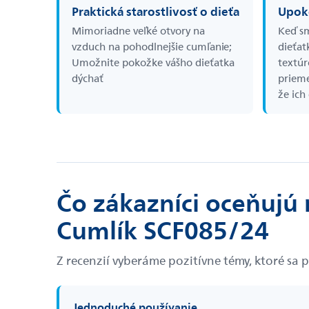
Praktická starostlivosť o dieťa
Upoko
Mimoriadne veľké otvory na
Keď sm
vzduch na pohodlnejšie cumľanie;
dieťat
Umožnite pokožke vášho dieťatka
textúr
dýchať
prieme
že ich 
Čo zákazníci oceňujú n
Cumlík SCF085/24
Z recenzií vyberáme pozitívne témy, ktoré sa 
Jednoduché používanie