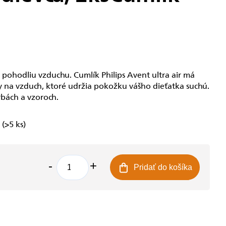
pohodliu vzduchu. Cumlík Philips Avent ultra air má
 na vzduch, ktoré udržia pokožku vášho dieťatka suchú.
rbách a vzoroch.
e
(>5 ks)
Pridať do košíka