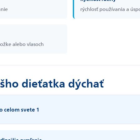
anie
rýchlosť používania a úsp
kožke alebo vlasoch
šho dieťatka dýchať
 celom svete 1
dlnejšie cumľanie