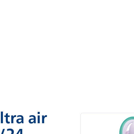
tra air
/24