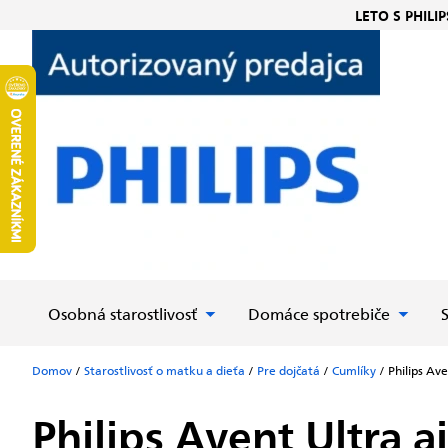
Prejsť
LETO S PHILIP
na
obsah
Osobná starostlivosť
Domáce spotrebiče
Domov
/
Starostlivosť o matku a dieťa
/
Pre dojčatá
/
Cumlíky
/
Philips Av
Philips Avent Ultra a