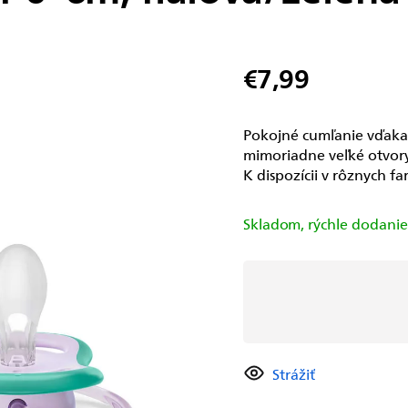
€7,99
Jednotková
cena:
Pokojné cumľanie vďaka 
mimoriadne veľké otvory
K dispozícii v rôznych fa
Skladom, rýchle dodani
Strážiť