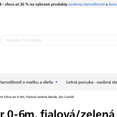
S - zľava až 35 % na vybrané produkty
osobnej starostlivosti
a
domá
Starostlivosť o matku a dieťa
Letná ponuka - osobná sta
ent Ultra air 0-6m, fialová/zelená dievča, 2ks
Cumlík
ir 0-6m, fialová/zelená