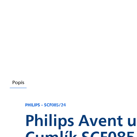
Chatbot Filip
Autorizovaný predajce
Popis
PHILIPS - SCF085/24
Philips Avent ul
Cumlík SCF085