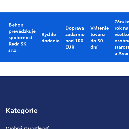
prvky
výpisu
Záruk
E-shop
Doprava
Vrátenie
rok na
prevádzkuje
Rýchle
zadarmo
tovaru
všetko
spoločnosť
dodanie
nad 100
do 30
osobn
Reda SK
EUR
dní
starost
s.r.o.
a Ave
Zápätie
Kategórie
Osobná starostlivosť