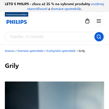
Prejsť
LETO S PHILIPS - zľava až 35 % na vybrané produkty
osobnej
Chatbot Filip
na
starostlivosti
a
domáce spotrebiče
.
Autorizovaný predajce
obsah
Nákupný koší
Domov
/
Domáce spotrebiče
/
Kuchynské spotrebiče
/
Grily
Grily