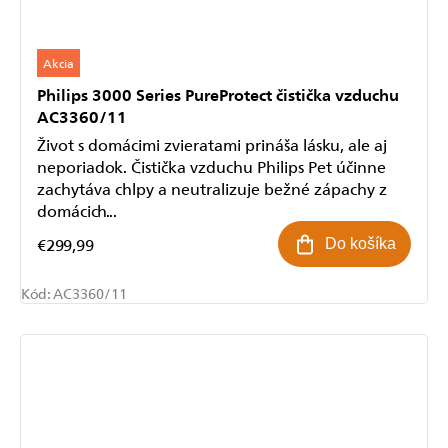
Akcia
Philips 3000 Series PureProtect čistička vzduchu
AC3360/11
Život s domácimi zvieratami prináša lásku, ale aj
neporiadok. Čistička vzduchu Philips Pet účinne
zachytáva chlpy a neutralizuje bežné zápachy z
domácich...
€299,99
Do košíka
Kód:
AC3360/11