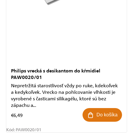
Philips vrecká s desikantom do kŕmidiel
PAW0020/01
Nepretržitá starostlivosť vždy po ruke, kdekoľvek
a kedykoľvek. Vrecko na pohlcovanie vlhkosti je
vyrobené s časticami silikagélu, ktoré sú bez
zápachu a...
€6,49
Do košíka
Kód:
PAW0020/01