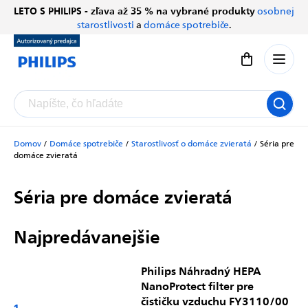
Prejsť
LETO S PHILIPS - zľava až 35 % na vybrané produkty
osobnej
Chatbot Filip
na
starostlivosti
a
domáce spotrebiče
.
Autorizovaný predajce
obsah
Nákupný koší
Domov
/
Domáce spotrebiče
/
Starostlivosť o domáce zvieratá
/
Séria pre
domáce zvieratá
Séria pre domáce zvieratá
Najpredávanejšie
Philips Náhradný HEPA
NanoProtect filter pre
čističku vzduchu FY3110/00