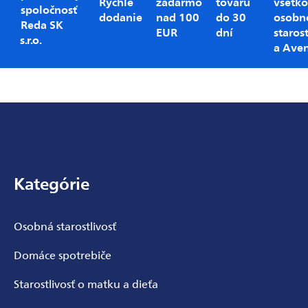
Rýchle
zadarmo
tovaru
všetko
spoločnosť
dodanie
nad 100
do 30
osobn
Reda SK
EUR
dní
starost
s.r.o.
a Ave
Zápätie
Kategórie
Osobná starostlivosť
Domáce spotrebiče
Starostlivosť o matku a dieťa