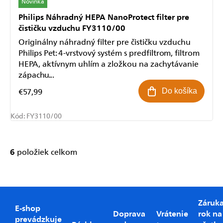
Novinka
Philips Náhradný HEPA NanoProtect filter pre
čističku vzduchu FY3110/00
Originálny náhradný filter pre čističku vzduchu
Philips Pet: 4-vrstvový systém s predfiltrom, filtrom
HEPA, aktívnym uhlím a zložkou na zachytávanie
zápachu...
Odoslať
€57,99
Do košíka
Powered by chaterimo
Kód:
FY3110/00
6
položiek celkom
Ovládacie
prvky
výpisu
Záruk
E-shop
Doprava
Vrátenie
rok na
prevádzkuje