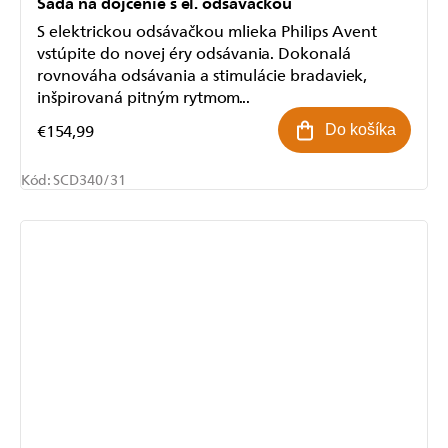
Sada na dojčenie s el. odsávačkou
S elektrickou odsávačkou mlieka Philips Avent
vstúpite do novej éry odsávania. Dokonalá
rovnováha odsávania a stimulácie bradaviek,
inšpirovaná pitným rytmom...
€154,99
Do košíka
Kód:
SCD340/31