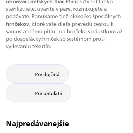
ohrievači detských fliaš
Philips Avent ľahko
sterilizujete, uvaríte v pare, rozmixujete a
podávate. Ponúkame tiež niekoľko špeciálnych
hrnčekov
, ktoré vaše dieťa prevedú cestou k
samostatnému pitiu - od hrnčeka s náustkom až
po dospelácky hrnček so systémom proti
vylievaniu tekutín.
Pre dojčatá
Pre batoľatá
Najpredávanejšie