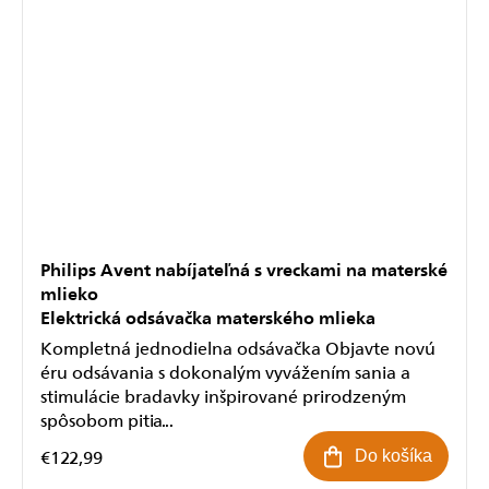
Philips Avent nabíjateľná s vreckami na materské
mlieko
Elektrická odsávačka materského mlieka
Kompletná jednodielna odsávačka Objavte novú
éru odsávania s dokonalým vyvážením sania a
stimulácie bradavky inšpirované prirodzeným
spôsobom pitia...
€122,99
Do košíka