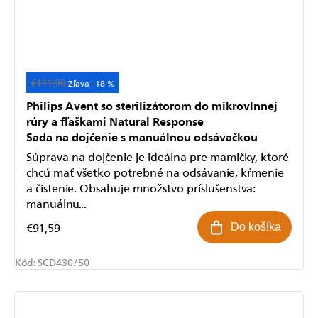
Odoslať
€111,90
Akcia
–18 %
Powered by chaterimo
Philips Avent so sterilizátorom do mikrovlnnej
rúry a fľaškami Natural Response
Sada na dojčenie s manuálnou odsávačkou
Súprava na dojčenie je ideálna pre mamičky, ktoré
chcú mať všetko potrebné na odsávanie, kŕmenie
a čistenie. Obsahuje množstvo príslušenstva:
manuálnu...
€91,59
Do košíka
Kód:
SCD430/50