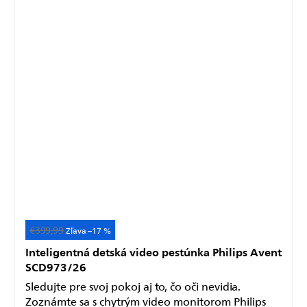
€399,99
Akcia
–17 %
Inteligentná detská video pestúnka Philips Avent
SCD973/26
Sledujte pre svoj pokoj aj to, čo oči nevidia.
Zoznámte sa s chytrým video monitorom Philips