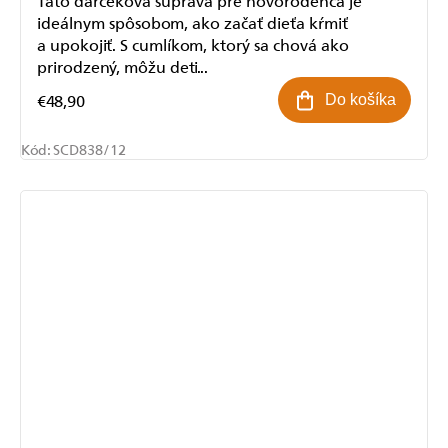
ideálnym spôsobom, ako začať dieťa kŕmiť
a upokojiť. S cumlíkom, ktorý sa chová ako
prirodzený, môžu deti...
€48,90
Do košíka
Kód:
SCD838/12