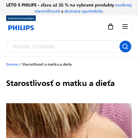
Prejsť
LETO S PHILIPS - zľava až 35 % na vybrané produkty
osobnej
Chatbot Filip
na
starostlivosti
a
domáce spotrebiče
.
Autorizovaný predajce
obsah
Nákupný koší
Domov
/
Starostlivosť o matku a dieťa
Starostlivosť o matku a dieťa