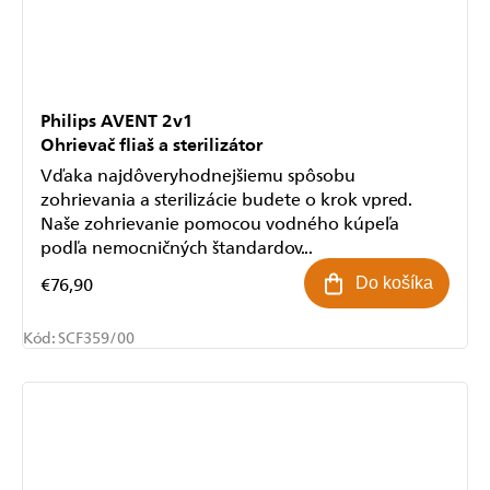
Philips AVENT 2v1
Ohrievač fliaš a sterilizátor
Vďaka najdôveryhodnejšiemu spôsobu
zohrievania a sterilizácie budete o krok vpred.
Naše zohrievanie pomocou vodného kúpeľa
podľa nemocničných štandardov...
€76,90
Do košíka
Kód:
SCF359/00