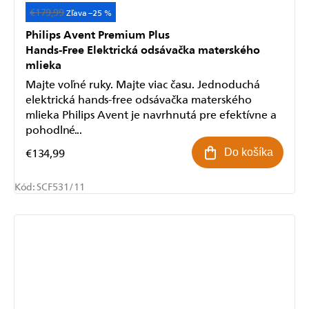
€179,99
Akcia
–25 %
Philips Avent Premium Plus
Hands-Free Elektrická odsávačka materského
mlieka
Majte voľné ruky. Majte viac času. Jednoduchá
elektrická hands-free odsávačka materského
mlieka Philips Avent je navrhnutá pre efektívne a
pohodlné...
€134,99
Do košíka
Kód:
SCF531/11