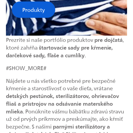
Produkty
pre dojčatá
Prezrite si naše portfólio produktov
,
štartovacie sady pre kŕmenie,
ktoré zahŕňa
darčekové sady, fľaše a cumlíky
.
#SHOW_MORE#
Nájdete u nás všetko potrebné pre bezpečné
kŕmenie a starostlivosť o vaše dieťa, vrátane
detských pestúnok, sterilizátorov, ohrievačov
fliaš a prístrojov na odsávanie materského
mlieka
. Ponúknite vášmu bábätku zdravú stravu
už od prvých príkrmov a preskúmajte, ako kŕmiť
parnými sterilizátory a
bezpečne. S našimi