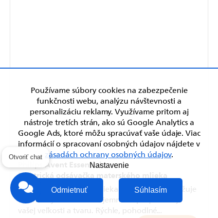
Používame súbory cookies na zabezpečenie
funkčnosti webu, analýzu návštevnosti a
personalizáciu reklamy. Využívame pritom aj
nástroje tretích strán, ako sú Google Analytics a
Google Ads, ktoré môžu spracúvať vaše údaje. Viac
informácií o spracovaní osobných údajov nájdete v
zásadách ochrany osobných údajov
.
Philips Avent Essential
Otvoriť chat
Nastavenie
Elektrická odsávačka materského mlieka
Elektrická odsávačka mlieka Philips Avent udržuje
Odmietnuť
Súhlasím
optimálny tok mlieka a jemne sa prispôsobuje
vašej veľkosti a tvaru. Rýchle, pohodlné...