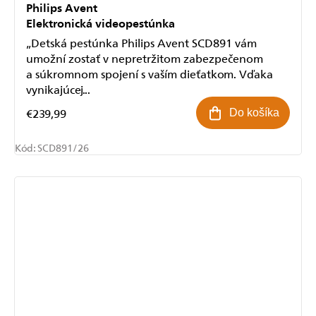
Philips Avent
Elektronická videopestúnka
„Detská pestúnka Philips Avent SCD891 vám
umožní zostať v nepretržitom zabezpečenom
a súkromnom spojení s vaším dieťatkom. Vďaka
vynikajúcej...
€239,99
Do košíka
Kód:
SCD891/26