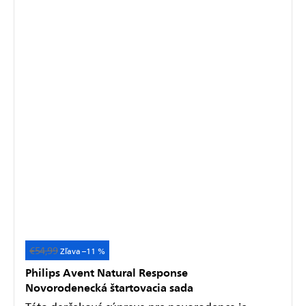
€54,99
–11 %
Philips Avent Natural Response
Novorodenecká štartovacia sada
Táto darčeková súprava pre novorodenca je