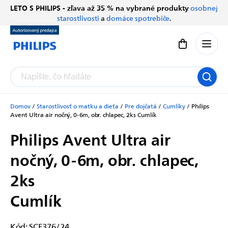
Prejsť
LETO S PHILIPS - zľava až 35 % na vybrané produkty
osobnej
Chatbot Filip
na
starostlivosti
a
domáce spotrebiče
.
Autorizovaný predajce
obsah
Nákupný koší
Domov
/
Starostlivosť o matku a dieťa
/
Pre dojčatá
/
Cumlíky
/
Philips
Avent Ultra air nočný, 0-6m, obr. chlapec, 2ks
Cumlík
Philips Avent Ultra air
nočný, 0-6m, obr. chlapec,
2ks
Cumlík
Kód:
SCF376/24