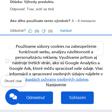
Používame súbory cookies na zabezpečenie
funkčnosti webu, analýzu návštevnosti a
personalizáciu reklamy. Využívame pritom aj
Dodatočné parametre
nástroje tretích strán, ako sú Google Analytics a
Google Ads, ktoré môžu spracúvať vaše údaje. Viac
informácií o spracovaní osobných údajov nájdete v
Kategória
:
Cumlíky
zásadách ochrany osobných údajov
.
EAN
:
8720689042505
Otvoriť chat
Nastavenie
Odmietnuť
Súhlasím