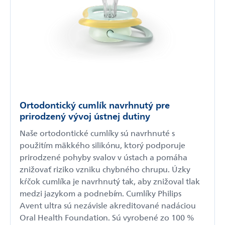
Ortodontický cumlík navrhnutý pre
prirodzený vývoj ústnej dutiny
Naše ortodontické cumlíky sú navrhnuté s
použitím mäkkého silikónu, ktorý podporuje
prirodzené pohyby svalov v ústach a pomáha
znižovať riziko vzniku chybného chrupu. Úzky
kŕčok cumlíka je navrhnutý tak, aby znižoval tlak
medzi jazykom a podnebím. Cumlíky Philips
Avent ultra sú nezávisle akreditované nadáciou
Oral Health Foundation. Sú vyrobené zo 100 %