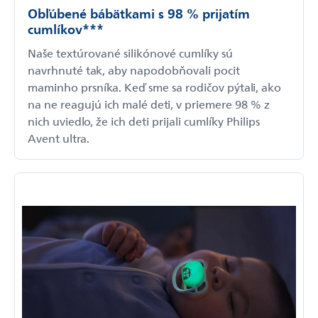
Obľúbené bábätkami s 98 % prijatím
cumlíkov***
Naše textúrované silikónové cumlíky sú
navrhnuté tak, aby napodobňovali pocit
maminho prsníka. Keď sme sa rodičov pýtali, ako
na ne reagujú ich malé deti, v priemere 98 % z
nich uviedlo, že ich deti prijali cumlíky Philips
Avent ultra.