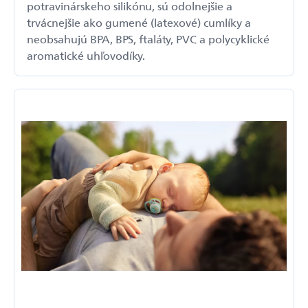
potravinárskeho silikónu, sú odolnejšie a
trvácnejšie ako gumené (latexové) cumlíky a
neobsahujú BPA, BPS, ftaláty, PVC a polycyklické
aromatické uhľovodíky.