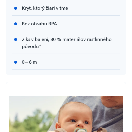
Kryt, ktorý žiari v tme
Bez obsahu BPA
2 ks v balení, 80 % materiálov rastlinného
pôvodu*
0 – 6 m