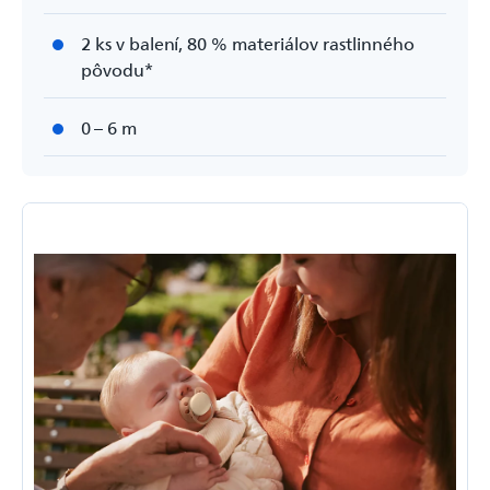
2 ks v balení, 80 % materiálov rastlinného
pôvodu*
0 – 6 m