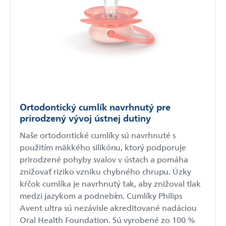
Ortodontický cumlík navrhnutý pre
prirodzený vývoj ústnej dutiny
Naše ortodontické cumlíky sú navrhnuté s
použitím mäkkého silikónu, ktorý podporuje
prirodzené pohyby svalov v ústach a pomáha
znižovať riziko vzniku chybného chrupu. Úzky
kŕčok cumlíka je navrhnutý tak, aby znižoval tlak
medzi jazykom a podnebím. Cumlíky Philips
Avent ultra sú nezávisle akreditované nadáciou
Oral Health Foundation. Sú vyrobené zo 100 %