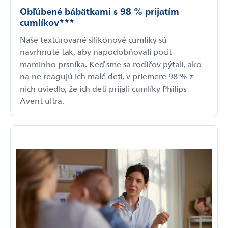
Obľúbené bábätkami s 98 % prijatím
cumlíkov***
Naše textúrované silikónové cumlíky sú
navrhnuté tak, aby napodobňovali pocit
maminho prsníka. Keď sme sa rodičov pýtali, ako
na ne reagujú ich malé deti, v priemere 98 % z
nich uviedlo, že ich deti prijali cumlíky Philips
Avent ultra.