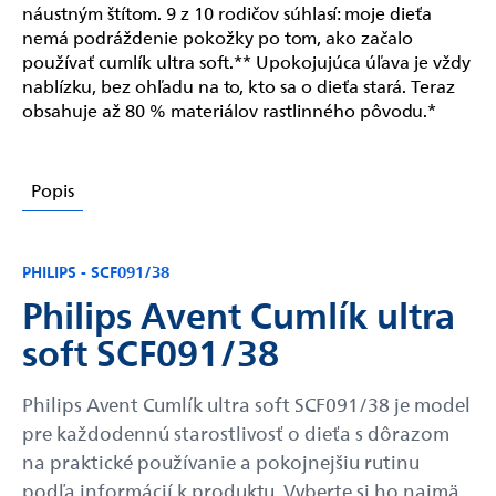
náustným štítom. 9 z 10 rodičov súhlasí: moje dieťa
nemá podráždenie pokožky po tom, ako začalo
používať cumlík ultra soft.** Upokojujúca úľava je vždy
nablízku, bez ohľadu na to, kto sa o dieťa stará. Teraz
obsahuje až 80 % materiálov rastlinného pôvodu.*
Popis
PHILIPS - SCF091/38
Philips Avent Cumlík ultra
soft SCF091/38
Philips Avent Cumlík ultra soft SCF091/38 je model
pre každodennú starostlivosť o dieťa s dôrazom
na praktické používanie a pokojnejšiu rutinu
podľa informácií k produktu. Vyberte si ho najmä