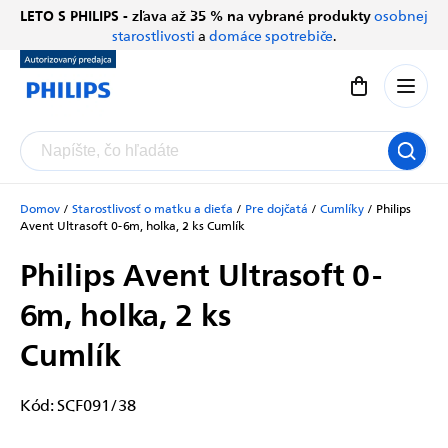
Prejsť
LETO S PHILIPS - zľava až 35 % na vybrané produkty
osobnej
Chatbot Filip
na
starostlivosti
a
domáce spotrebiče
.
Autorizovaný predajce
obsah
Nákupný koší
Domov
/
Starostlivosť o matku a dieťa
/
Pre dojčatá
/
Cumlíky
/
Philips
Avent Ultrasoft 0-6m, holka, 2 ks
Cumlík
Philips Avent Ultrasoft 0-
6m, holka, 2 ks
Cumlík
Kód:
SCF091/38