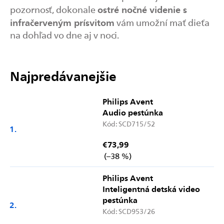
ostré nočné videnie s
pozornosť, dokonale
infračerveným prísvitom
vám umožní mať dieťa
na dohľad vo dne aj v noci.
Najpredávanejšie
Philips Avent
Audio pestúnka
Kód:
SCD715/52
€73,99
(–38 %)
Philips Avent
Inteligentná detská video
pestúnka
Kód:
SCD953/26