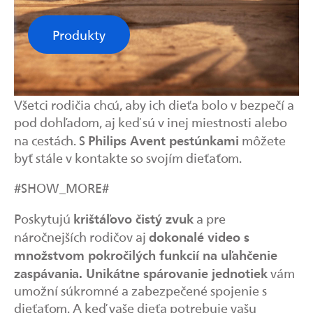
Produkty
Všetci rodičia chcú, aby ich dieťa bolo v bezpečí a
pod dohľadom, aj keď sú v inej miestnosti alebo
Philips Avent pestúnkami
na cestách. S
môžete
byť stále v kontakte so svojím dieťaťom.
#SHOW_MORE#
krištáľovo čistý zvuk
Poskytujú
a pre
dokonalé video s
náročnejších rodičov aj
množstvom pokročilých funkcií na uľahčenie
zaspávania.
Unikátne spárovanie jednotiek
vám
umožní súkromné a zabezpečené spojenie s
dieťaťom. A keď vaše dieťa potrebuje vašu