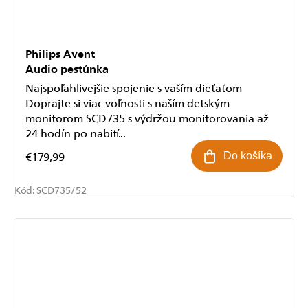
Philips Avent
Audio pestúnka
Najspoľahlivejšie spojenie s vaším dieťaťom
Doprajte si viac voľnosti s naším detským
monitorom SCD735 s výdržou monitorovania až
24 hodín po nabití...
€179,99
Do košíka
Kód:
SCD735/52