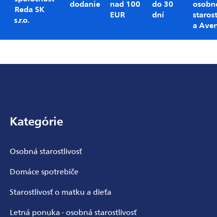
dodanie
nad 100
do 30
osobn
Reda SK
EUR
dní
starost
s.r.o.
a Ave
Zápätie
Kategórie
Osobná starostlivosť
Domáce spotrebiče
Starostlivosť o matku a dieťa
Letná ponuka - osobná starostlivosť