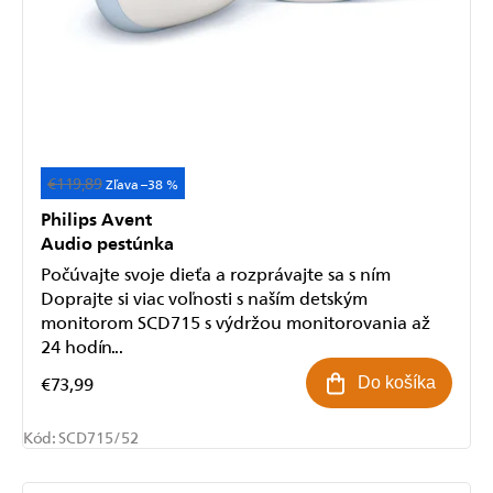
€119,89
Akcia
–38 %
Philips Avent
Audio pestúnka
Počúvajte svoje dieťa a rozprávajte sa s ním
Doprajte si viac voľnosti s naším detským
monitorom SCD715 s výdržou monitorovania až
24 hodín...
€73,99
Do košíka
Kód:
SCD715/52