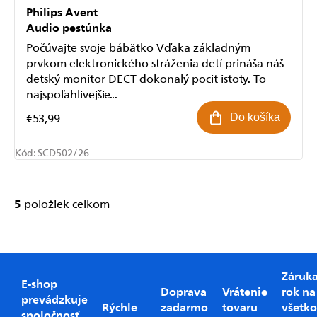
Philips Avent
Odoslať
Audio pestúnka
Počúvajte svoje bábätko Vďaka základným
Powered by chaterimo
prvkom elektronického stráženia detí prináša náš
detský monitor DECT dokonalý pocit istoty. To
najspoľahlivejšie...
€53,99
Do košíka
Kód:
SCD502/26
5
položiek celkom
Ovládacie
prvky
výpisu
Záruk
E-shop
Doprava
Vrátenie
rok na
prevádzkuje
Rýchle
zadarmo
tovaru
všetko
spoločnosť