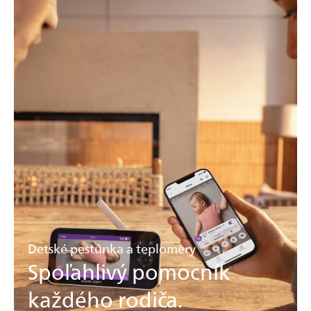
Detské pestúnka a teplomery
Spoľahlivý pomocník
každého rodiča.