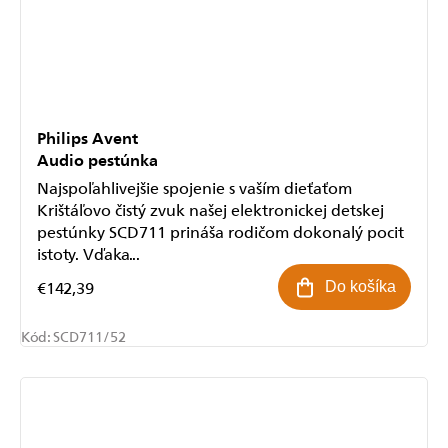
Philips Avent
Audio pestúnka
Najspoľahlivejšie spojenie s vaším dieťaťom
Krištáľovo čistý zvuk našej elektronickej detskej
pestúnky SCD711 prináša rodičom dokonalý pocit
istoty. Vďaka...
€142,39
Do košíka
Kód:
SCD711/52