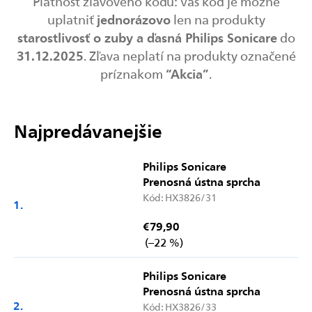
Platnosť zľavového kódu: Váš kód je možné
jednorázovo
uplatniť
len na produkty
starostlivosť o zuby a ďasná Philips Sonicare
do
31.12.2025
. Zľava neplatí na produkty označené
“Akcia”
príznakom
.
Najpredávanejšie
Philips Sonicare
Prenosná ústna sprcha
Kód:
HX3826/31
€79,90
(–22 %)
Philips Sonicare
Prenosná ústna sprcha
Kód:
HX3826/33