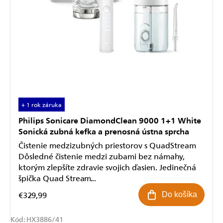
+ 1 rok záruka
Philips Sonicare DiamondClean 9000 1+1 White
Sonická zubná kefka a prenosná ústna sprcha
Čistenie medzizubných priestorov s QuadStream
Dôsledné čistenie medzi zubami bez námahy,
ktorým zlepšíte zdravie svojich ďasien. Jedinečná
špička Quad Stream...
€329,99
Do košíka
Kód:
HX3886/41