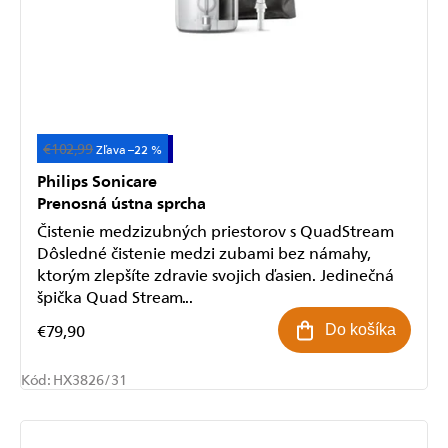
€102,99
Akcia
+ 1 rok záruka
–22 %
Philips Sonicare
Prenosná ústna sprcha
Čistenie medzizubných priestorov s QuadStream
Dôsledné čistenie medzi zubami bez námahy,
ktorým zlepšíte zdravie svojich ďasien. Jedinečná
špička Quad Stream...
€79,90
Do košíka
Kód:
HX3826/31