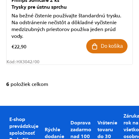
Odoslať
Trysky pre ústnu sprchu
Na bežné čistenie používajte štandardnú trysku.
Powered by chaterimo
Na odstránenie nečistôt a dôkladné vyčistenie
medzizubných priestorov používa jeden prúd
vody.
€22,90
Do košíka
Kód:
HX3042/00
6
položiek celkom
Ovládacie
prvky
výpisu
Záruk
E-shop
Doprava
Vrátenie
rok na
prevádzkuje
Rýchle
zadarmo
tovaru
všetko
spoločnosť
dodanie
nad 100
do 30
osobn