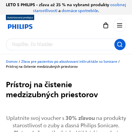
Prejsť
LETO S PHILIPS - zľava až 35 % na vybrané produkty
osobnej
Chatbot Filip
na
starostlivosti
a
domáce spotrebiče
.
Autorizovaný predajce
obsah
Nákupný koší
Domov
/
Zľava pre pacientov po absolvovaní inštruktáže so Sonicare
/
Prístroj na čistenie medzizubných priestorov
Prístroj na čistenie
medzizubných priestorov
30% zľavou
Uplatnite svoj voucher s
na produkty
starostlivosť o zuby a ďasná Philips Sonicare.