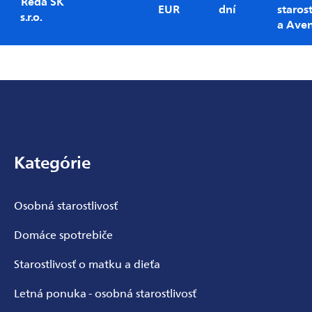
Reda SK
EUR
dní
starost
s.r.o.
a Ave
Zápätie
Kategórie
Osobná starostlivosť
Domáce spotrebiče
Starostlivosť o matku a dieťa
Letná ponuka - osobná starostlivosť