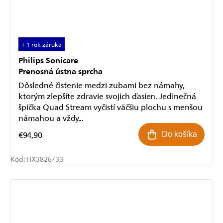
+ 1 rok záruka
Philips Sonicare
Prenosná ústna sprcha
Dôsledné čistenie medzi zubami bez námahy,
ktorým zlepšíte zdravie svojich ďasien. Jedinečná
špička Quad Stream vyčistí väčšiu plochu s menšou
námahou a vždy...
€94,90
Do košíka
Kód:
HX3826/33