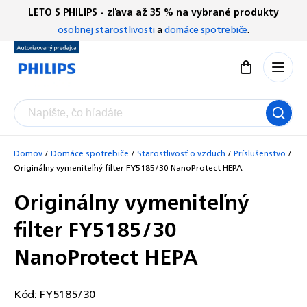
Prejsť
LETO S PHILIPS - zľava až 35 % na vybrané produkty
Chatbot Filip
na
osobnej starostlivosti
a
domáce spotrebiče
.
Autorizovaný predajce
obsah
Nákupný koší
Domov
/
Domáce spotrebiče
/
Starostlivosť o vzduch
/
Príslušenstvo
/
Originálny vymeniteľný filter FY5185/30 NanoProtect HEPA
Originálny vymeniteľný
filter FY5185/30
NanoProtect HEPA
Kód:
FY5185/30