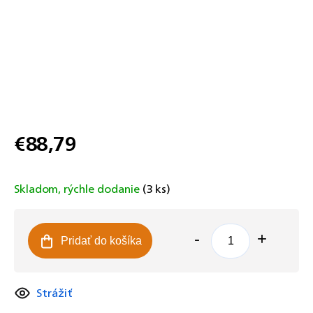
€88,79
Jednotková
cena:
Skladom, rýchle dodanie
(3 ks)
Pridať do košíka
Strážiť