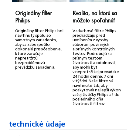
Originálny filter
Kvalita, na ktorú sa
O
Philips
môžete spoľahnúť
9
Originálny filter Philips bol
Vzduchové filtre Philips
Č
navrhnutý spolu so
prechádzajú pred
v
samotným zariadením,
uvoľnením z výroby
o
aby sa zabezpečilo
súborom povinných
v
dokonalé prispôsobenie,
a prísnych kontrolných
t
ktoré zaručuje
testov. Podrobujú sa
o
nepretržitú
prísnym testom
v
bezproblémovú
životnosti a odolnosti,
v
prevádzku zariadenia.
aby mohli byť
k
v nepretržitej prevádzke
24 hodín denne, 7 dní
v týždni. Naše filtre sú
navrhnuté tak, aby
poskytovali najlepší výkon
vašej čističky Philips až do
posledného dňa
životnosti filtrov.
technické údaje