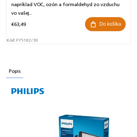
napríklad VOC, ozón a formaldehyd zo vzduchu
vo vašej...
€63,49
Do košíka
Kód:
FY5182/30
Popis