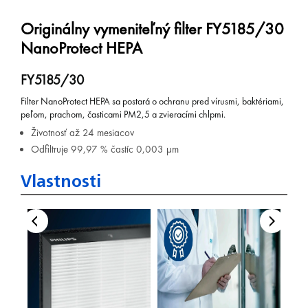
Originálny vymeniteľný filter FY5185/30
NanoProtect HEPA
FY5185/30
Filter NanoProtect HEPA sa postará o ochranu pred vírusmi, baktériami,
peľom, prachom, časticami PM2,5 a zvieracími chlpmi.
Životnosť až 24 mesiacov
Odfiltruje 99,97 % častíc 0,003 µm
Vlastnosti