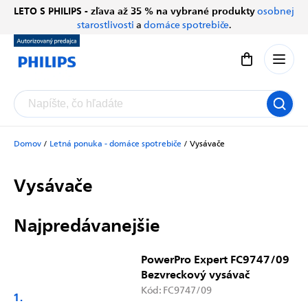
Prejsť
LETO S PHILIPS - zľava až 35 % na vybrané produkty
osobnej
Chatbot Filip
na
starostlivosti
a
domáce spotrebiče
.
Autorizovaný predajce
obsah
Nákupný koší
Domov
/
Letná ponuka - domáce spotrebiče
/
Vysávače
Vysávače
Najpredávanejšie
PowerPro Expert FC9747/09
Bezvreckový vysávač
Kód:
FC9747/09