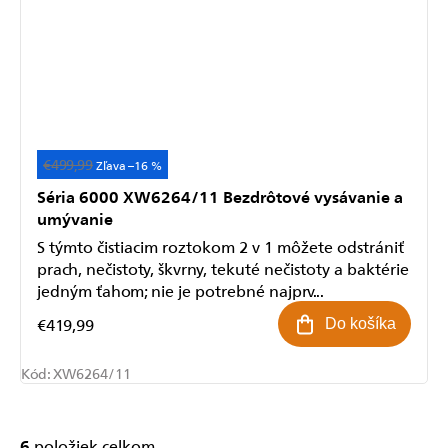
€499,99
Akcia
–16 %
Séria 6000 XW6264/11 Bezdrôtové vysávanie a
umývanie
S týmto čistiacim roztokom 2 v 1 môžete odstrániť
prach, nečistoty, škvrny, tekuté nečistoty a baktérie
Odoslať
jedným ťahom; nie je potrebné najprv...
Powered by chaterimo
€419,99
Do košíka
Kód:
XW6264/11
6
položiek celkom