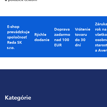
Ovládacie
prvky
výpisu
Záruk
E-shop
Doprava
Vrátenie
rok na
prevádzkuje
Rýchle
zadarmo
tovaru
všetko
spoločnosť
dodanie
nad 100
do 30
osobn
Reda SK
EUR
dní
starost
s.r.o.
a Ave
Zápätie
Kategórie