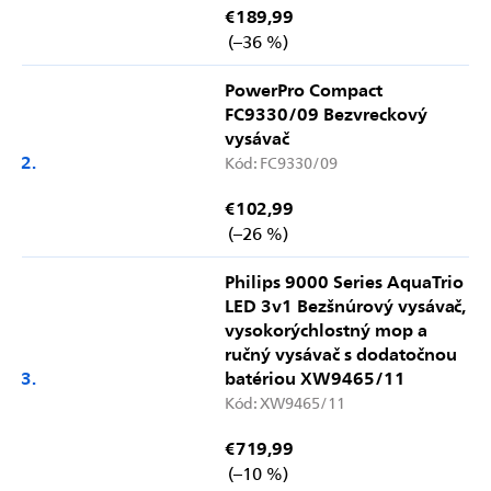
€189,99
(–36 %)
PowerPro Compact
FC9330/09 Bezvreckový
vysávač
Kód:
FC9330/09
€102,99
(–26 %)
Philips 9000 Series AquaTrio
LED 3v1 Bezšnúrový vysávač,
vysokorýchlostný mop a
ručný vysávač s dodatočnou
batériou XW9465/11
Kód:
XW9465/11
€719,99
(–10 %)