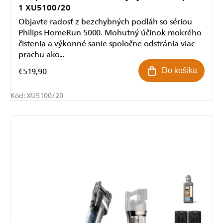
1 XU5100/20
Objavte radosť z bezchybných podláh so sériou
Philips HomeRun 5000. Mohutný účinok mokrého
čistenia a výkonné sanie spoločne odstránia viac
prachu ako...
€519,90
Do košíka
Kód:
XU5100/20