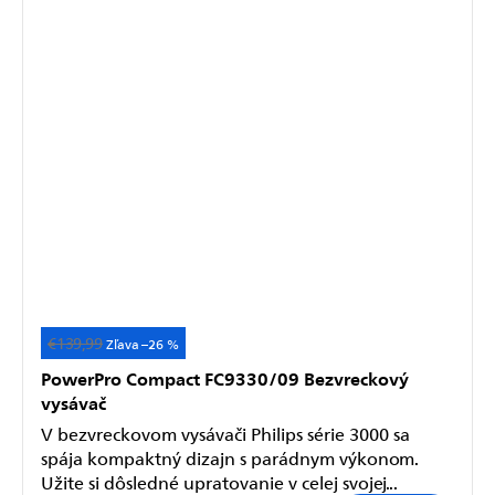
€139,99
Akcia
–26 %
PowerPro Compact FC9330/09 Bezvreckový
vysávač
V bezvreckovom vysávači Philips série 3000 sa
spája kompaktný dizajn s parádnym výkonom.
Užite si dôsledné upratovanie v celej svojej...