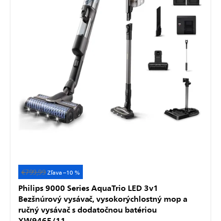
€799,99
Akcia
–10 %
Philips 9000 Series AquaTrio LED 3v1
Bezšnúrový vysávač, vysokorýchlostný mop a
ručný vysávač s dodatočnou batériou
XW9465/11