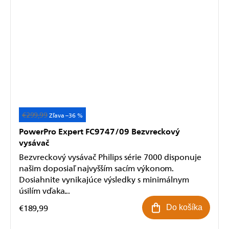
€299,99
Akcia
–36 %
PowerPro Expert FC9747/09 Bezvreckový
vysávač
Bezvreckový vysávač Philips série 7000 disponuje
našim doposiaľ najvyšším sacím výkonom.
Dosiahnite vynikajúce výsledky s minimálnym
úsilím vďaka...
€189,99
Do košíka