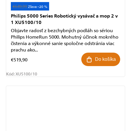
€649,99
Akcia
–20 %
Philips 5000 Series Robotický vysávač a mop 2 v
1 XU5100/10
Objavte radosť z bezchybných podláh so sériou
Philips HomeRun 5000. Mohutný účinok mokrého
čistenia a výkonné sanie spoločne odstránia viac
prachu ako...
€519,90
Do košíka
Kód:
XU5100/10