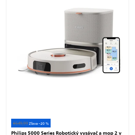
€649,99
Akcia
–20 %
Philips 5000 Series Robotický vysávač a mop 2 v