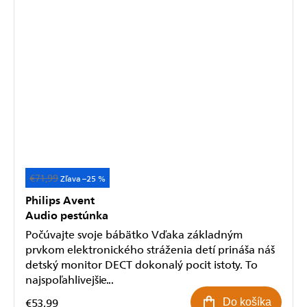
€71,99
Akcia
–25 %
Philips Avent
Audio pestúnka
Počúvajte svoje bábätko Vďaka základným
prvkom elektronického stráženia detí prináša náš
detský monitor DECT dokonalý pocit istoty. To
najspoľahlivejšie...
€53,99
Do košíka