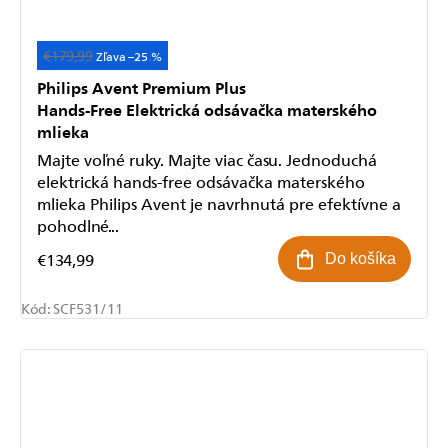
€179,99
Akcia
–25 %
Philips Avent Premium Plus
Hands-Free Elektrická odsávačka materského
mlieka
Majte voľné ruky. Majte viac času. Jednoduchá
elektrická hands-free odsávačka materského
mlieka Philips Avent je navrhnutá pre efektívne a
pohodlné...
€134,99
Do košíka
Kód:
SCF531/11