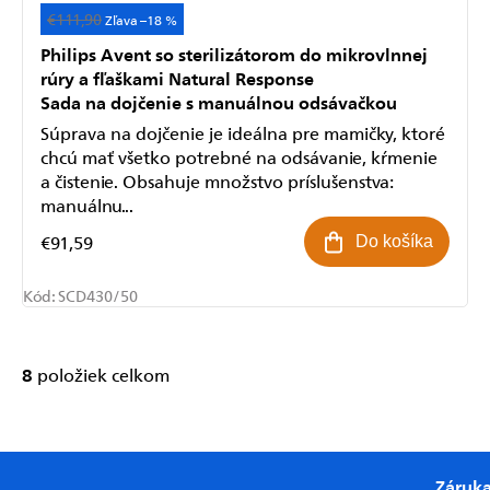
€111,90
Akcia
–18 %
Philips Avent so sterilizátorom do mikrovlnnej
rúry a fľaškami Natural Response
Sada na dojčenie s manuálnou odsávačkou
Súprava na dojčenie je ideálna pre mamičky, ktoré
chcú mať všetko potrebné na odsávanie, kŕmenie
a čistenie. Obsahuje množstvo príslušenstva:
manuálnu...
€91,59
Do košíka
Kód:
SCD430/50
8
položiek celkom
Ovládacie
prvky
výpisu
Záruk