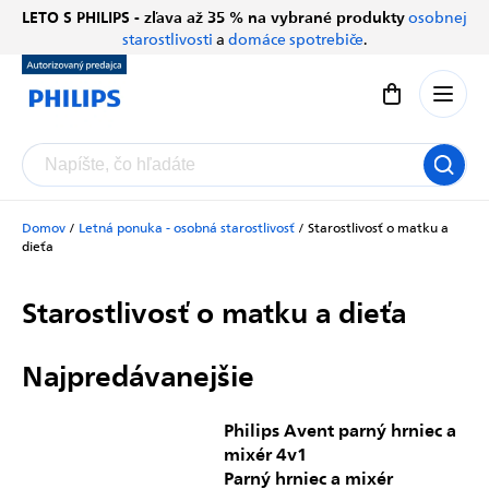
Prejsť
LETO S PHILIPS - zľava až 35 % na vybrané produkty
osobnej
Chatbot Filip
na
starostlivosti
a
domáce spotrebiče
.
Autorizovaný predajce
obsah
Nákupný koší
Domov
/
Letná ponuka - osobná starostlivosť
/
Starostlivosť o matku a
dieťa
Starostlivosť o matku a dieťa
Najpredávanejšie
Philips Avent parný hrniec a
mixér 4v1
Parný hrniec a mixér