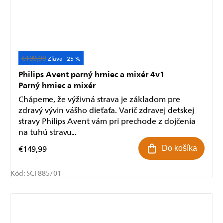
€199,99
Akcia
–25 %
Philips Avent parný hrniec a mixér 4v1
Parný hrniec a mixér
Chápeme, že výživná strava je základom pre
zdravý vývin vášho dieťaťa. Varič zdravej detskej
stravy Philips Avent vám pri prechode z dojčenia
na tuhú stravu...
€149,99
Do košíka
Kód:
SCF885/01