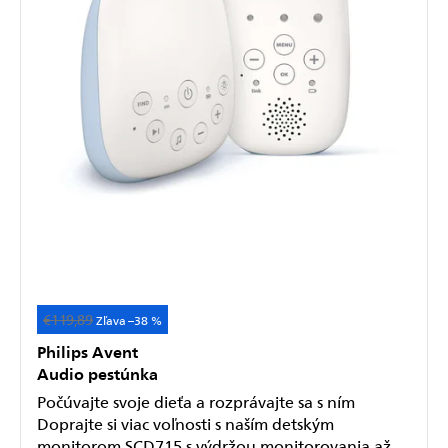
€119,89
Akcia
–38 %
Philips Avent
Audio pestúnka
Počúvajte svoje dieťa a rozprávajte sa s ním
Doprajte si viac voľnosti s naším detským
monitorom SCD715 s výdržou monitorovania až