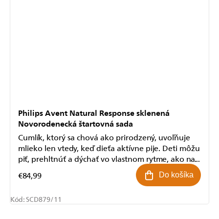
Philips Avent Natural Response sklenená
Novorodenecká štartovná sada
Cumlík, ktorý sa chová ako prirodzený, uvoľňuje
mlieko len vtedy, keď dieťa aktívne pije. Deti môžu
piť, prehltnúť a dýchať vo vlastnom rytme, ako na...
€84,99
Do košíka
Kód:
SCD879/11