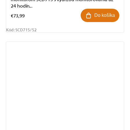
24 hodín...
€73,99
Do košíka
Kód:
SCD715/52