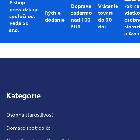
E-shop
Doprava
Vrátenie
rok na
prevádzkuje
Rýchle
zadarmo
tovaru
všetko
spoločnosť
dodanie
nad 100
do 30
osobn
Reda SK
EUR
dní
starost
s.r.o.
a Ave
Zápätie
Kategórie
Osobná starostlivosť
Domáce spotrebiče