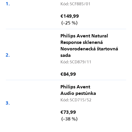
Kód:
SCF885/01
€149,99
(–25 %)
Philips Avent Natural
Response sklenená
Novorodenecká štartovná
sada
Kód:
SCD879/11
€84,99
Philips Avent
Audio pestúnka
Kód:
SCD715/52
€73,99
(–38 %)