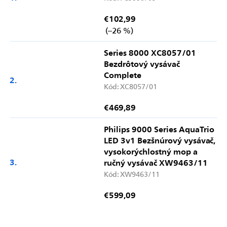
€102,99
(–26 %)
Series 8000 XC8057/01
Bezdrôtový vysávač
Complete
Kód:
XC8057/01
€469,89
Philips 9000 Series AquaTrio
LED 3v1 Bezšnúrový vysávač,
vysokorýchlostný mop a
ručný vysávač XW9463/11
Kód:
XW9463/11
€599,09