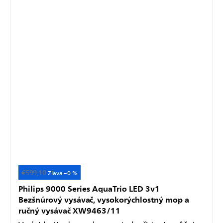
€599,10
–0 %
Philips 9000 Series AquaTrio LED 3v1
Bezšnúrový vysávač, vysokorýchlostný mop a
ručný vysávač XW9463/11