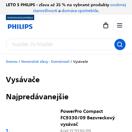
Prejsť
LETO S PHILIPS - zľava až 35 % na vybrané produkty
osobnej
Chatbot Filip
na
starostlivosti
a
domáce spotrebiče
.
Autorizovaný predajce
obsah
Nákupný koší
Domov
/
Novoročné zľavy - Domácnosť
/
Vysávače
Vysávače
Najpredávanejšie
PowerPro Compact
FC9330/09 Bezvreckový
vysávač
Kód:
FC9330/09