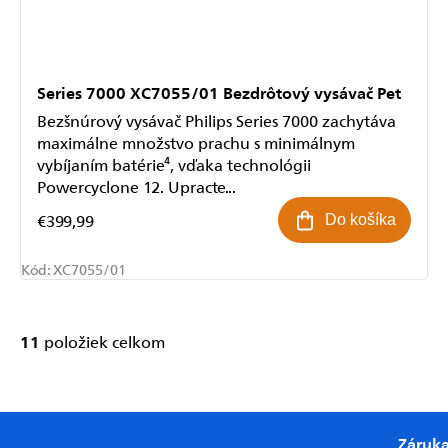
Series 7000 XC7055/01 Bezdrôtový vysávač Pet
Bezšnúrový vysávač Philips Series 7000 zachytáva
maximálne množstvo prachu s minimálnym
vybíjaním batérie⁴, vďaka technológii
Powercyclone 12. Upracte...
€399,99
Do košíka
Kód:
XC7055/01
11
položiek celkom
Ovládacie
prvky
výpisu
Záruk