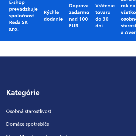
E-shop
Doprava
Vrátenie
rok na
prevádzkuje
Rýchle
zadarmo
tovaru
všetko
spoločnosť
dodanie
nad 100
do 30
osobn
Reda SK
EUR
dní
starost
s.r.o.
a Ave
Zápätie
Kategórie
Osobná starostlivosť
Domáce spotrebiče