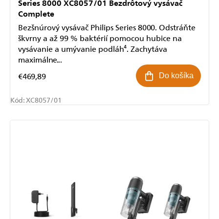
Series 8000 XC8057/01 Bezdrôtový vysávač
Complete
Bezšnúrový vysávač Philips Series 8000. Odstráňte
škvrny a až 99 % baktérií pomocou hubice na
vysávanie a umývanie podláh⁴. Zachytáva
maximálne...
€469,89
Do košíka
Kód:
XC8057/01