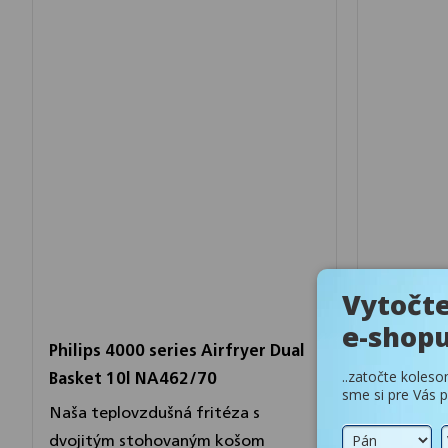
Philips 4000 series Airfryer Dual
Philips 5
Basket 10l NA462/70
Basket s
NA552/0
Naša teplovzdušná fritéza s
dvojitým stohovaným košom
Dva koše 