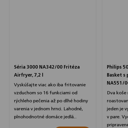
Séria 3000 NA342/00 Fritéza
Philips 5
Airfryer, 7,2 l
Basket s
NA551/0
Vyskúšajte viac ako iba fritovanie
vzduchom so 16 funkciami od
Dva koše 
rýchleho pečenia až po dlhé hodiny
roastovan
varenia v jednom hrnci. Lahodné,
jeden je v
plnohodnotné domáce jedlá...
v pare. V
pripravené