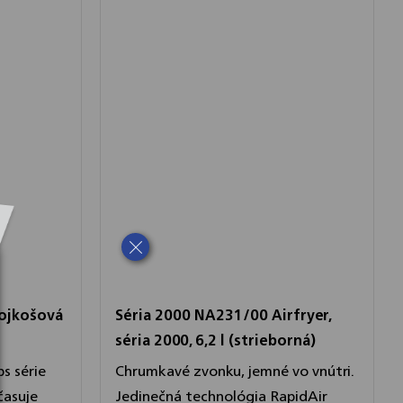
ojkošová
Séria 2000 NA231/00 Airfryer,
séria 2000, 6,2 l (strieborná)
s série
Chrumkavé zvonku, jemné vo vnútri.
časuje
Jedinečná technológia RapidAir