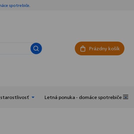
áce spotrebiče
.
Prázdny košík
Nákupný košík
starostlivosť
Letná ponuka - domáce spotrebiče