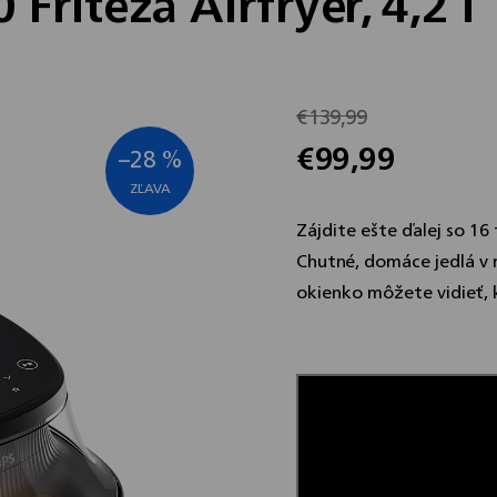
ritéza Airfryer, 4,2 l
€139,99
€99,99
–28 %
Jednotková
cena:
Zájdite ešte ďalej so 16
Chutné, domáce jedlá v 
okienko môžete vidieť, 