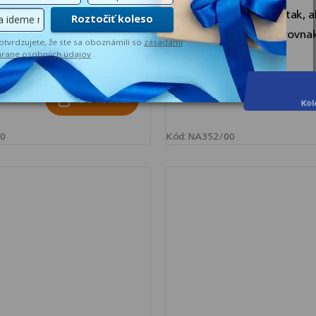
ie a grilovanie, pričom
prípravu dvoch jedál tak, a
ybavený aj na varenie
teplé a pripravené v rovn
ychutnajte si dokonale
čase....
 pokrmy...
€170,69
D
Do košíka
0
Kód:
NA352/00