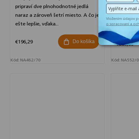
pripraví dve plnohodnotné jedlá
roastovan
naraz a zároveň šetrí miesto. A čo je
jeden je v
ešte lepšie, vďaka...
v pare. V
pripravené
€196,29
Do košíka
€233,69
Kód:
NA462/70
Kód:
NA552/0