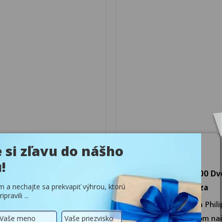
000 Series Airfryer Dual
Séria 3000 NA352/00 Dv
 parným varením 9L
teplovzdušná fritéza
0
Teplovzdušná fritéza Philip
na vyprážanie, pečenie,
3000 s dvojitým košom na