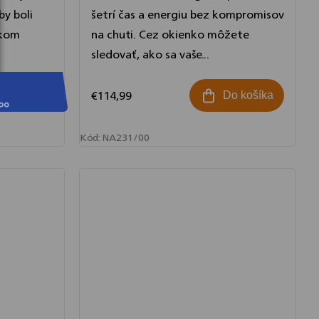
by boli
šetrí čas a energiu bez kompromisov
akom
na chuti. Cez okienko môžete
sledovať, ako sa vaše...
€114,99
o košíka
Do košíka
Kód:
NA231/00