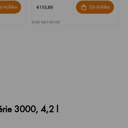
€153,89
o košíka
Do košíka
Kód:
NA150/00
série 3000, 4,2 l