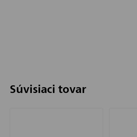
Chatbot Filip
Autorizovaný predajce
Súvisiaci tovar