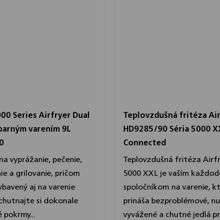
000 Series Airfryer Dual
Teplovzdušná fritéza Ai
 parným varením 9L
HD9285/90 Séria 5000 X
0
Connected
na vyprážanie, pečenie,
Teplovzdušná fritéza Airfr
ie a grilovanie, pričom
5000 XXL je vaším každo
ybavený aj na varenie
spoločníkom na varenie, k
ychutnajte si dokonale
prináša bezproblémové, nu
 pokrmy...
vyvážené a chutné jedlá pre