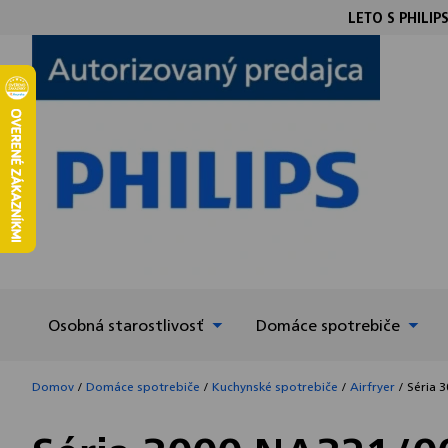
Prejsť
LETO S PHILIP
na
obsah
Osobná starostlivosť
Domáce spotrebiče
Domov
/
Domáce spotrebiče
/
Kuchynské spotrebiče
/
Airfryer
/
Séria 3