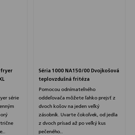
rfryer
Séria 1000 NA150/00 Dvojkošová
XL
teplovzdušná fritéza
Pomocou odnímateľného
yer série
oddeľovača môžete ľahko prejsť z
denným
dvoch košov na jeden veľký
torý
zásobník. Uvarte čokoľvek, od jedla
trične
z dvoch prísad až po veľký kus
...
pečeného...