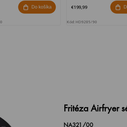
€199,99
Do košíka
D
0
Kód:
HD9285/90
Fritéza Airfryer 
NA321/00