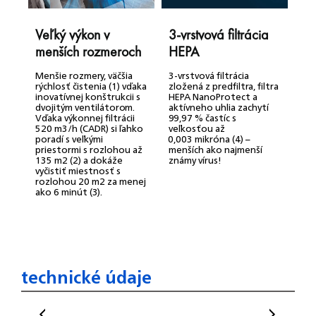
Veľký výkon v
3-vrstvová filtrácia
T
menších rozmeroch
HEPA
m
Menšie rozmery, väčšia
3-vrstvová filtrácia
V
rýchlosť čistenia (1) vďaka
zložená z predfiltra, filtra
S
inovatívnej konštrukcii s
HEPA NanoProtect a
5
dvojitým ventilátorom.
aktívneho uhlia zachytí
d
Vďaka výkonnej filtrácii
99,97 % častíc s
v
520 m3/h (CADR) si ľahko
veľkosťou až
t
poradí s veľkými
0,003 mikróna (4) –
z
priestormi s rozlohou až
menších ako najmenší
h
135 m2 (2) a dokáže
známy vírus!
D
vyčistiť miestnosť s
m
rozlohou 20 m2 za menej
v
ako 6 minút (3).
r
technické údaje