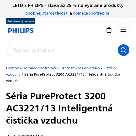
Prejsť
LETO S PHILIPS - zľava až 35 % na vybrané produkty
Chatbot Filip
na
osobnej starostlivosti
a
domáce spotrebiče
.
Autorizovaný predajce
obsah
Nákupný koší
Domov
/
Domáce spotrebiče
/
Starostlivosť o vzduch
/
Čističky
vzduchu
/
Séria PureProtect 3200 AC3221/13 Inteligentná čistička
vzduchu
Séria PureProtect 3200
AC3221/13 Inteligentná
čistička vzduchu