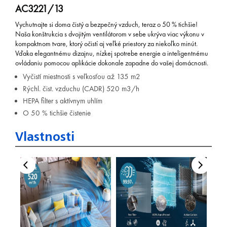
AC3221/13
Vychutnajte si doma čistý a bezpečný vzduch, teraz o 50 % tichšie!
Naša konštrukcia s dvojitým ventilátorom v sebe ukrýva viac výkonu v
kompaktnom tvare, ktorý očistí aj veľké priestory za niekoľko minút.
Vďaka elegantnému dizajnu, nízkej spotrebe energie a inteligentnému
ovládaniu pomocou aplikácie dokonale zapadne do vašej domácnosti.
Vyčistí miestnosti s veľkosťou až 135 m2
Rýchl. čist. vzduchu (CADR) 520 m3/h
HEPA filter s aktívnym uhlím
O 50 % tichšie čistenie
Vlastnosti