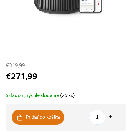
€319,99
€271,99
Jednotková
cena:
Skladom, rýchle dodanie
(>5 ks)
Pridať do košíka