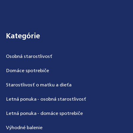
Zápätie
Kategórie
Odoslať
Powered by chaterimo
Osobná starostlivosť
Domáce spotrebiče
Starostlivosť o matku a dieťa
Letná ponuka - osobná starostlivosť
Letná ponuka - domáce spotrebiče
Výhodné balenie