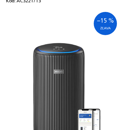
Kód:
AC3221/13
–15 %