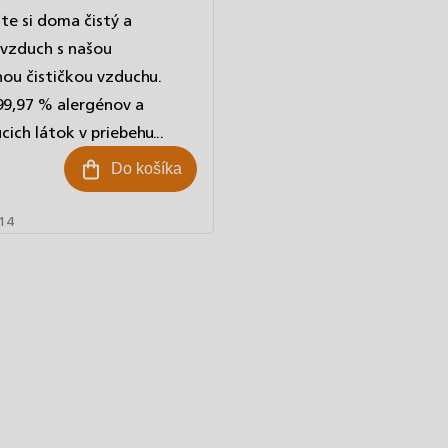
te si doma čistý a
vzduch s našou
u čističkou vzduchu.
99,97 % alergénov a
cich látok v priebehu...
Do košíka
14