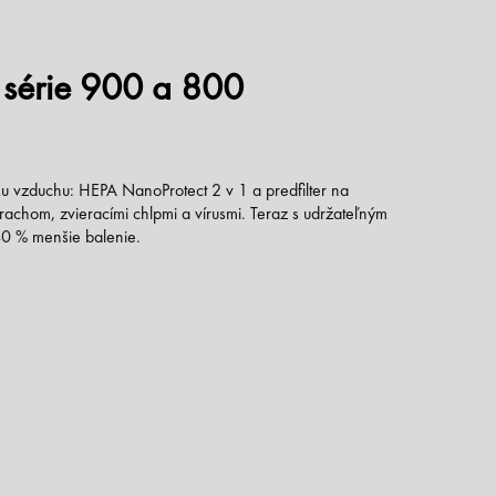
 série 900 a 800
čku vzduchu: HEPA NanoProtect 2 v 1 a predfilter na
achom, zvieracími chlpmi a vírusmi. Teraz s udržateľným
40 % menšie balenie.