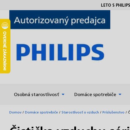
Prejsť
LETO S PHILIP
na
obsah
Osobná starostlivosť
Domáce spotrebiče
Domov
/
Domáce spotrebiče
/
Starostlivosť o vzduch
/
Príslušenstvo
/
Č