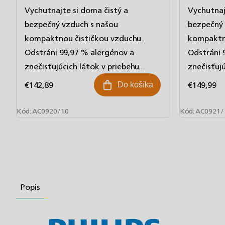
Vychutnajte si doma čistý a
Vychutnaj
bezpečný vzduch s našou
bezpečný 
kompaktnou čističkou vzduchu.
kompaktno
Odstráni 99,97 % alergénov a
Odstráni 
znečisťujúcich látok v priebehu...
znečisťujú
€142,89
€149,99
Do košíka
Kód:
AC0920/10
Kód:
AC0921/
Popis