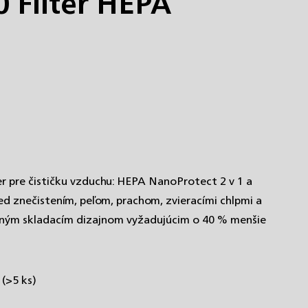
0 Filter HEPA
er pre čističku vzduchu: HEPA NanoProtect 2 v 1 a
ed znečistením, peľom, prachom, zvieracími chlpmi a
eľným skladacím dizajnom vyžadujúcim o 40 % menšie
e
(>5 ks)