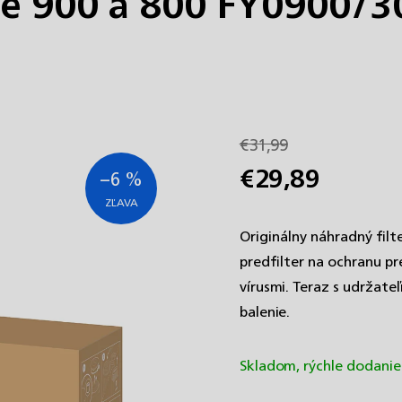
ie 900 a 800 FY0900/3
€31,99
€29,89
–6 %
Jednotková
cena:
Originálny náhradný filt
predfilter na ochranu pr
vírusmi. Teraz s udržat
balenie.
Skladom, rýchle dodani