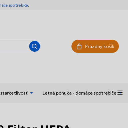
áce spotrebiče
.
Prázdny košík
Nákupný košík
starostlivosť
Letná ponuka - domáce spotrebiče