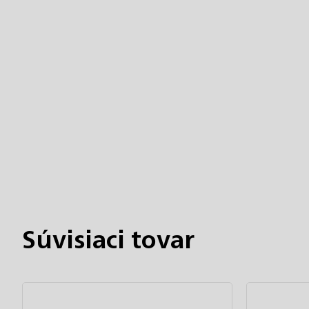
Chatbot Filip
Autorizovaný predajce
Súvisiaci tovar