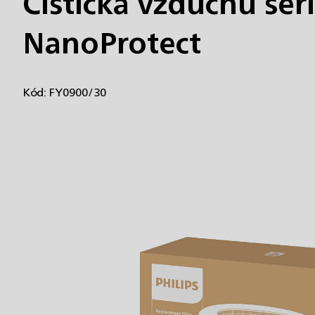
Čistička vzduchu sér
NanoProtect
Kód:
FY0900/30