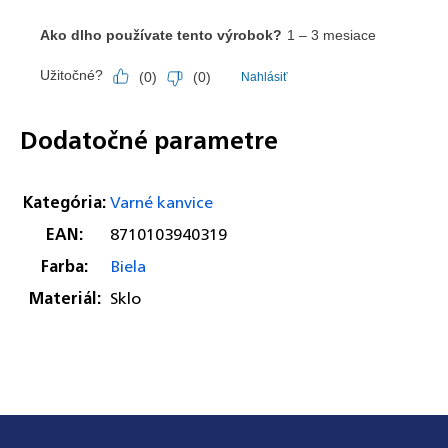
Odoslať
Powered by chaterimo
Dodatočné parametre
Kategória
:
Varné kanvice
EAN
:
8710103940319
Farba
:
Biela
Materiál
:
Sklo