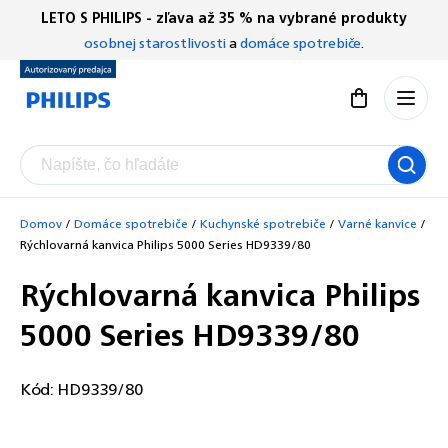
Prejsť
LETO S PHILIPS - zľava až 35 % na vybrané produkty
Chatbot Filip
na
osobnej starostlivosti
a
domáce spotrebiče
.
Autorizovaný predajce
obsah
Nákupný koší
Domov
/
Domáce spotrebiče
/
Kuchynské spotrebiče
/
Varné kanvice
/
Rýchlovarná kanvica Philips 5000 Series HD9339/80
Rýchlovarná kanvica Philips
5000 Series HD9339/80
Kód:
HD9339/80