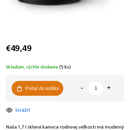
€49,49
Jednotková
cena:
Skladom, rýchle dodanie
(5 ks)
Pridať do košíka
Strážiť
Naša 1,7 l sklená kanvica rodinnej veľkosti má moderný