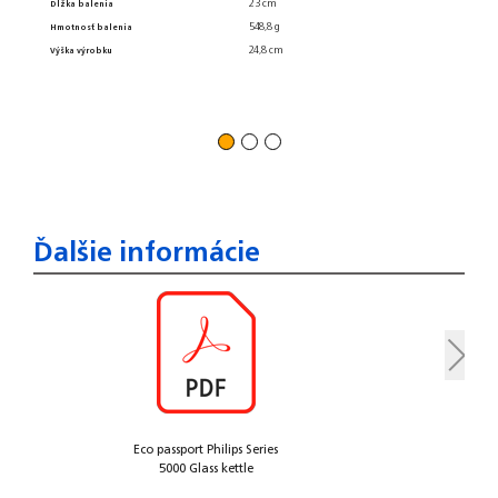
23 cm
Tech
Dĺžka balenia
548,8 g
Hmotnosť balenia
Frekvenc
24,8 cm
Výška výrobku
Napätie
Batériov
Výkon
Ďalšie informácie
Eco passport Philips Series
5000 Glass kettle