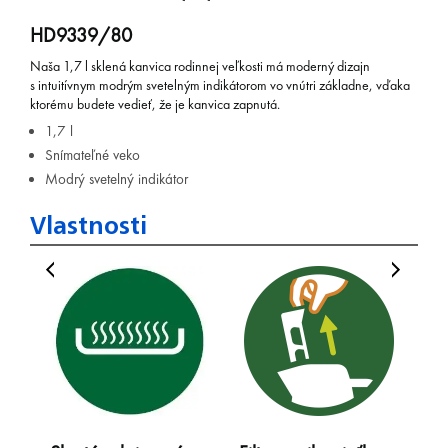
HD9339/80
Naša 1,7 l sklená kanvica rodinnej veľkosti má moderný dizajn
s intuitívnym modrým svetelným indikátorom vo vnútri základne, vďaka
ktorému budete vedieť, že je kanvica zapnutá.
1,7 l
Snímateľné veko
Modrý svetelný indikátor
Vlastnosti