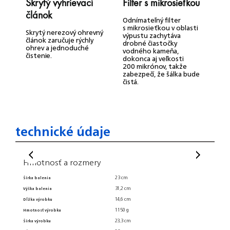
Skrytý vyhrievací
Filter s mikrosieťkou
V
článok
b
Odnímateľný filter
s
s mikrosieťkou v oblasti
Skrytý nerezový ohrevný
výpustu zachytáva
článok zaručuje rýchly
drobné čiastočky
V
ohrev a jednoduché
vodného kameňa,
b
čistenie.
dokonca aj veľkosti
c
200 mikrónov, takže
n
zabezpečí, že šálka bude
a
čistá.
d
technické údaje
Hmotnosť a rozmery
Kraj
23 cm
Šírka balenia
Vyroben
Všeo
31,2 cm
Výška balenia
14,6 cm
Dĺžka výrobku
Primárny
1150 g
Hmotnosť výrobku
Objem n
23,3 cm
Šírka výrobku
Záruka