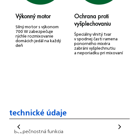
Výkonný motor
Ochrana proti
E
vyšplechovaniu
Silný motor s výkonom
R
700 W zabezpečuje
d
Špeciálny vlnitý tvar
rýchle rozmixovanie
p
v spodnej časti ramena
domácich jedál na každý
a
ponorného mixéra
deň
zabráni vyšplechnutiu
a neporiadku pri mixovaní
technické údaje
Bezpečnostná funkcia
Tech