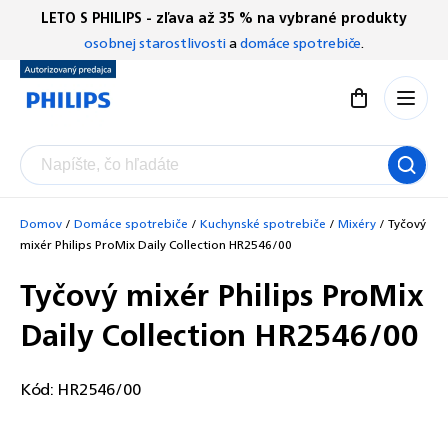
Prejsť
LETO S PHILIPS - zľava až 35 % na vybrané produkty
Chatbot Filip
na
osobnej starostlivosti
a
domáce spotrebiče
.
Autorizovaný predajce
obsah
Nákupný koší
Domov
/
Domáce spotrebiče
/
Kuchynské spotrebiče
/
Mixéry
/
Tyčový
mixér Philips ProMix Daily Collection HR2546/00
Tyčový mixér Philips ProMix
Daily Collection HR2546/00
Kód:
HR2546/00