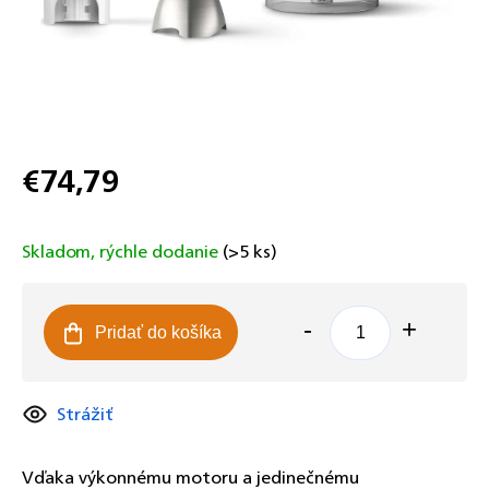
€74,79
Jednotková
cena:
Skladom, rýchle dodanie
(>5 ks)
Pridať do košíka
Strážiť
Vďaka výkonnému motoru a jedinečnému