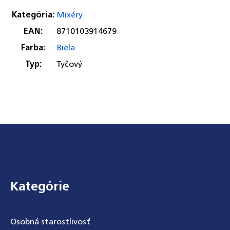
Kategória
:
Mixéry
EAN
:
8710103914679
Farba
:
Biela
Typ
:
Tyčový
Zápätie
Kategórie
Osobná starostlivosť