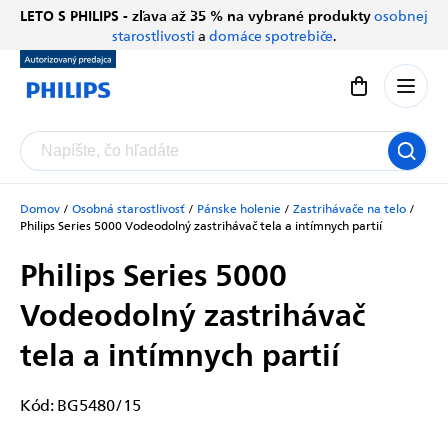
Prejsť
LETO S PHILIPS - zľava až 35 % na vybrané produkty
osobnej
Chatbot Filip
na
starostlivosti
a
domáce spotrebiče
.
Autorizovaný predajce
obsah
Nákupný koší
Domov
/
Osobná starostlivosť
/
Pánske holenie
/
Zastrihávače na telo
/
Philips Series 5000
Vodeodolný zastrihávač tela a intímnych partií
Philips Series 5000
Vodeodolný zastrihávač
tela a intímnych partií
Kód:
BG5480/15