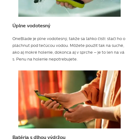
Úplne vodotesný
OneBlade je plne vodotesný, takže sa ľahko čistí: stačí ho o
pláchnuť pod tečúcou vodou. Môžete použiť tak na suché,
ako aj mokré holenie, dokonca aj v sprche – je to len na vá
s. Penu na holenie nepotrebujete.
Batéria s dlhou výdržou