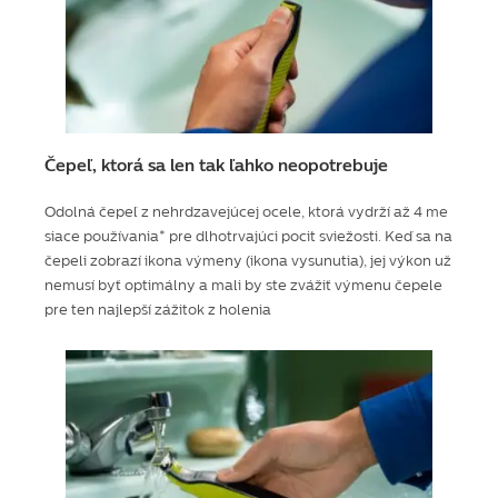
Čepeľ, ktorá sa len tak ľahko neopotrebuje
Odolná čepeľ z nehrdzavejúcej ocele, ktorá vydrží až 4 me
siace používania* pre dlhotrvajúci pocit sviežosti. Keď sa na
čepeli zobrazí ikona výmeny (ikona vysunutia), jej výkon už
nemusí byť optimálny a mali by ste zvážiť výmenu čepele
pre ten najlepší zážitok z holenia