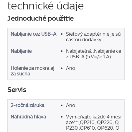
technické údaje
Jednoduché použitie
Nabíjanie cez USB-A
Sieťový adaptér nie je sú
časťou dodávky
Nabíjanie
Nabíjateľná ,Nabíjanie ce
z USB-A (5 V⎓/≥ 1 A)
Holenie za mokra aj
Áno
za sucha
Servis
2-ročná záruka
Áno
Náhradná hlava
Vymieňajte každé 4 mesi
ace** ,QP210, QP220, Q
P230 ,QP610, QP620, Q