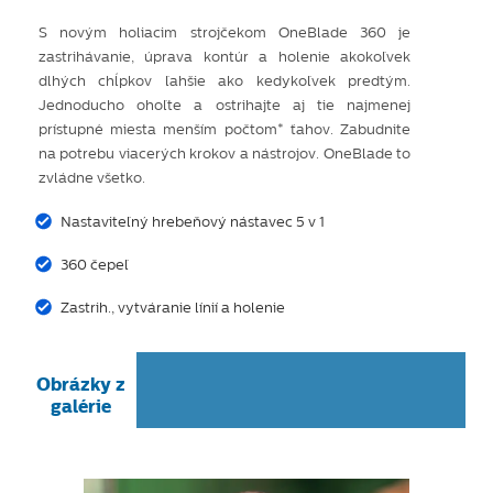
S novým holiacim strojčekom OneBlade 360 je
zastrihávanie, úprava kontúr a holenie akokoľvek
dlhých chĺpkov ľahšie ako kedykoľvek predtým.
Jednoducho ohoľte a ostrihajte aj tie najmenej
prístupné miesta menším počtom* ťahov. Zabudnite
na potrebu viacerých krokov a nástrojov. OneBlade to
zvládne všetko.
Nastaviteľný hrebeňový nástavec 5 v 1
360 čepeľ
Zastrih., vytváranie línií a holenie
Obrázky z
galérie