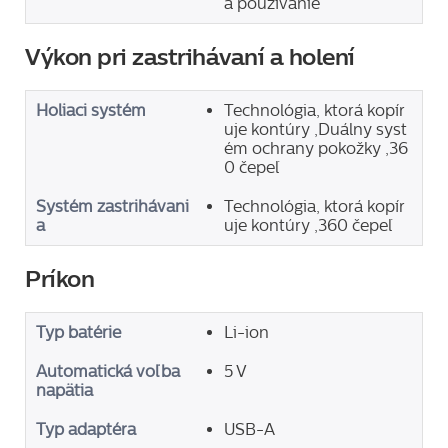
a používanie
Výkon pri zastrihávaní a holení
Holiaci systém
Technológia, ktorá kopír
uje kontúry ,Duálny syst
ém ochrany pokožky ,36
0 čepeľ
Systém zastrihávani
Technológia, ktorá kopír
a
uje kontúry ,360 čepeľ
Príkon
Typ batérie
Li-ion
Automatická voľba
5 V
napätia
Typ adaptéra
USB-A