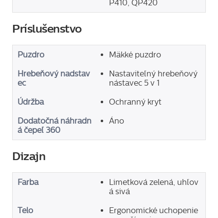
P410, QP420
Príslušenstvo
Puzdro
Mäkké puzdro
Hrebeňový nadstav
Nastaviteľný hrebeňový
ec
nástavec 5 v 1
Údržba
Ochranný kryt
Dodatočná náhradn
Áno
á čepeľ 360
Dizajn
Farba
Limetková zelená, uhľov
á sivá
Telo
Ergonomické uchopenie