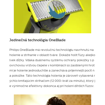
Jedinečná technológia OneBlade
Philips OneBlade má revolučnú technológiu navrhnutú na
holenie a strihanie v oblasti tváre. Dokáže holiť fúzy akejko
ľvek dĺžky. Vďaka duálnemu systému ochrany pokožky s p
ovrchovou vrstvou čepele v kombinácii so zaoblenými hrot
mi je holenie jednoduchšie a zanecháva príjemnejší pocit n
a pokožke. Táto technológia holenia je zároveň vybavená r
ýchlo kmitajúcim strihačom (12 000-krát za minútu), ktorý j
e výnimočne efektívny dokonca aj pri holení dlhších fúzov.