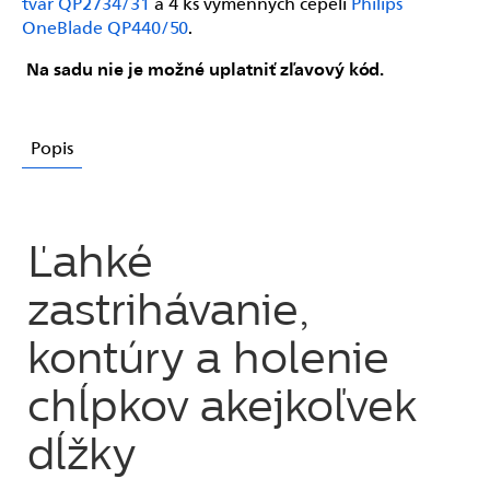
tvár QP2734/31
a 4 ks výmenných čepelí
Philips
OneBlade QP440/50
.
Na sadu nie je možné uplatniť zľavový kód.
Popis
Ľahké
zastrihávanie,
kontúry a holenie
chĺpkov akejkoľvek
dĺžky