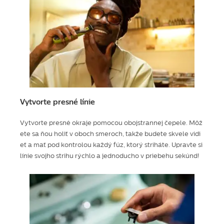
Vytvorte presné línie
Vytvorte presné okraje pomocou obojstrannej čepele. Môž
ete sa ňou holiť v oboch smeroch, takže budete skvele vidi
eť a mať pod kontrolou každý fúz, ktorý striháte. Upravte si
línie svojho strihu rýchlo a jednoducho v priebehu sekúnd!