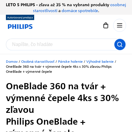
Prejsť
LETO S PHILIPS - zľava až 35 % na vybrané produkty
osobnej
Chatbot Filip
na
starostlivosti
a
domáce spotrebiče
.
Autorizovaný predajce
obsah
Nákupný koší
Domov
/
Osobná starostlivosť
/
Pánske holenie
/
Výhodné balenie
/
OneBlade 360 na tvár + výmenné čepele 4ks s 30% zľavou
Philips
OneBlade + výmenné čepele
OneBlade 360 na tvár +
výmenné čepele 4ks s 30%
zľavou
Philips OneBlade +