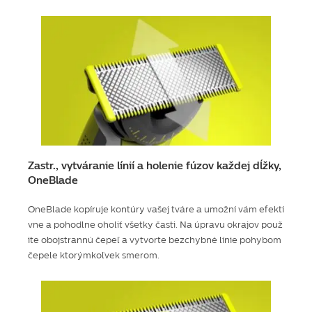
Zastr., vytváranie línií a holenie fúzov každej dĺžky,
OneBlade
OneBlade kopíruje kontúry vašej tváre a umožní vám efektí
vne a pohodlne oholiť všetky časti. Na úpravu okrajov použ
ite obojstrannú čepeľ a vytvorte bezchybné línie pohybom
čepele ktorýmkoľvek smerom.