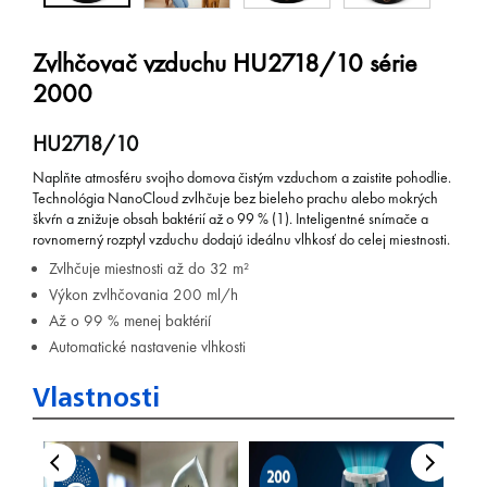
Zvlhčovač vzduchu HU2718/10 série
2000
HU2718/10
Naplňte atmosféru svojho domova čistým vzduchom a zaistite pohodlie.
Technológia NanoCloud zvlhčuje bez bieleho prachu alebo mokrých
škvŕn a znižuje obsah baktérií až o 99 % (1). Inteligentné snímače a
rovnomerný rozptyl vzduchu dodajú ideálnu vlhkosť do celej miestnosti.
Zvlhčuje miestnosti až do 32 m²
Výkon zvlhčovania 200 ml/h
Až o 99 % menej baktérií
Automatické nastavenie vlhkosti
Vlastnosti