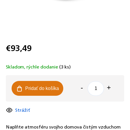
€93,49
Jednotková
cena:
Skladom, rýchle dodanie
(3 ks)
Pridať do košíka
Strážiť
Naplňte atmosféru svojho domova čistým vzduchom