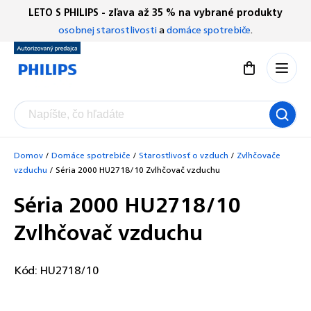
Prejsť
LETO S PHILIPS - zľava až 35 % na vybrané produkty
Chatbot Filip
na
osobnej starostlivosti
a
domáce spotrebiče
.
Autorizovaný predajce
obsah
Nákupný koší
Domov
/
Domáce spotrebiče
/
Starostlivosť o vzduch
/
Zvlhčovače
vzduchu
/
Séria 2000 HU2718/10 Zvlhčovač vzduchu
Séria 2000 HU2718/10
Zvlhčovač vzduchu
Kód:
HU2718/10