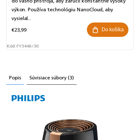
do vášho prístroja, aby zaručil konštantne vysoký
výkon. Používa technológiu NanoCloud, aby
vysielal...
€23,99
Do košíka
Kód:
FY3446/30
Popis
Súvisiace súbory (3)