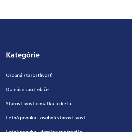
Zápätie
Kategórie
Osobná starostlivosť
Domáce spotrebiče
Starostlivosť o matku a dieťa
Letná ponuka - osobná starostlivosť
Letná ponuka - domáce spotrebiče