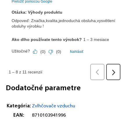
Dodatočné parametre
Kategória
:
Zvlhčovače vzduchu
EAN
:
8710103941996