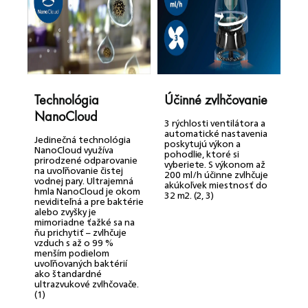
Technológia
Účinné zvlhčovanie
V
NanoCloud
d
3 rýchlosti ventilátora a
v
automatické nastavenia
Jedinečná technológia
poskytujú výkon a
NanoCloud využíva
pohodlie, ktoré si
3
prirodzené odparovanie
vyberiete. S výkonom až
r
na uvoľňovanie čistej
200 ml/h účinne zvlhčuje
z
vodnej pary. Ultrajemná
akúkoľvek miestnosť do
m
hmla NanoCloud je okom
32 m2. (2, 3)
p
neviditeľná a pre baktérie
p
alebo zvyšky je
p
mimoriadne ťažké sa na
z
ňu prichytiť – zvlhčuje
v
vzduch s až o 99 %
menším podielom
uvoľňovaných baktérií
ako štandardné
ultrazvukové zvlhčovače.
(1)