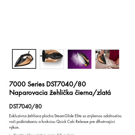
7000 Series DST7040/80
Naparovacia žehlička čierna/zlatá
DST7040/80
Exkluzívna žehliaca plocha SteamGlide Elite so zvýšenou odolnosťou
voči poškriabaniu a funkciou Quick Calc Release pre dlhotrvajúci
výkon.