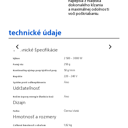
najlepšia z hľadiska
dokonalého kĺzania
a maximálnej odolnosti
voči poškriabaniu.
technické údaje
Technické špecifikácie
Hmot
2 500 – 3 000 W
Výkon
Hmotnos
250 g
Parný ráz
Dĺžka si
50 g/min
Kontinuálny výstup pary/rýchlosť pary
Rozmery 
220 – 240 V
Napätie
Rozmery 
Bezp
Áno
Systém proti odkvapkávaniu
Udržateľnosť
Automati
Všeo
Áno
Režim úspory energie (funkcia Eco)
Dizajn
Typ výro
Čierna/zlatá
Farba
Záruka/
Hmotnosť a rozmery
Variabil
1,82 kg
Celková hmotnosť s obalom