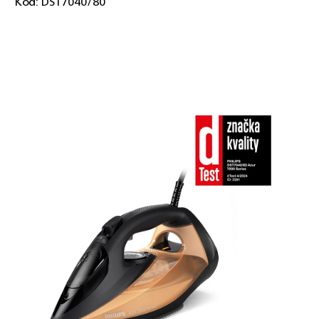
Kód:
DST7040/80