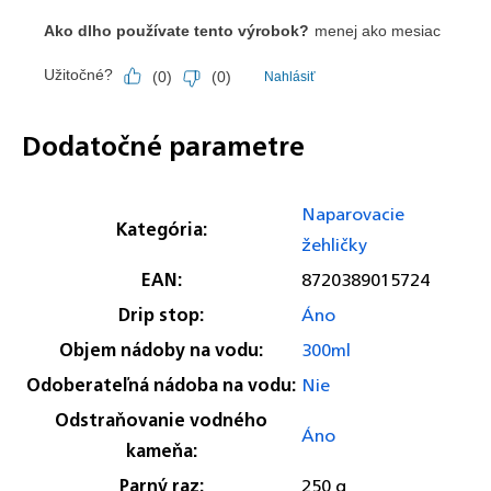
Dodatočné parametre
Naparovacie
Kategória
:
žehličky
EAN
:
8720389015724
Drip stop
:
Áno
Objem nádoby na vodu
:
300ml
Odoberateľná nádoba na vodu
:
Nie
Odstraňovanie vodného
Áno
kameňa
:
Parný raz
:
250 g