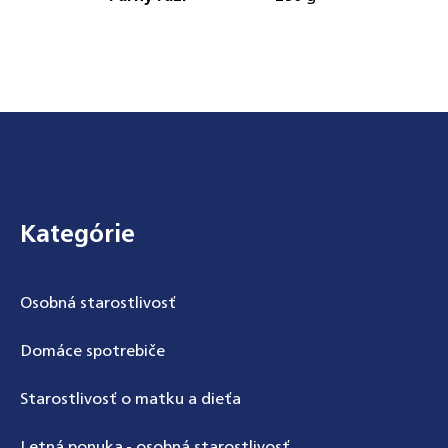
Zápätie
Kategórie
Osobná starostlivosť
Domáce spotrebiče
Starostlivosť o matku a dieťa
Letná ponuka - osobná starostlivosť