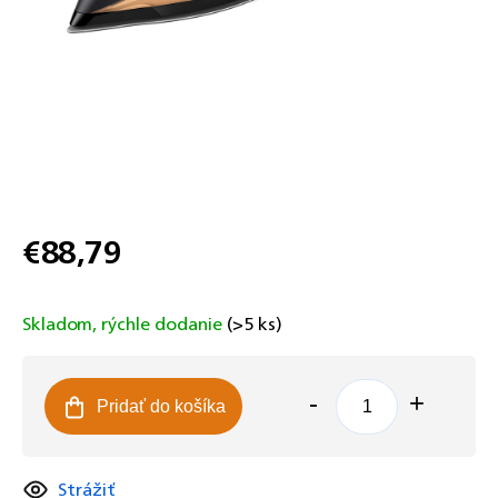
€88,79
Jednotková
cena:
Skladom, rýchle dodanie
(>5 ks)
Pridať do košíka
Strážiť