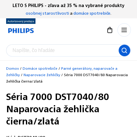
Prejsť
LETO S PHILIPS - zľava až 35 % na vybrané produkty
Chatbot Filip
na
osobnej starostlivosti
a
domáce spotrebiče
.
Autorizovaný predajce
obsah
Nákupný koší
Domov
/
Domáce spotrebiče
/
Parné generátory, naparovače a
žehličky
/
Naparovacie žehličky
/
Séria 7000 DST7040/80 Naparovacia
žehlička čierna/zlatá
Séria 7000 DST7040/80
Naparovacia žehlička
čierna/zlatá