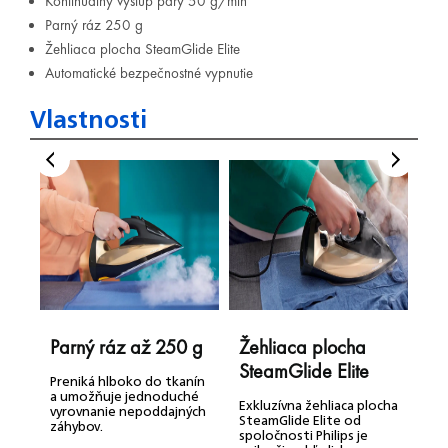
Kontinuálny výstup pary 50 g/min
Parný ráz 250 g
Žehliaca plocha SteamGlide Elite
Automatické bezpečnostné vypnutie
Vlastnosti
Parný ráz až 250 g
Žehliaca plocha
Q
SteamGlide Elite
Preniká hlboko do tkanín
S
a umožňuje jednoduché
z
Exkluzívna žehliaca plocha
vyrovnanie nepoddajných
č
SteamGlide Elite od
záhybov.
a
spoločnosti Philips je
n