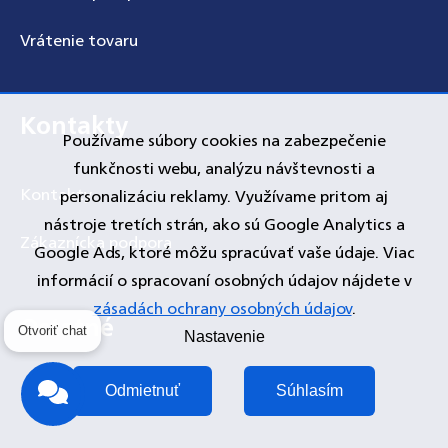
Vrátenie tovaru
Kontakty
Používame súbory cookies na zabezpečenie
funkčnosti webu, analýzu návštevnosti a
Kontakty
personalizáciu reklamy. Využívame pritom aj
nástroje tretích strán, ako sú Google Analytics a
Zákaznícka podpora
Google Ads, ktoré môžu spracúvať vaše údaje. Viac
informácií o spracovaní osobných údajov nájdete v
zásadách ochrany osobných údajov
.
Ostatné
Nastavenie
Otvoriť chat
Odmietnuť
Súhlasím
Registrácia produktov