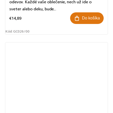
odevov. Každé vaše oblečenie, nech už ide o
sveter alebo deku, bude...
€14,89
Do košíka
Kód:
GC026/00