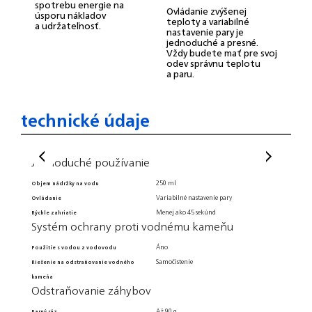
v
spotrebu energie na
Ovládanie zvýšenej
úsporu nákladov
teploty a variabilné
a udržateľnosť.
O
nastavenie pary je
k
jednoduché a presné.
ž
Vždy budete mať pre svoj
odev správnu teplotu
a paru.
technické údaje
Jednoduché používanie
Plyn
250 ml
Objem nádržky na vodu
Úzka špi
Tech
Variabilné nastavenie pary
Ovládanie
Menej ako 45 sekúnd
Rýchle zahriatie
Napätie
Systém ochrany proti vodnému kameňu
Rozmery
Áno
Použitie s vodou z vodovodu
Výkon
Samočistenie
Riešenie na odstraňovanie vodného
Dĺžka ká
kameňa
Hmotnos
Odstraňovanie záhybov
Záru
Až 90 g
Parný ráz
2-ročná 