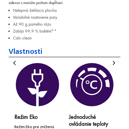
odevov s menším počtom dopĺňaní.
Nelepivá žehliaca plocha
Variabilné nastavenie pary
Až 90 g parného rázu
Zabíja 99,9 % baktérií**
Calc-clean
Vlastnosti
Režim Eko
Jednoduché
R
ovládanie teploty
o
Režim Eko pre zníženú