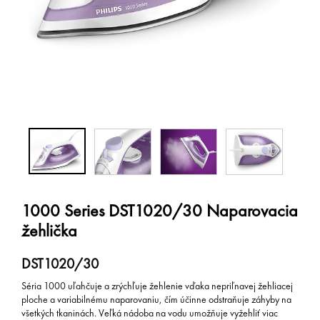
1000 Series DST1020/30 Naparovacia
žehlička
DST1020/30
Séria 1000 uľahčuje a zrýchľuje žehlenie vďaka nepriľnavej žehliacej
ploche a variabilnému naparovaniu, čím účinne odstraňuje záhyby na
všetkých tkaninách. Veľká nádoba na vodu umožňuje vyžehliť viac