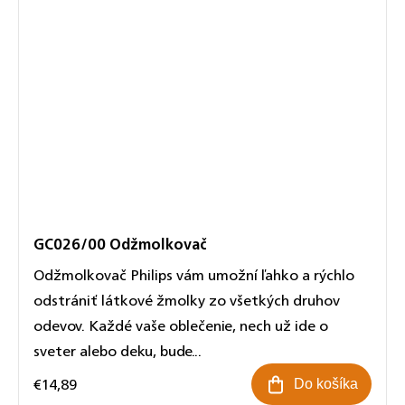
GC026/00 Odžmolkovač
Odžmolkovač Philips vám umožní ľahko a rýchlo
odstrániť látkové žmolky zo všetkých druhov
odevov. Každé vaše oblečenie, nech už ide o
sveter alebo deku, bude...
€14,89
Do košíka