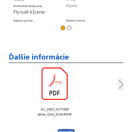
Výk
20 g/min
Kontinuálny výstup pary
Plynulé kĺzanie
Režim p
Nelepivá plocha
Žehliaca plocha
Ďalšie informácie
GC_2025_DST1000
series_QSG_EU9+ROW