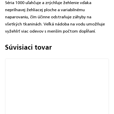
Séria 1000 uľahčuje a zrýchľuje žehlenie vďaka
nepriľnavej žehliacej ploche a variabilnému
naparovaniu, čím účinne odstraňuje záhyby na
všetkých tkaninách. Veľká nádoba na vodu umožňuje
vyžehliť viac odevov s menším počtom dopĺňaní.
Súvisiaci tovar