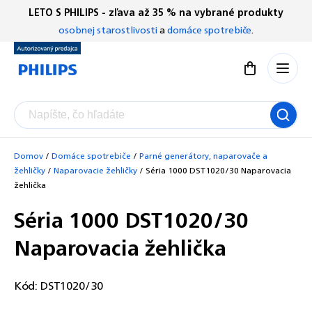
Prejsť
LETO S PHILIPS - zľava až 35 % na vybrané produkty
Chatbot Filip
na
osobnej starostlivosti
a
domáce spotrebiče
.
Autorizovaný predajce
obsah
Nákupný koší
Domov
/
Domáce spotrebiče
/
Parné generátory, naparovače a
žehličky
/
Naparovacie žehličky
/
Séria 1000 DST1020/30 Naparovacia
žehlička
Séria 1000 DST1020/30
Naparovacia žehlička
Kód:
DST1020/30