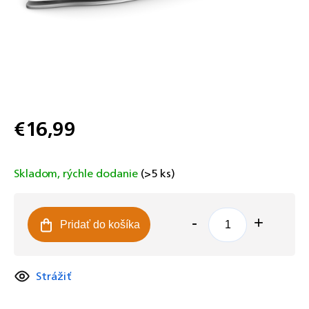
€16,99
Jednotková
cena:
Skladom, rýchle dodanie
(>5 ks)
Pridať do košíka
Strážiť