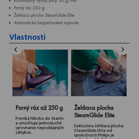
Kontinuálny výstup pary 50 g/min
Parný ráz 250 g
Žehliaca plocha SteamGlide Elite
Automatické bezpečnostné vypnutie
Vlastnosti
Parný ráz až 250 g
Žehliaca plocha
Q
SteamGlide Elite
Preniká hlboko do tkanín
S
a umožňuje jednoduché
z
Exkluzívna žehliaca plocha
vyrovnanie nepoddajných
č
SteamGlide Elite od
záhybov.
a
spoločnosti Philips je
n