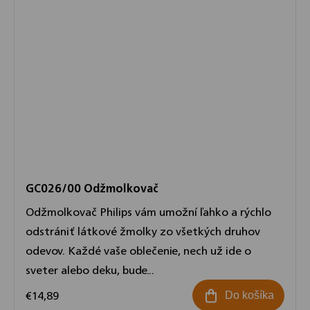
GC026/00 Odžmolkovač
Odžmolkovač Philips vám umožní ľahko a rýchlo
odstrániť látkové žmolky zo všetkých druhov
odevov. Každé vaše oblečenie, nech už ide o
sveter alebo deku, bude...
€14,89
Do košíka