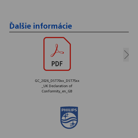
Ďalšie informácie
Odoslať
GC_2026_DST70xx_DST75xx
_UK Declaration of
Powered by chaterimo
Conformity_en_GB