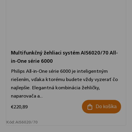
Multifunkčný žehliaci systém AIS6020/70 All-
in-One série 6000
Philips All-in-One série 6000 je inteligentným
riešením, vďaka ktorému budete vždy vyzerať čo
najlepšie. Elegantná kombinácia žehličky,
naparovača a...
€220,89
Do košíka
Kód:
AIS6020/70