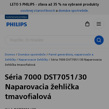
Prejsť
LETO S PHILIPS - zľava až 35 % na vybrané produkty
Chatbot Filip
na
osobnej starostlivosti
a
domáce spotrebiče
.
Autorizovaný predajce
obsah
Nákupný koší
Domov
/
Domáce spotrebiče
/
Parné generátory, naparovače a
žehličky
/
Naparovacie žehličky
/
Séria 7000 DST7051/30 Naparovacia
žehlička tmavofialová
Séria 7000 DST7051/30
Naparovacia žehlička
tmavofialová