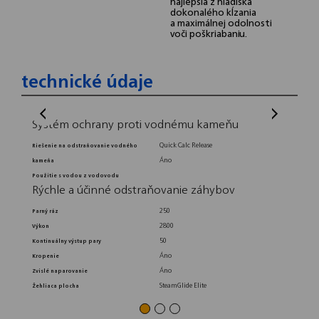
najlepšia z hľadiska
dokonalého kĺzania
a maximálnej odolnosti
voči poškriabaniu.
technické údaje
Systém ochrany proti vodnému kameňu
Tech
Quick Calc Release
Riešenie na odstraňovanie vodného
Objem n
Áno
kameňa
Napätie
Použitie s vodou z vodovodu
Dĺžka ká
Rýchle a účinné odstraňovanie záhybov
Frekvenc
Diza
250
Parný ráz
2800
Výkon
Farba
50
Kontinuálny výstup pary
Prémiov
Jedn
Áno
Kropenie
Áno
Zvislé naparovanie
Automat
SteamGlide Elite
Žehliaca plocha
Variabil