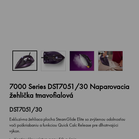
7000 Series DST7051/30 Naparovacia
žehlička tmavofialová
DST7051/30
Exkluzívna žehliaca plocha SteamGlide Elite so zvýšenou odolnosťou
voči poškriabaniu a funkciou Quick Calc Release pre dlhotrvajúci
výkon.