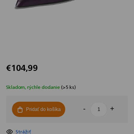
€104,99
Jednotková
cena:
Skladom, rýchle dodanie
(>5 ks)
Pridať do košíka
Strážiť