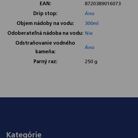
EAN
:
8720389016073
Drip stop
:
Áno
Objem nádoby na vodu
:
300ml
Odoberateľná nádoba na vodu
:
Nie
Odstraňovanie vodného
Áno
kameňa
:
Parný raz
:
250 g
Zápätie
Kategórie