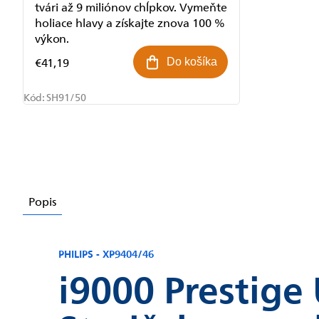
tvári až 9 miliónov chĺpkov. Vymeňte
holiace hlavy a získajte znova 100 %
výkon.
€41,19
Do košíka
Kód:
SH91/50
Popis
PHILIPS - XP9404/46
i9000 Prestige 