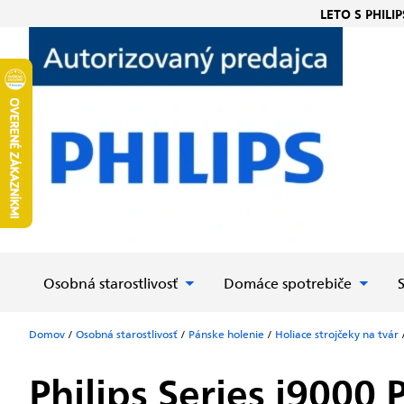
Prejsť
LETO S PHILIP
na
obsah
Osobná starostlivosť
Domáce spotrebiče
Domov
/
Osobná starostlivosť
/
Pánske holenie
/
Holiace strojčeky na tvár
Philips Series i9000 