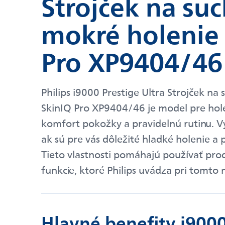
Strojček na suc
mokré holenie 
Pro XP9404/46
Philips i9000 Prestige Ultra Strojček na
SkinIQ Pro XP9404/46 je model pre hol
komfort pokožky a pravidelnú rutinu. Vy
ak sú pre vás dôležité hladké holenie a 
Tieto vlastnosti pomáhajú používať prod
funkcie, ktoré Philips uvádza pri tomto 
Hlavné benefity i9000