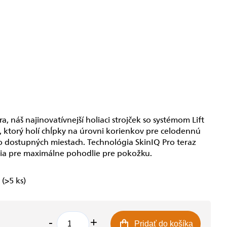
ra, náš najinovatívnejší holiaci strojček so systémom Lift
, ktorý holí chĺpky na úrovni korienkov pre celodennú
ko dostupných miestach. Technológia SkinIQ Pro teraz
ia pre maximálne pohodlie pre pokožku.
e
(>5 ks)
Pridať do košíka