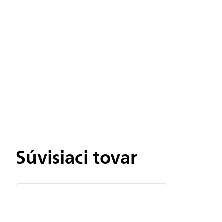
Chatbot Filip
Autorizovaný predajce
Súvisiaci tovar