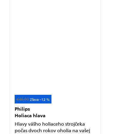
€46,90
Akcia
–12 %
Philips
Holiaca hlava
Hlavy vášho holiaceho strojčeka
počas dvoch rokov oholia na vašej