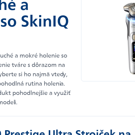
hé a
so SkinIQ
 suché a mokré holenie so
enie tváre s dôrazom na
berte si ho najmä vtedy,
pohodlná rutina holenia.
ukt pohodlnejšie a využiť
modeli.
 Prestige Ultra Strojček na