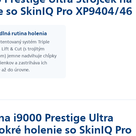
e so SkinIQ Pro XP9404/46
lná rutina holenia
tentovaný systém Triple
 Lift & Cut (s trojitým
m) jemne nadvihuje chĺpky
ienkov a zastriháva ich
 až do úrovne.
na i9000 Prestige Ultra
okré holenie so SkinIQ Pro