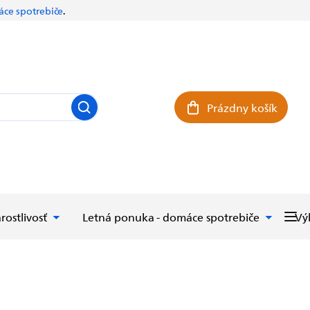
ce spotrebiče
.
Prázdny košík
Nákupný košík
rostlivosť
Letná ponuka - domáce spotrebiče
Vý