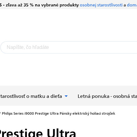
S - zľava až 35 % na vybrané produkty
osobnej starostlivosti
a
domá
Starostlivosť o matku a dieťa
Letná ponuka - osobná sta
/
Philips Series i9000 Prestige Ultra
Pánsky elektrický holiaci strojček
Prestige Ultra