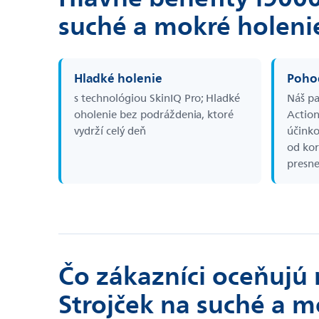
suché a mokré holeni
Hladké holenie
Pohod
s technológiou SkinIQ Pro; Hladké
Náš pa
oholenie bez podráždenia, ktoré
Action
vydrží celý deň
účinko
od kor
presne
Čo zákazníci oceňujú 
Strojček na suché a m