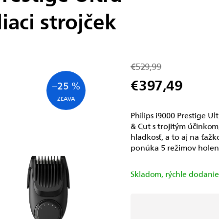
iaci strojček
€529,99
€397,49
–25 %
Jednotková
cena:
Philips i9000 Prestige Ult
& Cut s trojitým účinkom
hladkosť, a to aj na ťaž
ponúka 5 režimov holen
Skladom, rýchle dodani