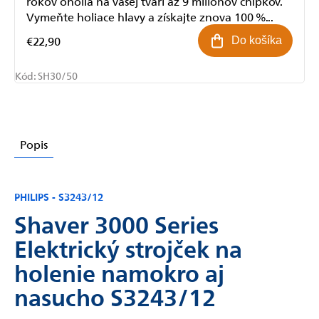
rokov oholia na vašej tvári až 9 miliónov chĺpkov.
Vymeňte holiace hlavy a získajte znova 100 %...
€22,90
Do košíka
Kód:
SH30/50
Popis
PHILIPS - S3243/12
Shaver 3000 Series
Elektrický strojček na
holenie namokro aj
nasucho S3243/12