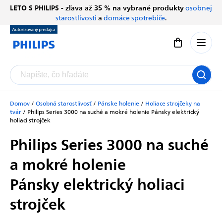
Prejsť
LETO S PHILIPS - zľava až 35 % na vybrané produkty
osobnej
Chatbot Filip
na
starostlivosti
a
domáce spotrebiče
.
Autorizovaný predajce
obsah
Nákupný koší
Domov
/
Osobná starostlivosť
/
Pánske holenie
/
Holiace strojčeky na
tvár
/
Philips Series 3000 na suché a mokré holenie
Pánsky elektrický
holiaci strojček
Philips Series 3000 na suché
a mokré holenie
Pánsky elektrický holiaci
strojček