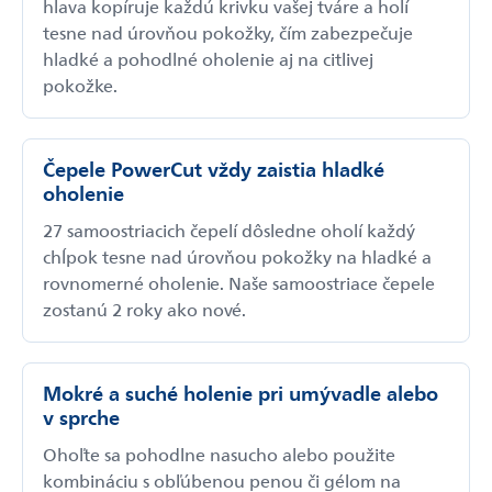
hlava kopíruje každú krivku vašej tváre a holí
tesne nad úrovňou pokožky, čím zabezpečuje
hladké a pohodlné oholenie aj na citlivej
pokožke.
Čepele PowerCut vždy zaistia hladké
oholenie
27 samoostriacich čepelí dôsledne oholí každý
chĺpok tesne nad úrovňou pokožky na hladké a
rovnomerné oholenie. Naše samoostriace čepele
zostanú 2 roky ako nové.
Mokré a suché holenie pri umývadle alebo
v sprche
Ohoľte sa pohodlne nasucho alebo použite
kombináciu s obľúbenou penou či gélom na