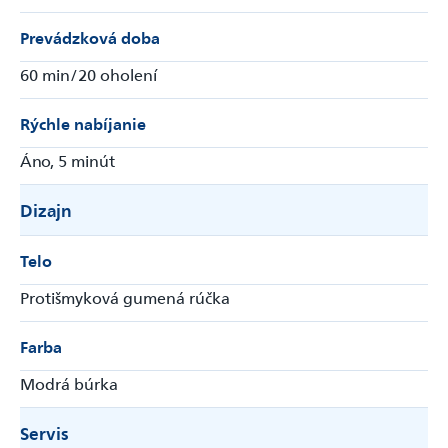
Prevádzková doba
60 min/20 oholení
Odoslať
Rýchle nabíjanie
Powered by chaterimo
Áno, 5 minút
Dizajn
Telo
Protišmyková gumená rúčka
Farba
Modrá búrka
Servis