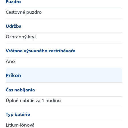
Puzdro
Cestovné puzdro
Údržba
Ochranný kryt
Vrátane výsuvného zastrihávača
Áno
Príkon
Čas nabíjania
Úplné nabitie za 1 hodinu
Typ batérie
Lítium-iónová