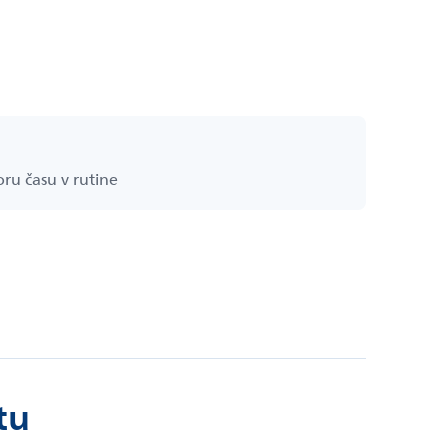
oru času v rutine
tu