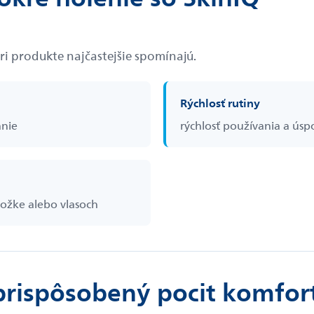
pri produkte najčastejšie spomínajú.
Rýchlosť rutiny
anie
rýchlosť používania a úsp
kožke alebo vlasoch
prispôsobený pocit komfor