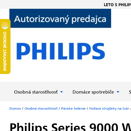
Prejsť
LETO S PHILIP
na
obsah
Osobná starostlivosť
Domáce spotrebiče
Domov
/
Osobná starostlivosť
/
Pánske holenie
/
Holiace strojčeky na tvár
Philips Series 9000 