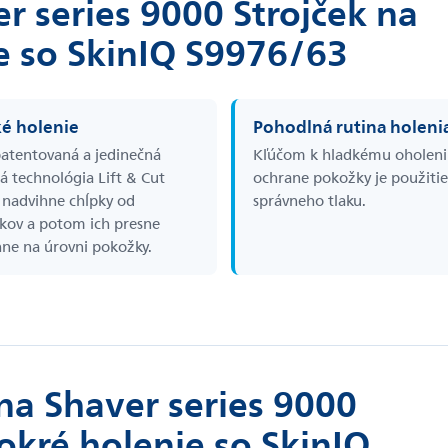
r series 9000 Strojček na
e so SkinIQ S9976/63
é holenie
Pohodlná rutina holeni
atentovaná a jedinečná
Kľúčom k hladkému oholeni
á technológia Lift & Cut
ochrane pokožky je použitie
nadvihne chĺpky od
správneho tlaku.
kov a potom ich presne
hne na úrovni pokožky.
na Shaver series 9000
okré holenie so SkinIQ