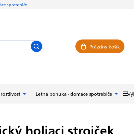
ce spotrebiče
.
Prázdny košík
Nákupný košík
rostlivosť
Letná ponuka - domáce spotrebiče
Vý
cký holiaci strojček