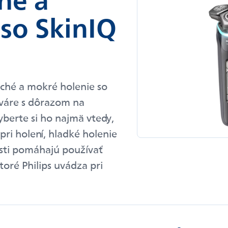
so SkinIQ
suché a mokré holenie so
tváre s dôrazom na
berte si ho najmä vtedy,
pri holení, hladké holenie
osti pomáhajú používať
toré Philips uvádza pri