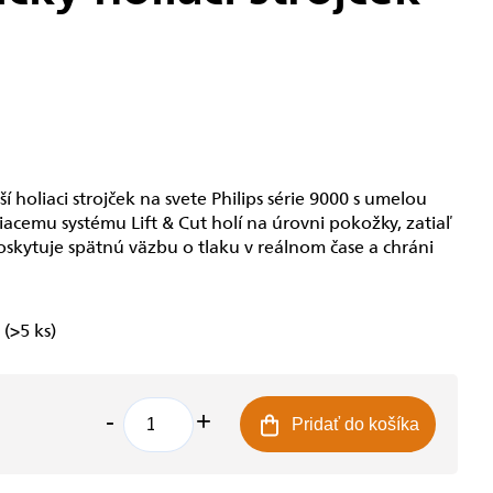
í holiaci strojček na svete Philips série 9000 s umelou
iacemu systému Lift & Cut holí na úrovni pokožky, zatiaľ
oskytuje spätnú väzbu o tlaku v reálnom čase a chráni
e
(>5 ks)
Pridať do košíka