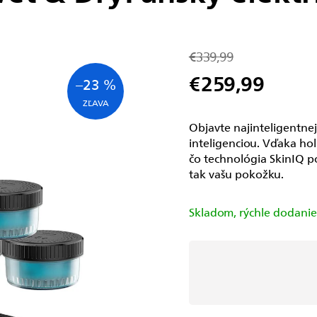
€339,99
€259,99
–23 %
Jednotková
cena:
Objavte najinteligentnejš
inteligenciou. Vďaka hol
čo technológia SkinIQ p
tak vašu pokožku.
Skladom, rýchle dodani