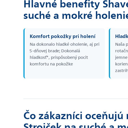
Hlavné benefity Shave
suché a mokré holeni
Komfort pokožky pri holení
Hladk
Na dokonalo hladké oholenie, aj pri
Naša p
5-dňovej brade; Dokonalá
rotačn
hladkosť*, prispôsobený pocit
jemne 
komfortu na pokožke
korien
zastri
Čo zákazníci oceňujú 
Strojček na suché a m