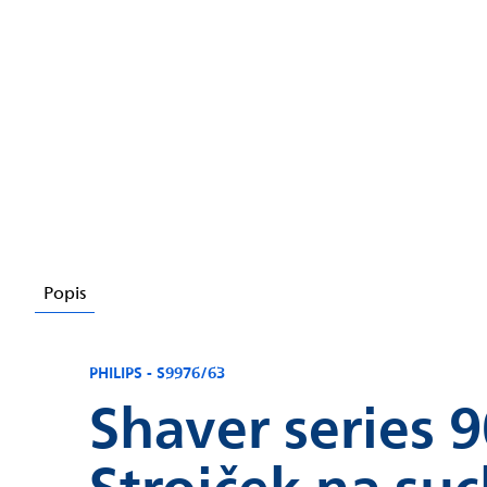
Chatbot Filip
Autorizovaný predajce
Popis
PHILIPS - S9976/63
Shaver series 
Strojček na suc