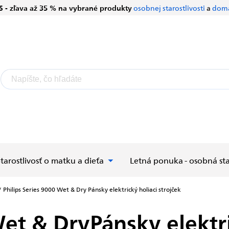
S - zľava až 35 % na vybrané produkty
osobnej starostlivosti
a
domá
Starostlivosť o matku a dieťa
Letná ponuka - osobná sta
/
Philips Series 9000 Wet & Dry
Pánsky elektrický holiaci strojček
Wet & Dry
Pánsky elektri