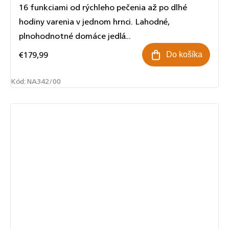
16 funkciami od rýchleho pečenia až po dlhé
hodiny varenia v jednom hrnci. Lahodné,
plnohodnotné domáce jedlá...
€179,99
Do košíka
Kód:
NA342/00