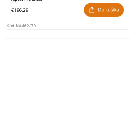
€196,29
Do košíka
Kód:
NA462/70