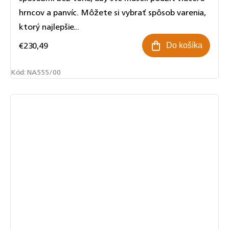
hrncov a panvíc. Môžete si vybrať spôsob varenia,
ktorý najlepšie...
€230,49
Do košíka
Kód:
NA555/00