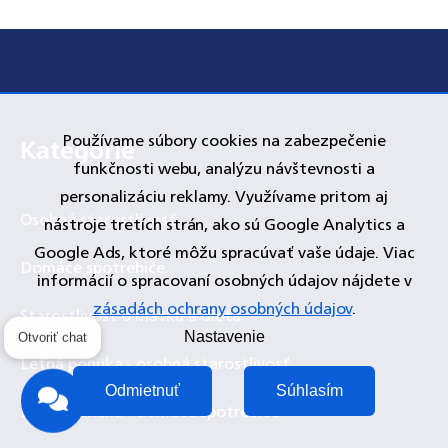
Používame súbory cookies na zabezpečenie
Zápätie
Kategórie
funkčnosti webu, analýzu návštevnosti a
personalizáciu reklamy. Využívame pritom aj
Osobná starostlivosť
nástroje tretích strán, ako sú Google Analytics a
Google Ads, ktoré môžu spracúvať vaše údaje. Viac
Domáce spotrebiče
informácií o spracovaní osobných údajov nájdete v
zásadách ochrany osobných údajov
.
Starostlivosť o matku a dieťa
Otvoriť chat
Nastavenie
Letná ponuka - osobná starostlivosť
Odmietnuť
Súhlasím
Letná ponuka - domáce spotrebiče