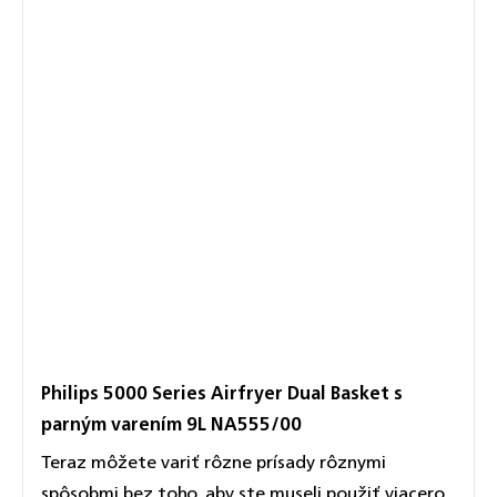
Philips 5000 Series Airfryer Dual Basket s
parným varením 9L NA555/00
Teraz môžete variť rôzne prísady rôznymi
spôsobmi bez toho, aby ste museli použiť viacero