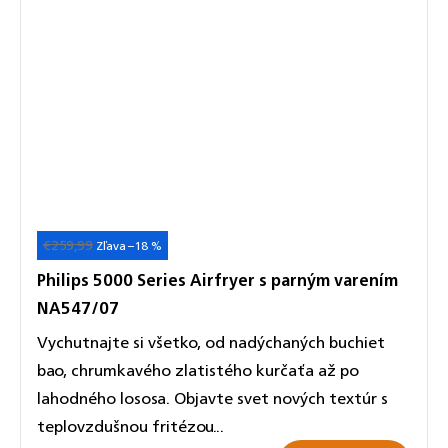
€259,99
Akcia
Novinka
–18 %
Philips 5000 Series Airfryer s parným varením
NA547/07
Vychutnajte si všetko, od nadýchaných buchiet
bao, chrumkavého zlatistého kurčaťa až po
lahodného lososa. Objavte svet nových textúr s
teplovzdušnou fritézou...