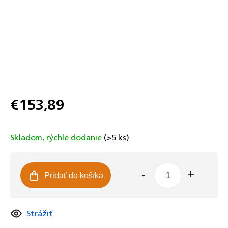
€153,89
Jednotková
cena:
Skladom, rýchle dodanie
(>5 ks)
Pridať do košíka
Strážiť