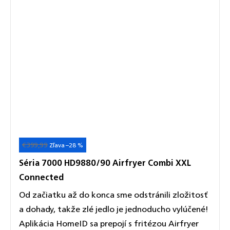
€399,99
Akcia
–28 %
Séria 7000 HD9880/90 Airfryer Combi XXL
Connected
Od začiatku až do konca sme odstránili zložitosť
a dohady, takže zlé jedlo je jednoducho vylúčené!
Aplikácia HomeID sa prepojí s fritézou Airfryer