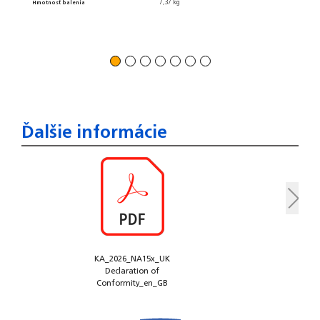
7,37 kg
Hmotnosť balenia
Kryt Coo
Maximáln
Ďalšie informácie
KA_2026_NA15x_UK
Declaration of
Conformity_en_GB