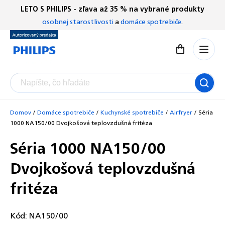
Prejsť
LETO S PHILIPS - zľava až 35 % na vybrané produkty
Chatbot Filip
na
osobnej starostlivosti
a
domáce spotrebiče
.
Autorizovaný predajce
obsah
Nákupný koší
Domov
/
Domáce spotrebiče
/
Kuchynské spotrebiče
/
Airfryer
/
Séria
1000 NA150/00 Dvojkošová teplovzdušná fritéza
Séria 1000 NA150/00
Dvojkošová teplovzdušná
fritéza
Kód:
NA150/00