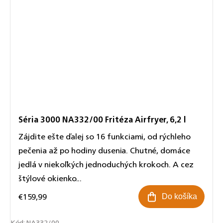
Séria 3000 NA332/00 Fritéza Airfryer, 6,2 l
Zájdite ešte ďalej so 16 funkciami, od rýchleho
pečenia až po hodiny dusenia. Chutné, domáce
jedlá v niekoľkých jednoduchých krokoch. A cez
štýlové okienko...
€159,99
Do košíka
Kód:
NA332/00