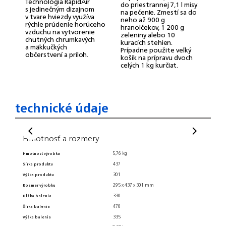
Technológia RapidAir
do priestrannej 7,1 l misy
s jedinečným dizajnom
na pečenie. Zmestí sa do
N
v tvare hviezdy využíva
neho až 900 g
t
rýchle prúdenie horúceho
hranolčekov, 1 200 g
s
vzduchu na vytvorenie
zeleniny alebo 10
4
chutných chrumkavých
kuracích stehien.
o
a mäkkučkých
Odoslať
Prípadne použite veľký
h
občerstvení a príloh.
košík na prípravu dvoch
p
celých 1 kg kurčiat.
m
Powered by chaterimo
n
technické údaje
Hmotnosť a rozmery
Hmot
5,76 kg
Hmotnosť výrobku
Rozmery
437
Šírka produktu
Dĺžka p
Všeo
301
Výška produktu
295 x 437 x 301 mm
Rozmer výrobku
Kontrol
330
Dĺžka balenia
Rukoväte
470
Šírka balenia
Umývateľ
335
Výška balenia
Indikáto