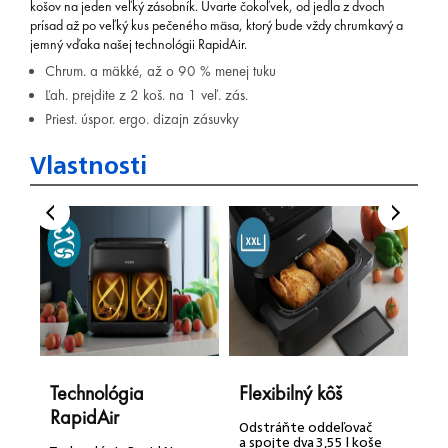
košov na jeden veľký zásobník. Uvarte čokoľvek, od jedla z dvoch
prísad až po veľký kus pečeného mäsa, ktorý bude vždy chrumkavý a
jemný vďaka našej technológii RapidAir.
Chrum. a mäkké, až o 90 % menej tuku
Ľah. prejdite z 2 koš. na 1 veľ. zás.
Priest. úspor. ergo. dizajn zásuvky
Vlastnosti
Technológia
Flexibilný kôš
K
RapidAir
s
Odstráňte oddeľovač
r
a spojte dva 3,55 l koše