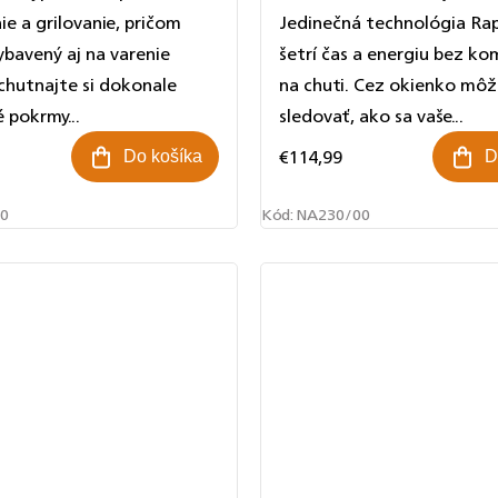
ie a grilovanie, pričom
Jedinečná technológia Rap
ybavený aj na varenie
šetrí čas a energiu bez k
ychutnajte si dokonale
na chuti. Cez okienko mô
 pokrmy...
sledovať, ako sa vaše...
€114,99
Do košíka
D
0
Kód:
NA230/00