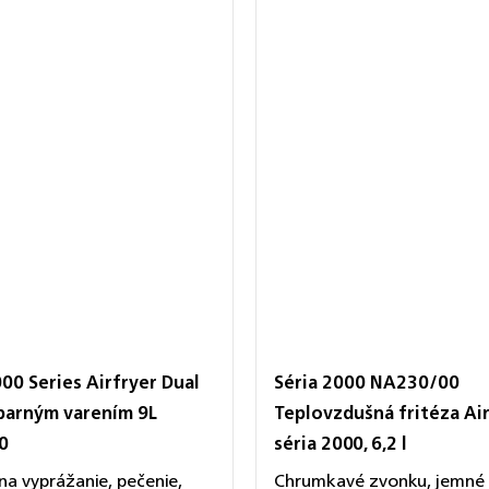
000 Series Airfryer Dual
Séria 2000 NA230/00
 parným varením 9L
Teplovzdušná fritéza Air
0
séria 2000, 6,2 l
na vyprážanie, pečenie,
Chrumkavé zvonku, jemné v