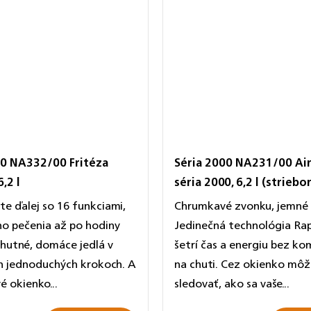
00 NA332/00 Fritéza
Séria 2000 NA231/00 Air
6,2 l
séria 2000, 6,2 l (striebo
te ďalej so 16 funkciami,
Chrumkavé zvonku, jemné v
ho pečenia až po hodiny
Jedinečná technológia Rap
Chutné, domáce jedlá v
šetrí čas a energiu bez k
h jednoduchých krokoch. A
na chuti. Cez okienko mô
é okienko...
sledovať, ako sa vaše...