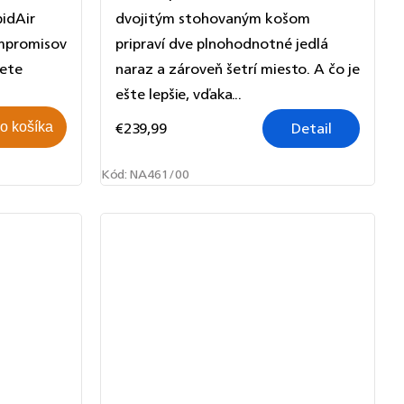
idAir
dvojitým stohovaným košom
ompromisov
pripraví dve plnohodnotné jedlá
žete
naraz a zároveň šetrí miesto. A čo je
ešte lepšie, vďaka...
€239,99
Detail
o košíka
Kód:
NA461/00