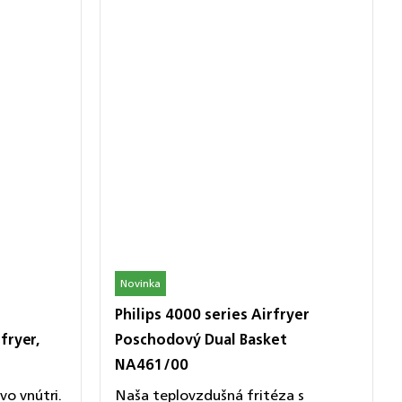
Novinka
Philips 4000 series Airfryer
fryer,
Poschodový Dual Basket
NA461/00
o vnútri.
Naša teplovzdušná fritéza s