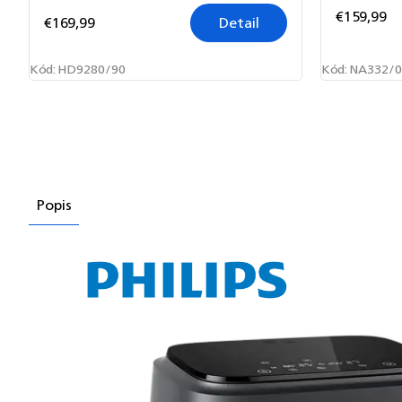
€159,99
€169,99
Detail
Kód:
HD9280/90
Kód:
NA332/0
Popis