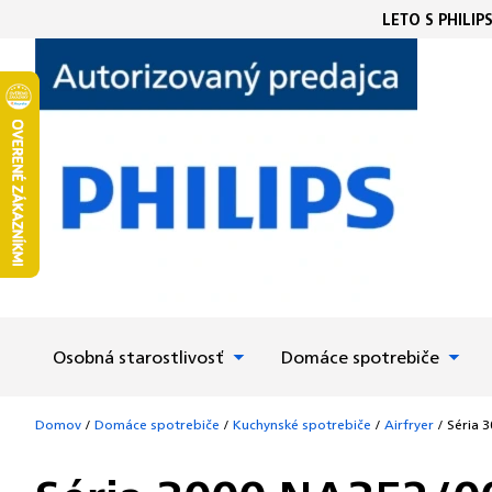
Prejsť
LETO S PHILIP
na
obsah
Osobná starostlivosť
Domáce spotrebiče
Domov
/
Domáce spotrebiče
/
Kuchynské spotrebiče
/
Airfryer
/
Séria 