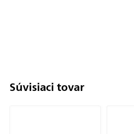
Chatbot Filip
Autorizovaný predajce
Súvisiaci tovar