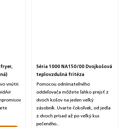
fryer,
Séria 1000 NA150/00 Dvojkošová
rná)
teplovzdušná fritéza
o vnútri.
Pomocou odnímateľného
idAir
oddeľovača môžete ľahko prejsť z
ompromisov
dvoch košov na jeden veľký
žete
zásobník. Uvarte čokoľvek, od jedla
z dvoch prísad až po veľký kus
pečeného...