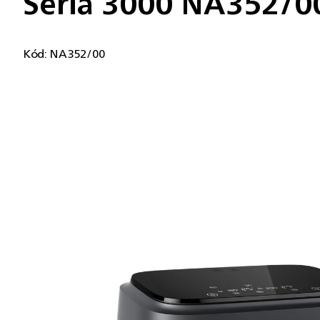
Séria 3000 NA352/00
Kód:
NA352/00