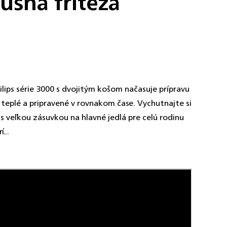
šná fritéza
lips série 3000 s dvojitým košom načasuje prípravu
i teplé a pripravené v rovnakom čase. Vychutnajte si
s veľkou zásuvkou na hlavné jedlá pre celú rodinu
...