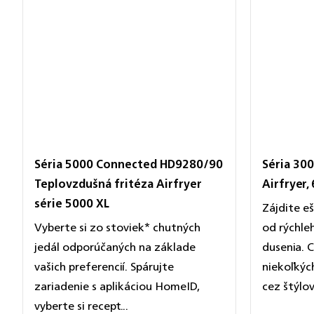
Séria 5000 Connected HD9280/90
Séria 30
Teplovzdušná fritéza Airfryer
Airfryer, 
série 5000 XL
Zájdite eš
Vyberte si zo stoviek* chutných
od rýchle
jedál odporúčaných na základe
dusenia. 
vašich preferencií. Spárujte
niekoľkýc
zariadenie s aplikáciou HomeID,
cez štýlov
vyberte si recept...