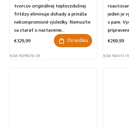
tvorcov originálnej teplovzdušnej
roastovan
fritézy eliminuje dohady a prináša
jeden je v
nekompromisné výsledky. Nemusíte
v pare. V
sa starať o nastavenie...
pripravené
€329,99
€269,99
Do košíka
Kód:
HD9876/20
Kód:
NA551/0