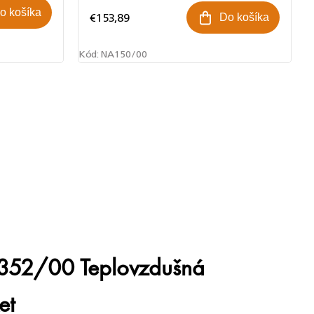
o košíka
€153,89
Do košíka
Kód:
NA150/00
352/00 Teplovzdušná
et