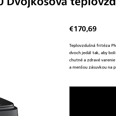
 Dvojkošová teplovzdu
€170,69
Jednotková
cena:
Teplovzdušná fritéza Phi
dvoch jedál tak, aby bol
chutné a zdravé varenie 
a menšou zásuvkou na prí