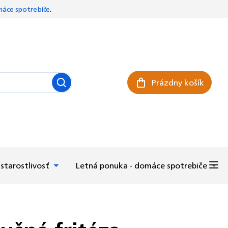
áce spotrebiče
.
Prázdny košík
Nákupný košík
starostlivosť
Letná ponuka - domáce spotrebiče