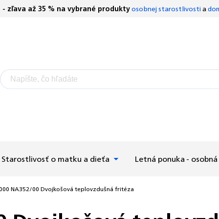
S - zľava až 35 % na vybrané produkty
osobnej starostlivosti
a
dom
Starostlivosť o matku a dieťa
Letná ponuka - osobná 
3000 NA352/00 Dvojkošová teplovzdušná fritéza