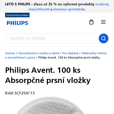
Prejsť
LETO S PHILIPS - zľava až 35 % na vybrané produkty
osobnej
Chatbot Filip
na
starostlivosti
a
domáce spotrebiče
.
Autorizovaný predajce
obsah
Nákupný koší
Domov
/
Starostlivosť o matku a dieťa
/
Pre dojčatá
/
Odsávačky mlieka
a starostlivosť o prsia
/
Philips Avent. 100 ks
Absorpčné prsní vložky
Philips Avent. 100 ks
Absorpčné prsní vložky
Kód:
SCF254/13