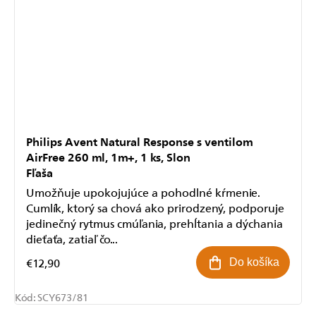
Philips Avent Natural Response s ventilom
AirFree 260 ml, 1m+, 1 ks, Slon
Fľaša
Umožňuje upokojujúce a pohodlné kŕmenie.
Cumlík, ktorý sa chová ako prirodzený, podporuje
jedinečný rytmus cmúľania, prehĺtania a dýchania
dieťaťa, zatiaľ čo...
€12,90
Do košíka
Kód:
SCY673/81