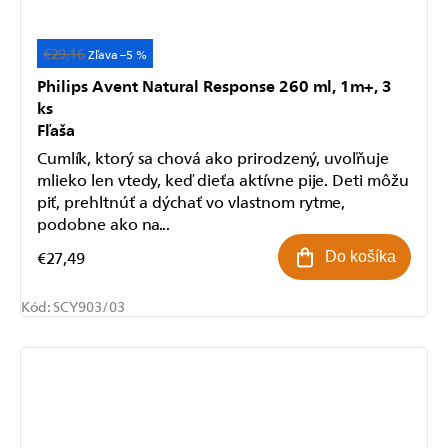
€29,16
–5 %
Philips Avent Natural Response 260 ml, 1m+, 3
ks
Fľaša
Cumlík, ktorý sa chová ako prirodzený, uvoľňuje
mlieko len vtedy, keď dieťa aktívne pije. Deti môžu
piť, prehltnúť a dýchať vo vlastnom rytme,
podobne ako na...
€27,49
Do košíka
Kód:
SCY903/03