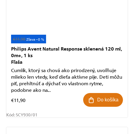
€11,98
–0 %
Philips Avent Natural Response sklenená 120 ml,
0m+, 1 ks
Fľaša
Cumlík, ktorý sa chová ako prirodzený, uvoľňuje
mlieko len vtedy, keď dieťa aktívne pije. Deti môžu
piť, prehltnúť a dýchať vo vlastnom rytme,
podobne ako na...
€11,90
Do košíka
Kód:
SCY930/01