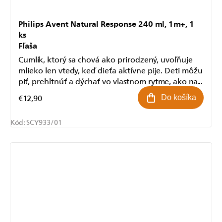
Philips Avent Natural Response 240 ml, 1m+, 1
ks
Fľaša
Cumlík, ktorý sa chová ako prirodzený, uvoľňuje
mlieko len vtedy, keď dieťa aktívne pije. Deti môžu
piť, prehltnúť a dýchať vo vlastnom rytme, ako na...
€12,90
Do košíka
Kód:
SCY933/01