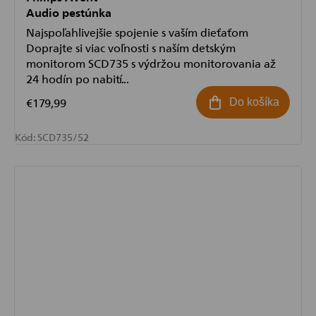
Audio pestúnka
Najspoľahlivejšie spojenie s vaším dieťaťom
Doprajte si viac voľnosti s naším detským
monitorom SCD735 s výdržou monitorovania až
24 hodín po nabití...
€179,99
Do košíka
Odoslať
Kód:
SCD735/52
Powered by chaterimo