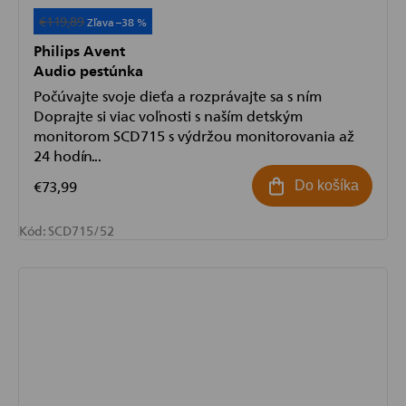
€119,89
Akcia
–38 %
Philips Avent
Audio pestúnka
Počúvajte svoje dieťa a rozprávajte sa s ním
Doprajte si viac voľnosti s naším detským
monitorom SCD715 s výdržou monitorovania až
24 hodín...
€73,99
Do košíka
Kód:
SCD715/52