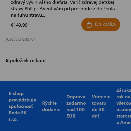
zdravý vývin vášho dieťaťa. Varič zdravej detskej
stravy Philips Avent vám pri prechode z dojčenia
na tuhú stravu...
€149,99
Do košíka
Kód:
SCF885/01
8
položiek celkom
Ovládacie
prvky
výpisu
Záruk
E-shop
Doprava
Vrátenie
rok na
prevádzkuje
Rýchle
zadarmo
tovaru
všetko
spoločnosť
dodanie
nad 100
do 30
osobn
Reda SK
EUR
dní
starost
s.r.o.
a Ave