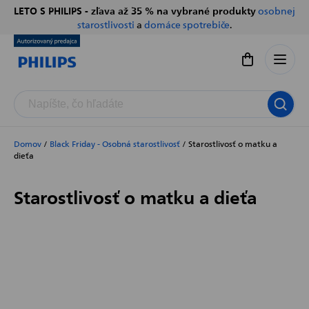
Prejsť
LETO S PHILIPS - zľava až 35 % na vybrané produkty
osobnej
Chatbot Filip
na
starostlivosti
a
domáce spotrebiče
.
Autorizovaný predajce
obsah
Nákupný koší
Domov
/
Black Friday - Osobná starostlivosť
/
Starostlivosť o matku a
dieťa
Starostlivosť o matku a dieťa