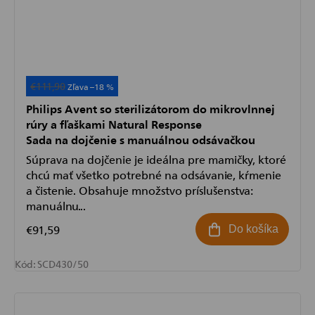
€111,90
Akcia
–18 %
Philips Avent so sterilizátorom do mikrovlnnej
rúry a fľaškami Natural Response
Sada na dojčenie s manuálnou odsávačkou
Súprava na dojčenie je ideálna pre mamičky, ktoré
chcú mať všetko potrebné na odsávanie, kŕmenie
a čistenie. Obsahuje množstvo príslušenstva:
manuálnu...
€91,59
Do košíka
Kód:
SCD430/50