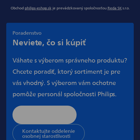
Obchod
philips-eshop.sk
je prevádzkovaný spoločnosťou
Reda SK
s.r.o.
Poradenstvo
Neviete, čo si kúpiť
Váhate s výberom správneho produktu?
Chcete poradiť, ktorý sortiment je pre
vás vhodný. S výberom vám ochotne
pomôže personál spoločnosti Philips.
Stránka všeobecnej
podpory
Kontaktujte oddelenie
osobnej starostlivosti