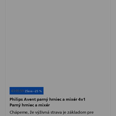
€199,99
Akcia
–25 %
Philips Avent parný hrniec a mixér 4v1
Parný hrniec a mixér
Chápeme, že výživná strava je základom pre