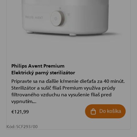
Philips Avent Premium
Elektrický parný sterilizátor
Pripravte sa na ďalšie kŕmenie dieťaťa za 40 minút.
Sterilizátor a sušič fliaš Premium využíva prúdy
filtrovaného vzduchu na vysušenie fliaš pred
vypnutím....
€121,99
Do košíka
Kód:
SCF293/00