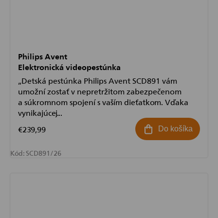
Philips Avent
Elektronická videopestúnka
„Detská pestúnka Philips Avent SCD891 vám
umožní zostať v nepretržitom zabezpečenom
a súkromnom spojení s vaším dieťatkom. Vďaka
vynikajúcej...
€239,99
Do košíka
Kód:
SCD891/26