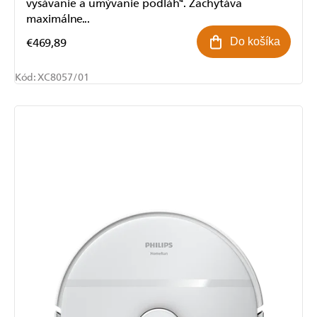
vysávanie a umývanie podláh⁴. Zachytáva
maximálne...
€469,89
Do košíka
Kód:
XC8057/01