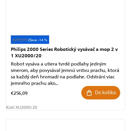
Odoslať
€299,99
–14 %
Powered by chaterimo
Philips 2000 Series Robotický vysávač a mop 2 v
1 XU2000/20
Robot vysáva a utiera tvrdé podlahy jedným
smerom, aby povysával jemnú vrstvu prachu, ktorá
sa každý deň hromadí na podlahe. Odstráni viac
jemného prachu ako...
€256,09
Do košíka
Kód:
XU2000/20