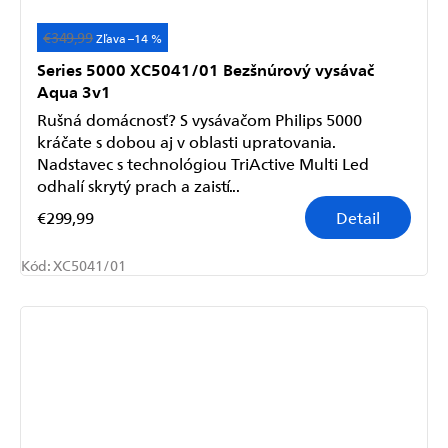
€349,99
–14 %
Series 5000 XC5041/01 Bezšnúrový vysávač
Aqua 3v1
Rušná domácnosť? S vysávačom Philips 5000
kráčate s dobou aj v oblasti upratovania.
Nadstavec s technológiou TriActive Multi Led
odhalí skrytý prach a zaistí...
€299,99
Detail
Kód:
XC5041/01