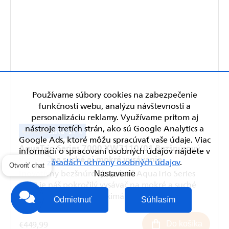
Používame súbory cookies na zabezpečenie
funkčnosti webu, analýzu návštevnosti a
personalizáciu reklamy. Využívame pritom aj
nástroje tretích strán, ako sú Google Analytics a
€573,89
–21 %
Google Ads, ktoré môžu spracúvať vaše údaje. Viac
AquaTrio Series 7000 XW7110/01 Bezšnúrový
informácií o spracovaní osobných údajov nájdete v
vysávač na suché aj mokré vysávanie
zásadách ochrany osobných údajov
.
Inovatívny bezšnúrový vysávač AquaTrio Series
Otvoriť chat
Nastavenie
7000 je náš pokročilý vysávač na mokré a suché
vysávanie a zaisťuje maximálny čistiaci výkon.
Odmietnuť
Súhlasím
Pokročilé...
€449,99
Do košíka