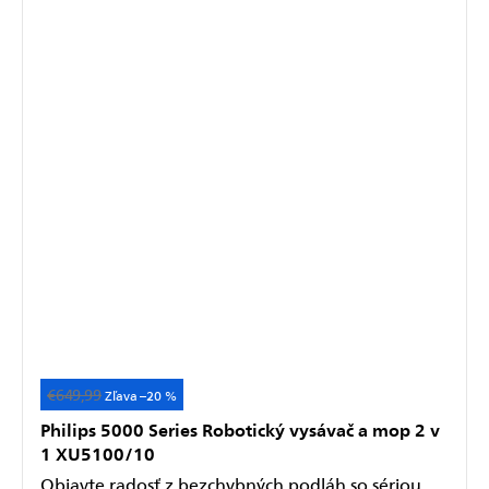
€649,99
Akcia
–20 %
Philips 5000 Series Robotický vysávač a mop 2 v
1 XU5100/10
Objavte radosť z bezchybných podláh so sériou