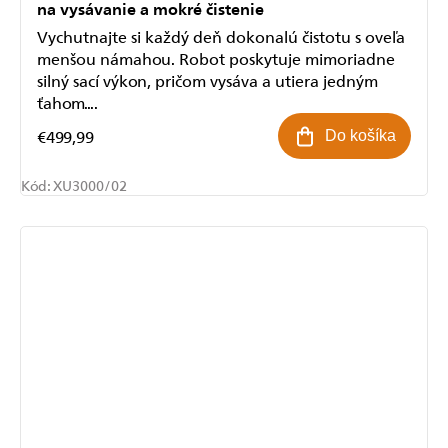
na vysávanie a mokré čistenie
Vychutnajte si každý deň dokonalú čistotu s oveľa
menšou námahou. Robot poskytuje mimoriadne
silný sací výkon, pričom vysáva a utiera jedným
ťahom....
€499,99
Do košíka
Kód:
XU3000/02