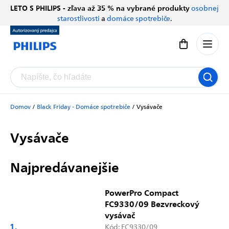
Prejsť
LETO S PHILIPS - zľava až 35 % na vybrané produkty
osobnej
Chatbot Filip
na
starostlivosti
a
domáce spotrebiče
.
Autorizovaný predajce
obsah
Nákupný koší
Domov
/
Black Friday - Domáce spotrebiče
/
Vysávače
Vysávače
Najpredávanejšie
PowerPro Compact
FC9330/09 Bezvreckový
vysávač
Kód:
FC9330/09