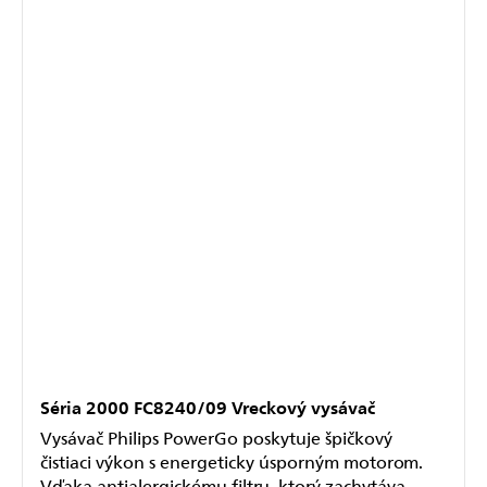
Séria 2000 FC8240/09 Vreckový vysávač
Vysávač Philips PowerGo poskytuje špičkový
čistiaci výkon s energeticky úsporným motorom.
Vďaka antialergickému filtru, ktorý zachytáva