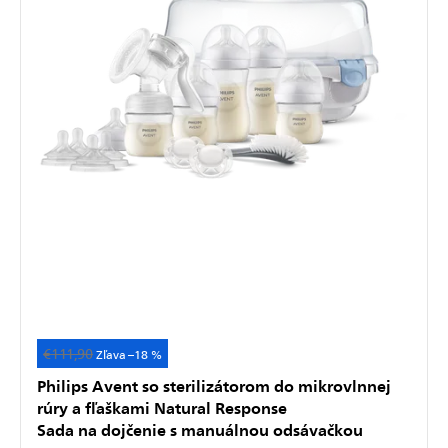
€111,90
Akcia
–18 %
Philips Avent so sterilizátorom do mikrovlnnej
rúry a fľaškami Natural Response
Sada na dojčenie s manuálnou odsávačkou