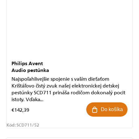
Philips Avent
Audio pestúnka
Najspoľahlivejšie spojenie s vaším dieťaťom
Krištáľovo čistý zvuk našej elektronickej detskej
pestúnky SCD711 prináša rodičom dokonalý pocit
istoty. Vďaka...
€142,39
Do košíka
Kód:
SCD711/52