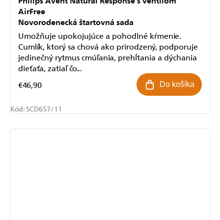
Philips Avent Natural Response s ventilom
AirFree
Novorodenecká štartovná sada
Umožňuje upokojujúce a pohodlné kŕmenie.
Cumlík, ktorý sa chová ako prirodzený, podporuje
jedinečný rytmus cmúľania, prehĺtania a dýchania
dieťaťa, zatiaľ čo...
€46,90
Do košíka
Kód:
SCD657/11