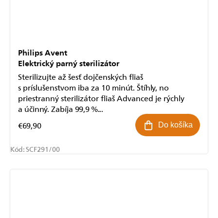
Philips Avent
Elektrický parný sterilizátor
Sterilizujte až šesť dojčenských fliaš
s príslušenstvom iba za 10 minút. Štíhly, no
priestranný sterilizátor fliaš Advanced je rýchly
a účinný. Zabíja 99,9 %...
€69,90
Do košíka
Kód:
SCF291/00