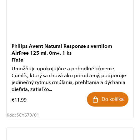
Philips Avent Natural Response s ventilom
AirFree 125 ml, 0m+, 1 ks
Fľaša
Umožňuje upokojujúce a pohodlné kŕmenie.
Cumlík, ktorý sa chová ako prirodzený, podporuje
jedinečný rytmus cmúľania, prehĺtania a dýchania
dieťaťa, zatiaľ čo...
€11,99
Do košíka
Kód:
SCY670/01