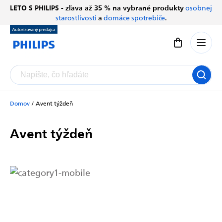
Prejsť
LETO S PHILIPS - zľava až 35 % na vybrané produkty
osobnej
Chatbot Filip
na
starostlivosti
a
domáce spotrebiče
.
Autorizovaný predajce
obsah
Nákupný koší
Domov
/
Avent týždeň
Avent týždeň