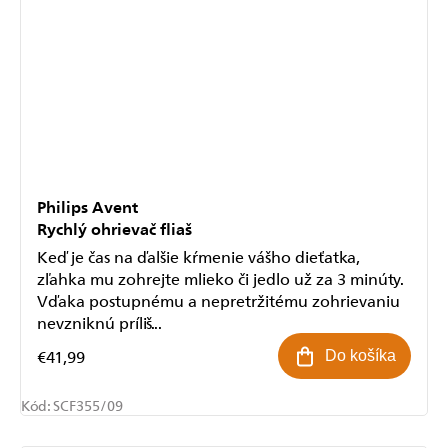
Philips Avent
Rychlý ohrievač fliaš
Keď je čas na ďalšie kŕmenie vášho dieťatka,
zľahka mu zohrejte mlieko či jedlo už za 3 minúty.
Vďaka postupnému a nepretržitému zohrievaniu
nevzniknú príliš...
€41,99
Do košíka
Kód:
SCF355/09