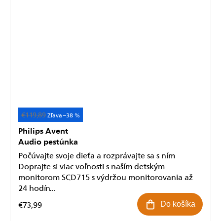
€119,89
Akcia
–38 %
Philips Avent
Audio pestúnka
Počúvajte svoje dieťa a rozprávajte sa s ním
Doprajte si viac voľnosti s naším detským
monitorom SCD715 s výdržou monitorovania až
24 hodín...
€73,99
Do košíka