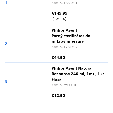
Kód:
SCF885/01
€149,99
(–25 %)
Philips Avent
Parný sterilizátor do
mikrovlnnej rúry
Kód:
SCF281/02
€44,90
Philips Avent Natural
Response 240 ml, 1m+, 1 ks
Fľaša
Kód:
SCY933/01
€12,90