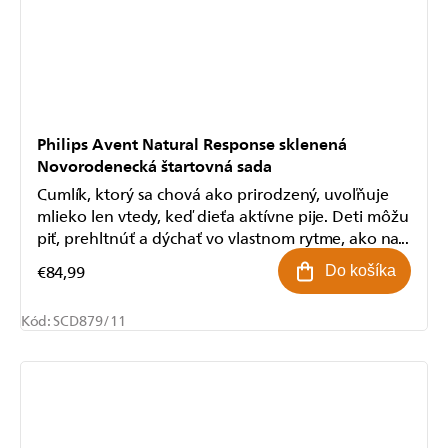
Philips Avent Natural Response sklenená
Novorodenecká štartovná sada
Cumlík, ktorý sa chová ako prirodzený, uvoľňuje
mlieko len vtedy, keď dieťa aktívne pije. Deti môžu
piť, prehltnúť a dýchať vo vlastnom rytme, ako na...
€84,99
Do košíka
Kód:
SCD879/11