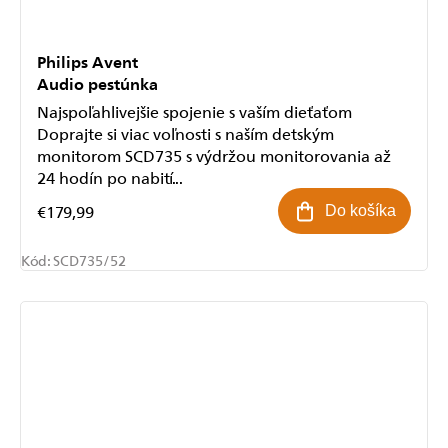
Philips Avent
Audio pestúnka
Najspoľahlivejšie spojenie s vaším dieťaťom
Doprajte si viac voľnosti s naším detským
monitorom SCD735 s výdržou monitorovania až
24 hodín po nabití...
€179,99
Do košíka
Kód:
SCD735/52