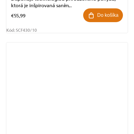
ktorá je inšpirovaná saním...
€55,99
Do košíka
Kód:
SCF430/10