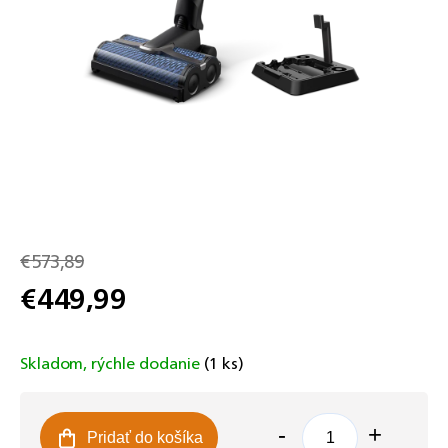
€573,89
€449,99
Jednotková
cena:
Skladom, rýchle dodanie
(1 ks)
Pridať do košíka