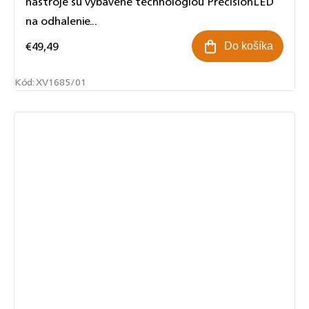
nástroje sú vybavené technológiou PrecisionLED
na odhalenie...
€49,49
Do košíka
Kód:
XV1685/01