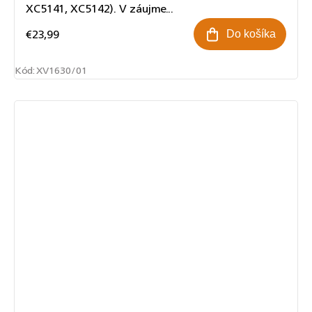
XC5141, XC5142). V záujme...
€23,99
Do košíka
Kód:
XV1630/01