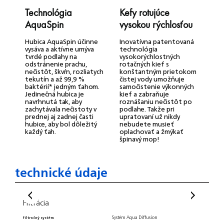
Technológia
Kefy rotujúce
V
AquaSpin
vysokou rýchlosťou
u
Hubica AquaSpin účinne
Inovatívna patentovaná
Z
vysáva a aktívne umýva
technológia
s
tvrdé podlahy na
vysokorýchlostných
s
odstránenie prachu,
rotačných kief s
s
nečistôt, škvŕn, rozliatych
konštantným prietokom
p
tekutín a až 99,9 %
čistej vody umožňuje
č
baktérií* jedným ťahom.
samočistenie výkonných
o
Jedinečná hubica je
kief a zabraňuje
m
navrhnutá tak, aby
roznášaniu nečistôt po
u
zachytávala nečistoty v
podlahe. Takže pri
š
prednej aj zadnej časti
upratovaní už nikdy
hubice, aby bol dôležitý
nebudete musieť
každý ťah.
oplachovať a žmýkať
špinavý mop!
technické údaje
Filtrácia
Využi
Systém Aqua Diffusion
Filtračný systém
Objem n