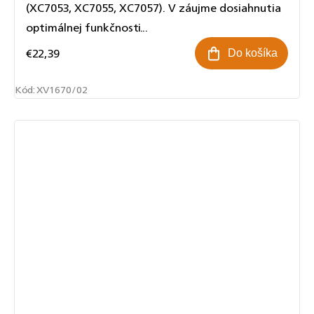
(XC7053, XC7055, XC7057). V záujme dosiahnutia
optimálnej funkčnosti...
€22,39
Do košíka
Kód:
XV1670/02