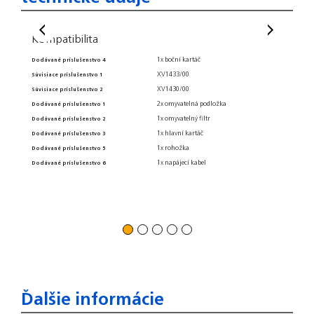
Kompatibilita
Komp
1x boční kartáč
Dodávané príslušenstvo 4
Dodávané
XV1433/00
Súvisiace príslušenstvo 1
Dodávané
XV1430/00
Súvisiace príslušenstvo 2
Zariade
2x omyvatelná podložka
Dodávané príslušenstvo 1
1x omyvatelný filtr
Dodávané príslušenstvo 2
Hmot
1x hlavní kartáč
Dodávané príslušenstvo 3
1x rohožka
Dodávané príslušenstvo 5
Dĺžka r
1x napájecí kabel
Dodávané príslušenstvo 6
Šírka ro
Výška r
Hmotnos
Hmotnos
Ďalšie informácie