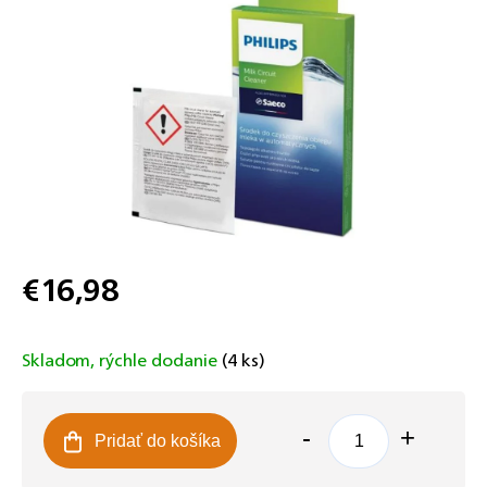
€16,98
Jednotková
cena:
Skladom, rýchle dodanie
(4 ks)
Pridať do košíka