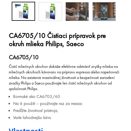
CA6705/10 Čistiaci prípravok pre
okruh mlieka Philips, Saeco
CA6705/10
Čistič mliečnych okruhov dokáže efektívne odstrániť zvyšky mlieka na
mliečnych okruhoch kávovaru na prípravu espressa alebo napeňovači
mlieka. Na zaistenie maximálnej životnosti a bezpečnosti zariadení
značky Philips a Saeco používajte len čistič mliečnych okruhov od
spoločnosti Philips.
Rovnaké ako CA6705/60
Na 6 použití – používajte raz za mesiac
Predĺžte životnosť prístroja,
Varte lahodnejšiu kávu
Vlastnosti