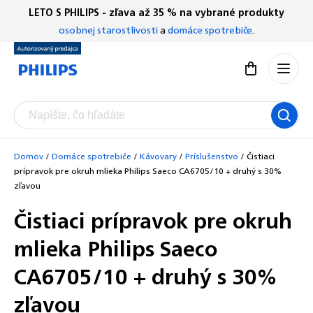
Prejsť
LETO S PHILIPS - zľava až 35 % na vybrané produkty
Chatbot Filip
na
osobnej starostlivosti
a
domáce spotrebiče
.
Autorizovaný predajce
obsah
Nákupný koší
Domov
/
Domáce spotrebiče
/
Kávovary
/
Príslušenstvo
/
Čistiaci
prípravok pre okruh mlieka Philips Saeco CA6705/10 + druhý s 30%
zľavou
Čistiaci prípravok pre okruh
mlieka Philips Saeco
CA6705/10 + druhý s 30%
zľavou