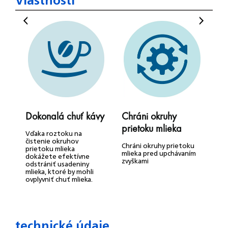
Dokonalá chuť kávy
Chráni okruhy
P
prietoku mlieka
k
Vďaka roztoku na
čistenie okruhov
Chráni okruhy prietoku
P
prietoku mlieka
mlieka pred upchávaním
p
dokážete efektívne
zvyškami
v
odstrániť usadeniny
n
mlieka, ktoré by mohli
ovplyvniť chuť mlieka.
technické údaje