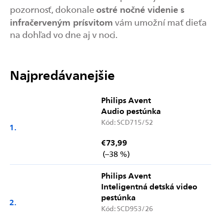
ostré nočné videnie s
pozornosť, dokonale
infračerveným prísvitom
vám umožní mať dieťa
na dohľad vo dne aj v noci.
Najpredávanejšie
Philips Avent
Audio pestúnka
Kód:
SCD715/52
€73,99
(–38 %)
Philips Avent
Inteligentná detská video
pestúnka
Kód:
SCD953/26