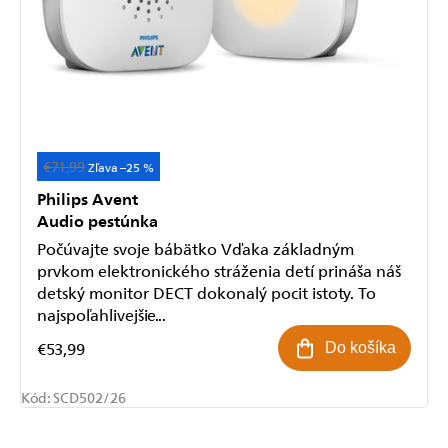
€71,99
Akcia
–25 %
Philips Avent
Audio pestúnka
Počúvajte svoje bábätko Vďaka základným
prvkom elektronického stráženia detí prináša náš
detský monitor DECT dokonalý pocit istoty. To
najspoľahlivejšie...
€53,99
Do košíka
Kód:
SCD502/26