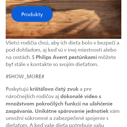
Produkty
Všetci rodičia chcú, aby ich dieťa bolo v bezpečí a
pod dohľadom, aj keď sú v inej miestnosti alebo
Philips Avent pestúnkami
na cestách. S
môžete
byť stále v kontakte so svojím dieťaťom.
#SHOW_MORE#
krištáľovo čistý zvuk
Poskytujú
a pre
dokonalé video s
náročnejších rodičov aj
množstvom pokročilých funkcií na uľahčenie
zaspávania.
Unikátne spárovanie jednotiek
vám
umožní súkromné a zabezpečené spojenie s
dieťaťom. A keď vaše dieťa potrebuje vašu