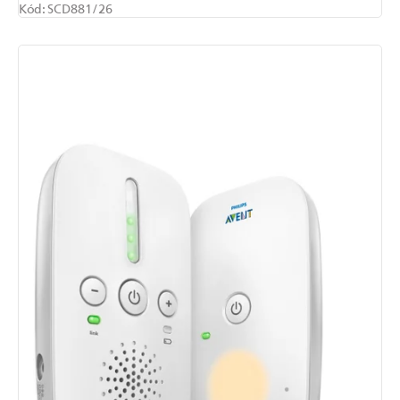
Kód:
SCD881/26