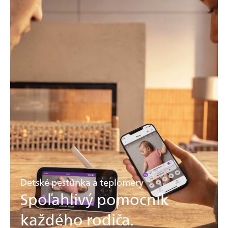
Detské pestúnka a teplomery
Spoľahlivý pomocník
každého rodiča.