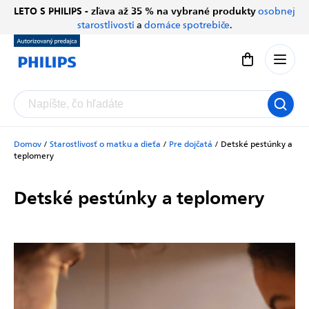
Prejsť
LETO S PHILIPS - zľava až 35 % na vybrané produkty
osobnej
Chatbot Filip
na
starostlivosti
a
domáce spotrebiče
.
Autorizovaný predajce
obsah
Nákupný koší
Domov
/
Starostlivosť o matku a dieťa
/
Pre dojčatá
/
Detské pestúnky a
teplomery
Detské pestúnky a teplomery