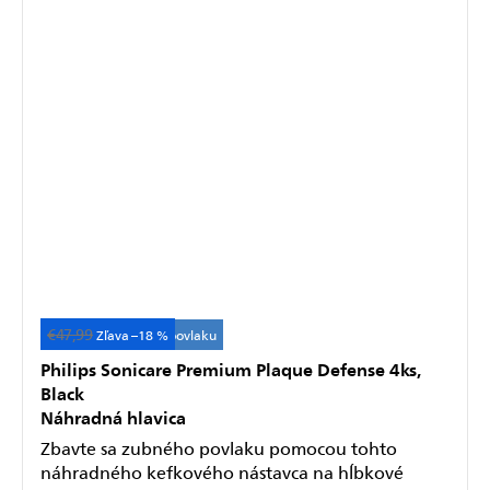
€47,99
Účinné odstránenie povlaku
–18 %
Philips Sonicare Premium Plaque Defense 4ks,
Black
Náhradná hlavica
Zbavte sa zubného povlaku pomocou tohto
náhradného kefkového nástavca na hĺbkové