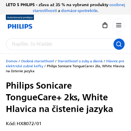
Prejsť
LETO S PHILIPS - zľava až 35 % na vybrané produkty
osobnej
Chatbot Filip
na
starostlivosti
a
domáce spotrebiče
.
Autorizovaný predajce
obsah
Nákupný koší
Domov
/
Osobná starostlivosť
/
Starostlivosť o zuby a ďasná
/
Hlavice pre
elektrické zubné kefky
/
Philips Sonicare TongueCare+ 2ks, White
Hlavica
na čistenie jazyka
Philips Sonicare
TongueCare+ 2ks, White
Hlavica na čistenie jazyka
Kód:
HX8072/01