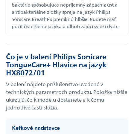
baktérie spôsobujúce nepríjemný zápach z úst a
antibakteriálne zložky spreja na jazyk Philips
Sonicare BreathRx preniknú hlbšie. Budete mať
pocit čistejšieho jazyka a dlhotrvajúci svieži dych.
Čo je v balení Philips Sonicare
TongueCare+ Hlavice na jazyk
HX8072/01
V balení nájdete príslušenstvo uvedené v
technických parametroch produktu. Položky nižšie
ukazujú, čo k modelu dostanete a k čomu
jednotlivé časti slúžia.
Kefkové nadstavce