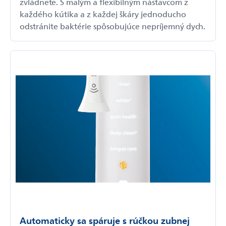
zvládnete. S malým a flexibilným nástavcom z
každého kútika a z každej škáry jednoducho
odstránite baktérie spôsobujúce nepríjemný dych.
Automaticky sa spáruje s rúčkou zubnej