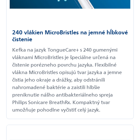
240 vlákien MicroBristles na jemné hĺbkové
čistenie
Kefka na jazyk TongueCare+ s 240 gumenými
vláknami MicroBristles je špeciálne určená na
čistenie porézneho povrchu jazyka. Flexibilné
vlákna MicroBristles opisujú tvar jazyka a jemne
čistia jeho okraje a drážky, aby odstránili
nahromadené baktérie a zaistili hlbšie
preniknutie nášho antibakteriálneho spreja
Philips Sonicare BreathRx. Kompaktný tvar
umožňuje pohodlne vyčistiť celý jazyk.