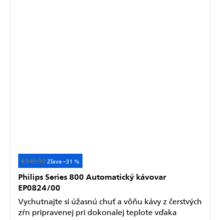
€349,99
Akcia
–31 %
Philips Series 800 Automatický kávovar
EP0824/00
Vychutnajte si úžasnú chuť a vôňu kávy z čerstvých
zŕn pripravenej pri dokonalej teplote vďaka