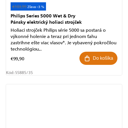
€103,99
+ 3 roky záruka
–3 %
Philips Series 5000 Wet & Dry
Pánsky elektrický holiaci strojček
Holiaci strojček Philips série 5000 sa postará o
výkonné holenie a teraz pri jednom ťahu
zastrihne ešte viac vlasov*. Je vybavený pokročilou
technológiou...
€99,90
Do košíka
Kód:
S5885/35