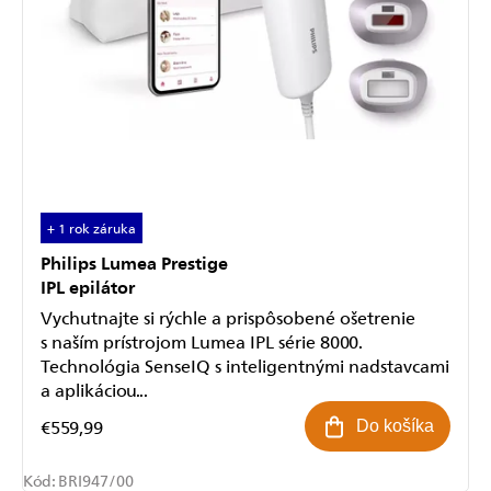
+ 1 rok záruka
Philips Lumea Prestige
IPL epilátor
Vychutnajte si rýchle a prispôsobené ošetrenie
s naším prístrojom Lumea IPL série 8000.
Technológia SenseIQ s inteligentnými nadstavcami
a aplikáciou...
€559,99
Do košíka
Kód:
BRI947/00