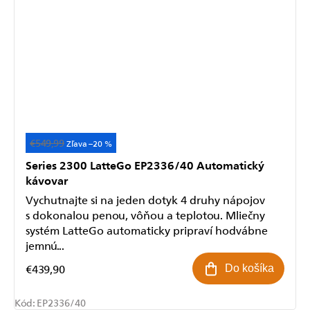
€549,99
Akcia
–20 %
Series 2300 LatteGo EP2336/40 Automatický
kávovar
Vychutnajte si na jeden dotyk 4 druhy nápojov
s dokonalou penou, vôňou a teplotou. Mliečny
systém LatteGo automaticky pripraví hodvábne
jemnú...
€439,90
Do košíka
Kód:
EP2336/40