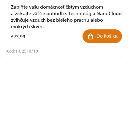
Zaplňte vašu domácnosť čistým vzduchom
a získajte väčšie pohodlie. Technológia NanoCloud
zvlhčuje vzduch bez bieleho prachu alebo
mokrých škvŕn...
€73,99
Do košíka
Kód:
HU2510/10