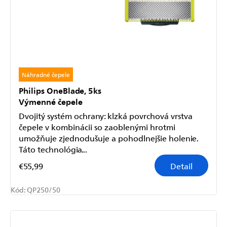
Náhradné čepele
Philips OneBlade, 5ks
Výmenné čepele
Dvojitý systém ochrany: klzká povrchová vrstva
čepele v kombinácii so zaoblenými hrotmi
umožňuje zjednodušuje a pohodlnejšie holenie.
Táto technológia...
€55,99
Detail
Kód:
QP250/50