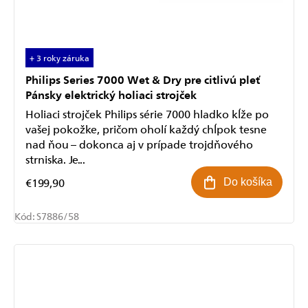
+ 3 roky záruka
Philips Series 7000 Wet & Dry pre citlivú pleť
Pánsky elektrický holiaci strojček
Holiaci strojček Philips série 7000 hladko kĺže po
vašej pokožke, pričom oholí každý chĺpok tesne
nad ňou – dokonca aj v prípade trojdňového
strniska. Je...
€199,90
Do košíka
Kód:
S7886/58