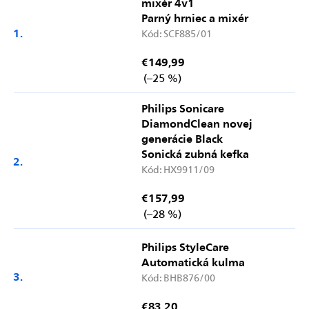
mixér 4v1
Parný hrniec a mixér
Kód:
SCF885/01
€149,99
(–25 %)
Philips Sonicare
DiamondClean novej
generácie Black
Sonická zubná kefka
Kód:
HX9911/09
€157,99
(–28 %)
Philips StyleCare
Automatická kulma
Kód:
BHB876/00
€83,20