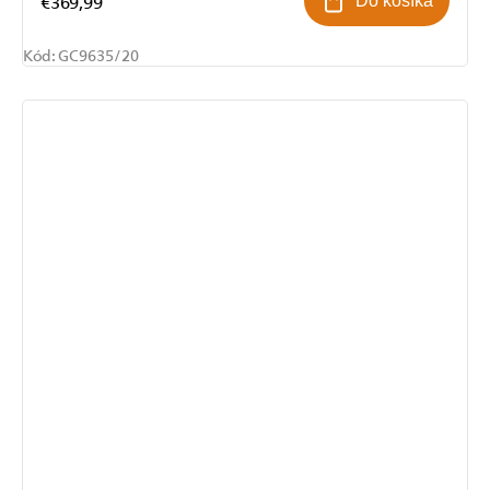
€369,99
Do košíka
Kód:
GC9635/20