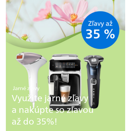
Jarné zľavy
Využite jarné zľavy
a nakúpte so zľavou
až do 35%!