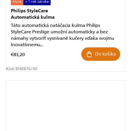
Akcia
+ 1 rok záruka
Philips StyleCare
Automatická kulma
Táto automatická natáčacia kulma Philips
StyleCare Prestige umožní automaticky a bez
námahy vytvoriť vysnívané kučery vďaka svojmu
inovatívnemu...
€83,20
Do košíka
Kód:
BHB876/00