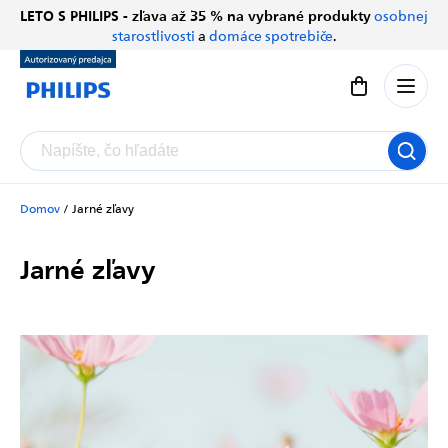
Prejsť
LETO S PHILIPS - zľava až 35 % na vybrané produkty
osobnej
Chatbot Filip
na
starostlivosti
a
domáce spotrebiče
.
Autorizovaný predajce
obsah
Nákupný koší
Domov
/
Jarné zľavy
Jarné zľavy