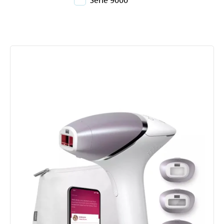
Výpis
produktov