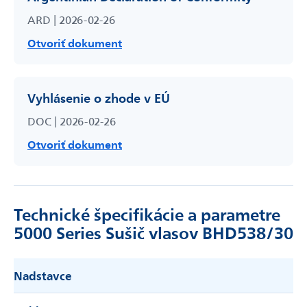
ARD | 2026-02-26
Otvoriť dokument
Odoslať
Vyhlásenie o zhode v EÚ
Powered by chaterimo
DOC | 2026-02-26
Otvoriť dokument
Technické špecifikácie a parametre
5000 Series Sušič vlasov BHD538/30
Nadstavce