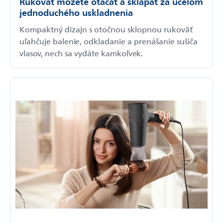
Rukoväť môžete otáčať a sklápať za účelom
jednoduchého uskladnenia
Kompaktný dizajn s otočnou sklopnou rukoväť
uľahčuje balenie, odkladanie a prenášanie sušiča
vlasov, nech sa vydáte kamkoľvek.