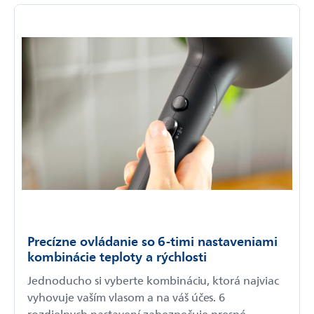
Precízne ovládanie so 6-timi nastaveniami
kombinácie teploty a rýchlosti
Jednoducho si vyberte kombináciu, ktorá najviac
vyhovuje vaším vlasom a na váš účes. 6
rozdielnych nastavení zabezpečuje presné