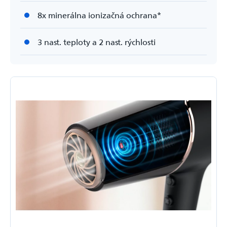
8x minerálna ionizačná ochrana*
3 nast. teploty a 2 nast. rýchlosti