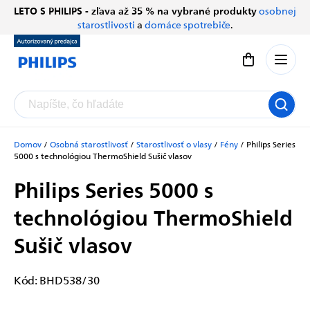
Prejsť
LETO S PHILIPS - zľava až 35 % na vybrané produkty
osobnej
Chatbot Filip
na
starostlivosti
a
domáce spotrebiče
.
Autorizovaný predajce
obsah
Nákupný koší
Domov
/
Osobná starostlivosť
/
Starostlivosť o vlasy
/
Fény
/
Philips Series
5000 s technológiou ThermoShield
Sušič vlasov
Philips Series 5000 s
technológiou ThermoShield
Sušič vlasov
Kód:
BHD538/30