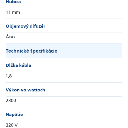
Hubica
11 mm
Objemový difuzér
Áno
Technické špecifikácie
Dĺžka kábla
1,8
Výkon vo wattoch
2300
Napätie
220 V