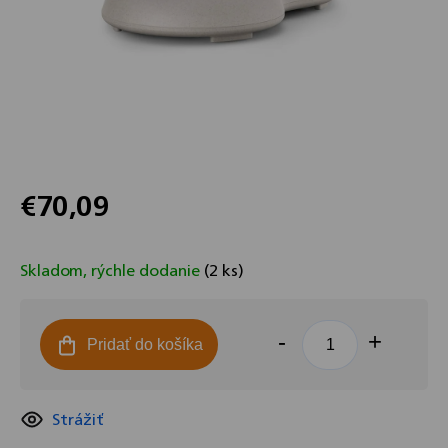
€70,09
Jednotková
cena:
Skladom, rýchle dodanie
(2 ks)
Pridať do košíka
Strážiť