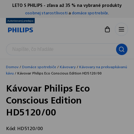
Prejsť
LETO S PHILIPS - zľava až 35 % na vybrané produkty
Chatbot Filip
na
osobnej starostlivosti
a
domáce spotrebiče
.
Autorizovaný predajce
obsah
Nákupný koší
Domov
/
Domáce spotrebiče
/
Kávovary
/
Kávovary na prekvapkávanú
kávu
/
Kávovar Philips Eco Conscious Edition HD5120/00
Kávovar Philips Eco
Conscious Edition
HD5120/00
Kód:
HD5120/00