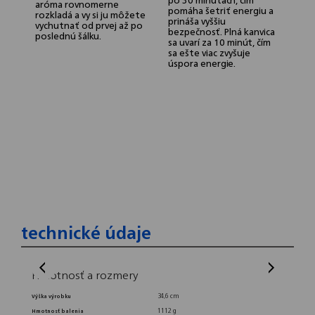
po 30 minútach, čím
aróma rovnomerne
z
pomáha šetriť energiu a
rozkladá a vy si ju môžete
a
prináša vyššiu
vychutnať od prvej až po
z
bezpečnosť. Plná kanvica
poslednú šálku.
p
sa uvarí za 10 minút, čím
m
sa ešte viac zvyšuje
p
úspora energie.
n
n
technické údaje
Hmotnosť a rozmery
Kraj
34,6 cm
Výška výrobku
Vyroben
Bezp
1112 g
Hmotnosť balenia