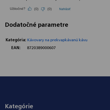
Dodatočné parametre
Kategória
:
Kávovary na prekvapkávanú kávu
EAN
:
8720389000607
Zápätie
Kategórie