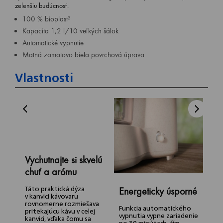
zelenšiu budúcnosť.
100 % bioplast²
Kapacita 1,2 l/10 veľkých šálok
Automatické vypnutie
Matná zamatovo biela povrchová úprava
Vlastnosti
Vychutnajte si skvelú
chuť a arómu
Táto praktická dýza
Energeticky úsporné
R
v kanvici kávovaru
o
rovnomerne rozmiešava
Funkcia automatického
pritekajúcu kávu v celej
vypnutia vypne zariadenie
kanvici, vďaka čomu sa
T