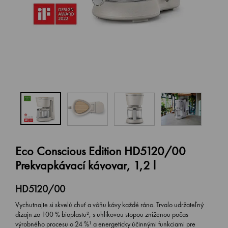
Eco Conscious Edition HD5120/00
Prekvapkávací kávovar, 1,2 l
HD5120/00
Vychutnajte si skvelú chuť a vôňu kávy každé ráno. Trvalo udržateľný
dizajn zo 100 % bioplastu², s uhlíkovou stopou zníženou počas
výrobného procesu o 24 %¹ a energeticky účinnými funkciami pre