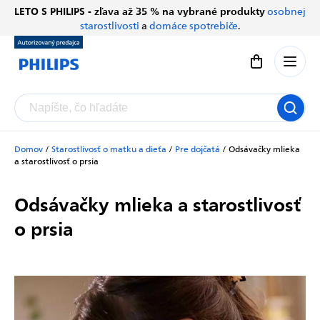
Prejsť
LETO S PHILIPS - zľava až 35 % na vybrané produkty
osobnej
Chatbot Filip
na
starostlivosti
a
domáce spotrebiče
.
Autorizovaný predajce
obsah
Nákupný koší
Domov
/
Starostlivosť o matku a dieťa
/
Pre dojčatá
/
Odsávačky mlieka
a starostlivosť o prsia
Odsávačky mlieka a starostlivosť
o prsia