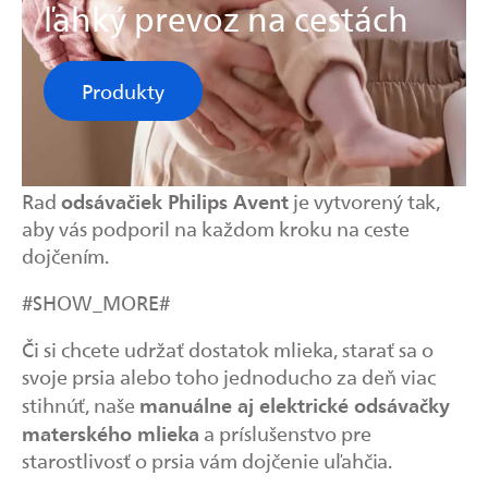
ľahký prevoz na cestách
Produkty
odsávačiek Philips Avent
Rad
je vytvorený tak,
aby vás podporil na každom kroku na ceste
dojčením.
#SHOW_MORE#
Či si chcete udržať dostatok mlieka, starať sa o
svoje prsia alebo toho jednoducho za deň viac
manuálne aj elektrické odsávačky
stihnúť, naše
materského mlieka
a príslušenstvo pre
starostlivosť o prsia vám dojčenie uľahčia.