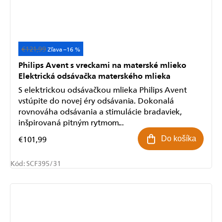
€121,99
–16 %
Philips Avent s vreckami na materské mlieko
Elektrická odsávačka materského mlieka
S elektrickou odsávačkou mlieka Philips Avent
vstúpite do novej éry odsávania. Dokonalá
rovnováha odsávania a stimulácie bradaviek,
inšpirovaná pitným rytmom...
€101,99
Do košíka
Kód:
SCF395/31