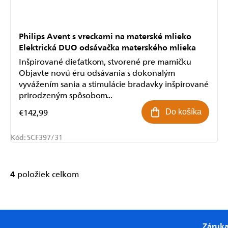
Philips Avent s vreckami na materské mlieko
Elektrická DUO odsávačka materského mlieka
Inšpirované dieťatkom, stvorené pre mamičku
Objavte novú éru odsávania s dokonalým
vyvážením sania a stimulácie bradavky inšpirované
prirodzeným spôsobom...
€142,99
Do košíka
Kód:
SCF397/31
Odoslať
4
položiek celkom
Ovládacie
Powered by chaterimo
prvky
výpisu
Záruk