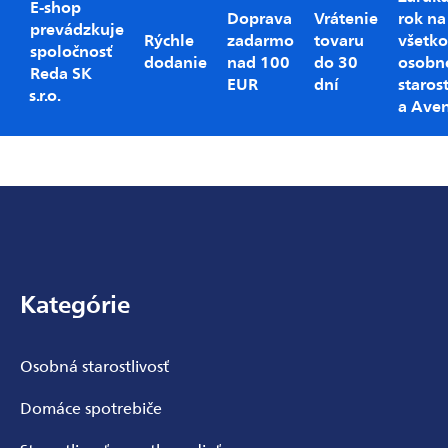
E-shop
Doprava
Vrátenie
rok na
prevádzkuje
Rýchle
zadarmo
tovaru
všetko
spoločnosť
dodanie
nad 100
do 30
osobn
Reda SK
EUR
dní
starost
s.r.o.
a Ave
Zápätie
Kategórie
Osobná starostlivosť
Domáce spotrebiče