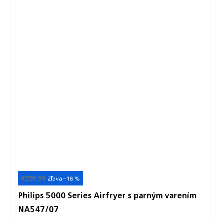
€259,99
Akcia
Novinka
–18 %
Philips 5000 Series Airfryer s parným varením
NA547/07