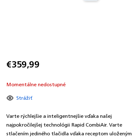
€359,99
Jednotková
cena:
Momentálne nedostupné
Strážiť
Varte rýchlejšie a inteligentnejšie vďaka našej
najpokročilejšej technológii Rapid CombiAir. Varte
stlačením jediného tlačidla vďaka receptom uloženým