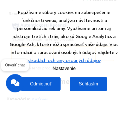
Používame súbory cookies na zabezpečenie
funkčnosti webu, analýzu návštevnosti a
personalizáciu reklamy. Využívame pritom aj
nástroje tretích strán, ako sú Google Analytics a
Google Ads, ktoré môžu spracúvať vaše údaje. Viac
informácií o spracovaní osobných údajov nájdete v
zásadách ochrany osobných údajov
.
Otvoriť chat
Nastavenie
Dodatočné parametre
Odmietnuť
Súhlasím
Kategória
:
Airfryer
EAN
:
8720389036033