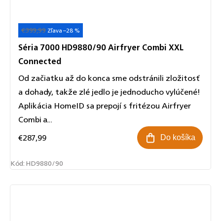
€399,99
Akcia
–28 %
Séria 7000 HD9880/90 Airfryer Combi XXL
Connected
Od začiatku až do konca sme odstránili zložitosť
a dohady, takže zlé jedlo je jednoducho vylúčené!
Aplikácia HomeID sa prepojí s fritézou Airfryer
Combi a...
€287,99
Do košíka
Kód:
HD9880/90