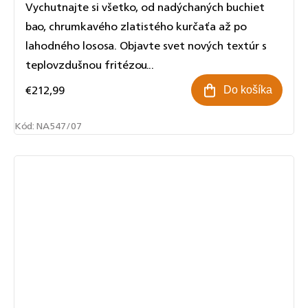
Vychutnajte si všetko, od nadýchaných buchiet
bao, chrumkavého zlatistého kurčaťa až po
lahodného lososa. Objavte svet nových textúr s
teplovzdušnou fritézou...
€212,99
Do košíka
Kód:
NA547/07
Odoslať
Powered by chaterimo