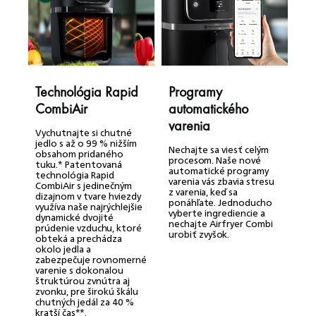
Technológia Rapid
Programy
S
CombiAir
automatického
p
varenia
2
Vychutnajte si chutné
jedlo s až o 99 % nižším
Nechajte sa viesť celým
S
obsahom pridaného
procesom. Naše nové
p
tuku.* Patentovaná
automatické programy
h
technológia Rapid
varenia vás zbavia stresu
p
CombiAir s jedinečným
z varenia, keď sa
n
dizajnom v tvare hviezdy
ponáhľate. Jednoducho
V
využíva naše najrýchlejšie
vyberte ingrediencie a
z
dynamické dvojité
nechajte Airfryer Combi
p
prúdenie vzduchu, ktoré
urobiť zvyšok.
k
obteká a prechádza
p
okolo jedla a
zabezpečuje rovnomerné
varenie s dokonalou
štruktúrou zvnútra aj
zvonku, pre širokú škálu
chutných jedál za 40 %
kratší čas**.