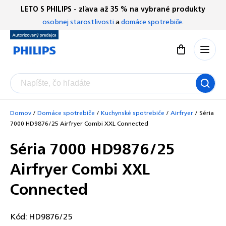
Prejsť
LETO S PHILIPS - zľava až 35 % na vybrané produkty
Chatbot Filip
na
osobnej starostlivosti
a
domáce spotrebiče
.
Autorizovaný predajce
obsah
Nákupný koší
Domov
/
Domáce spotrebiče
/
Kuchynské spotrebiče
/
Airfryer
/
Séria
7000 HD9876/25 Airfryer Combi XXL Connected
Séria 7000 HD9876/25
Airfryer Combi XXL
Connected
Kód:
HD9876/25