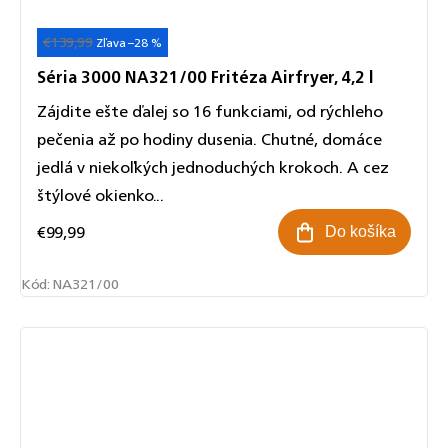
€139,99
Akcia
–28 %
Séria 3000 NA321/00 Fritéza Airfryer, 4,2 l
Zájdite ešte ďalej so 16 funkciami, od rýchleho
pečenia až po hodiny dusenia. Chutné, domáce
jedlá v niekoľkých jednoduchých krokoch. A cez
štýlové okienko...
€99,99
Do košíka
Kód:
NA321/00