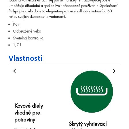
Odolná kanvica z ušľachtilej potravinárskej nehrdzavejúcej ocele
umožňuje dlhodobé a spoľahlivé každodenné používanie. Spoločnosť
Philips pretavila do tejto elegantnej kanvice s dlhou životnosťou 60
rokov svojich skúseností a vedomostí.
Kov
Odpružené veko
Svetelná kontrolka
1,7 l
Vlastnosti
Kovové diely
vhodné pre
potraviny
Skrytý vyhrievací
V