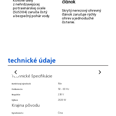
Kovové diely
článok
b
z nehrdzavejúcej
s
potravinárskej ocele
Skrytý nerezový ohrevný
(SUS304) zaručia čistý
článok zaručuje rýchly
a bezpečný pohár vody.
V
ohrev a jednoduché
b
čistenie.
c
n
a
d
technické údaje
Technické špecifikácie
Hmot
Nie
Batériový výrobok
Šírka ba
50 – 60 Hz
Frekvencia
Dĺžka b
230 V
Napätie
Hmotnos
2020 W
Výkon
Výška vý
Krajina pôvodu
Dĺžka v
Všeo
Čína
Vyrobené v