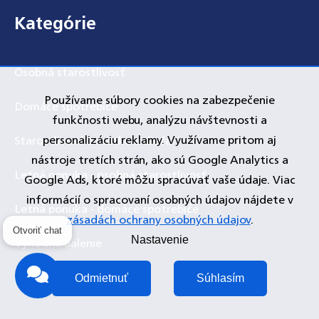
Zápätie
Kategórie
Osobná starostlivosť
Používame súbory cookies na zabezpečenie
Domáce spotrebiče
funkčnosti webu, analýzu návštevnosti a
personalizáciu reklamy. Využívame pritom aj
Starostlivosť o matku a dieťa
nástroje tretích strán, ako sú Google Analytics a
Letná ponuka - osobná starostlivosť
Google Ads, ktoré môžu spracúvať vaše údaje. Viac
informácií o spracovaní osobných údajov nájdete v
Letná ponuka - domáce spotrebiče
zásadách ochrany osobných údajov
.
Otvoriť chat
Výhodné balenie
Nastavenie
Akcia
Odmietnuť
Súhlasím