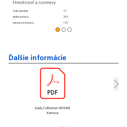
Hmotnosť a rozmery
Protišmy
Záruka
23
Šírka výrobku
Funkcia
24,4
Výška balenia
1,41
Hmotnosť balenia
Ďalšie informácie
Daily Collection HD9350
Kanvica