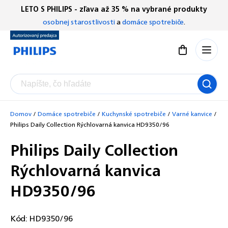
Prejsť
LETO S PHILIPS - zľava až 35 % na vybrané produkty
Chatbot Filip
na
osobnej starostlivosti
a
domáce spotrebiče
.
Autorizovaný predajce
obsah
Nákupný koší
Domov
/
Domáce spotrebiče
/
Kuchynské spotrebiče
/
Varné kanvice
/
Philips Daily Collection Rýchlovarná kanvica HD9350/96
Philips Daily Collection
Rýchlovarná kanvica
HD9350/96
Kód:
HD9350/96