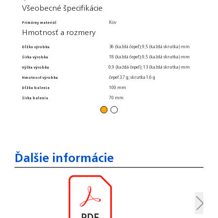
Všeobecné špecifikácie
Hmotnos
Tech
Kov
Primárny materiál
Hmotnosť a rozmery
Počet v 
Živo
36 (každá čepeľ); 9,5 (každá skrutka) mm
Dĺžka výrobku
18 (každá čepeľ); 9,5 (každá skrutka) mm
Šírka výrobku
Puzdro
0,9 (každá čepeľ); 13 (každá skrutka) mm
Výška výrobku
Manuál 
čepeľ 3,7 g; skrutka 1,6 g
Hmotnosť výrobku
100 mm
Dĺžka balenia
70 mm
Šírka balenia
Ďalšie informácie