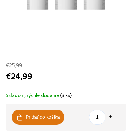
€25,99
€24,99
Jednotková
cena:
Skladom, rýchle dodanie
(3 ks)
Pridať do košíka