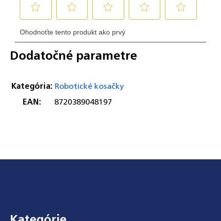
Dodatočné parametre
Kategória
:
Robotické kosačky
EAN
:
8720389048197
Zápätie
Kategórie