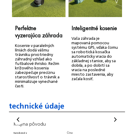
Perfektne
Inteligentné kosenie
R
vyzerajúca záhrada
o
Vaša záhrada je
mapovaná pomocou
Kosenie v paralelných
K
systému GPS, vďaka čomu
líniách dodá vášmu
l
sa robotická kosačka
trávniku prvotriedny
a
automaticky vracia do
záhradný vzhľad ako
p
základnej stanice, aby sa
futbalové ihrisko. Režim
n
dobila, a po dobití sa
krížového kosenia
m
vracia na posledné
zabezpečuje precíznu
d
miesto zastavenia, aby
starostlivosť o trávnik a
r
začala kosiť.
minimalizuje vynechané
c
časti.
č
technické údaje
Krajina pôvodu
Hmot
Čína
Vyrobené v
Výška ba