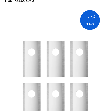
Kód:
RSL0030/01
–3 %