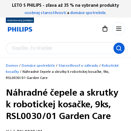
Prejsť
LETO S PHILIPS - zľava až 35 % na vybrané produkty
Chatbot Filip
na
osobnej starostlivosti
a
domáce spotrebiče
.
Autorizovaný predajce
obsah
Nákupný koší
Domov
/
Domáce spotrebiče
/
Starostlivosť o záhradu
/
Robotické
kosačky
/
Náhradné čepele a skrutky k robotickej kosačke, 9ks,
RSL0030/01 Garden Care
Náhradné čepele a skrutky
k robotickej kosačke, 9ks,
RSL0030/01 Garden Care