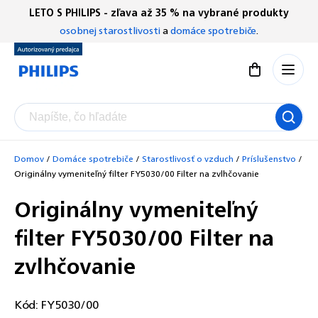
Prejsť
LETO S PHILIPS - zľava až 35 % na vybrané produkty
Chatbot Filip
na
osobnej starostlivosti
a
domáce spotrebiče
.
Autorizovaný predajce
obsah
Nákupný koší
Domov
/
Domáce spotrebiče
/
Starostlivosť o vzduch
/
Príslušenstvo
/
Originálny vymeniteľný filter FY5030/00 Filter na zvlhčovanie
Originálny vymeniteľný
filter FY5030/00 Filter na
zvlhčovanie
Kód:
FY5030/00