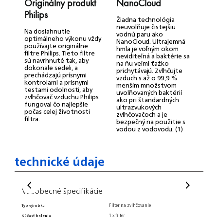
Originálny produkt
NanoCloud
Ž
Philips
Žiadna technológia
T
neuvoľňuje čistejšiu
p
Na dosiahnutie
vodnú paru ako
a
optimálneho výkonu vždy
NanoCloud. Ultrajemná
f
používajte originálne
hmla je voľným okom
filtre Philips. Tieto filtre
neviditeľná a baktérie sa
sú navrhnuté tak, aby
na ňu veľmi ťažko
dokonale sedeli, a
prichytávajú. Zvlhčujte
prechádzajú prísnymi
vzduch s až o 99,9 %
kontrolami a prísnymi
menším množstvom
testami odolnosti, aby
uvoľňovaných baktérií
zvlhčovač vzduchu Philips
ako pri štandardných
fungoval čo najlepšie
ultrazvukových
počas celej životnosti
zvlhčovačoch a je
filtra.
bezpečný na použitie s
vodou z vodovodu. (1)
technické údaje
Všeobecné špecifikácie
Hmot
Filter na zvlhčovanie
Typ výrobku
Šírka ba
1 x filter
Súčasť balenia
Výška ba