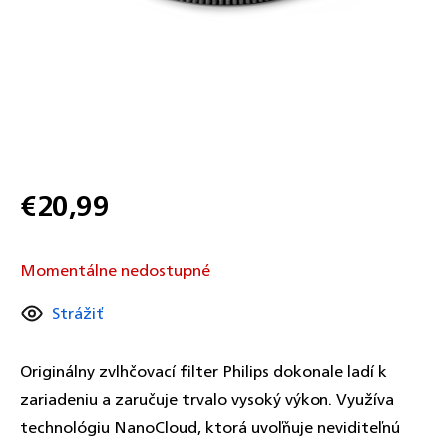
€20,99
Jednotková
cena:
Momentálne nedostupné
Strážiť
Originálny zvlhčovací filter Philips dokonale ladí k
zariadeniu a zaručuje trvalo vysoký výkon. Využíva
technológiu NanoCloud, ktorá uvoľňuje neviditeľnú