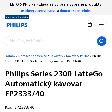
Prejsť
LETO S PHILIPS - zľava až 35 % na vybrané produkty
Chatbot Filip
na
osobnej starostlivosti
a
domáce spotrebiče
.
Autorizovaný predajce
obsah
Nákupný koší
Domov
/
Domáce spotrebiče
/
Kávovary
/
Kávovary Philips
/
Philips
Series 2300 LatteGo Automatický kávovar EP2333/40
Philips Series 2300 LatteGo
Automatický kávovar
EP2333/40
Kód:
EP2333/40