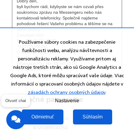
Používame súbory cookies na zabezpečenie
funkčnosti webu, analýzu návštevnosti a
personalizáciu reklamy. Využívame pritom aj
nástroje tretích strán, ako sú Google Analytics a
Google Ads, ktoré môžu spracúvať vaše údaje. Viac
informácií o spracovaní osobných údajov nájdete v
zásadách ochrany osobných údajov
.
Dodatočné parametre
Otvoriť chat
Nastavenie
Kategória
:
Kávovary Philips
Odmietnuť
Súhlasím
EAN
:
8720389030352