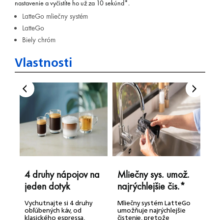
nastavenie a vyčistíte ho už za 10 sekúnd*.
LatteGo mliečny systém
LatteGo
Biely chróm
Odoslať
Vlastnosti
Powered by chaterimo
4 druhy nápojov na
Mliečny sys. umož.
F
jeden dotyk
najrýchlejšie čis.*
V
a
Vychutnajte si 4 druhy
Mliečny systém LatteGo
u
obľúbených káv, od
umožňuje najrýchlejšie
p
klasického espressa,
čistenie, pretože