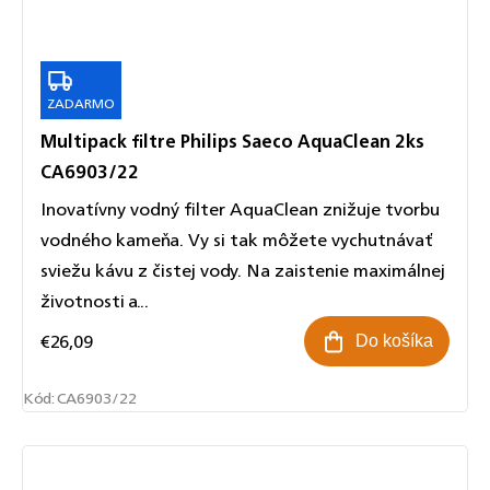
ZADARMO
ZADARMO
Multipack filtre Philips Saeco AquaClean 2ks
CA6903/22
Inovatívny vodný filter AquaClean znižuje tvorbu
vodného kameňa. Vy si tak môžete vychutnávať
sviežu kávu z čistej vody. Na zaistenie maximálnej
životnosti a...
€26,09
Do košíka
Kód:
CA6903/22