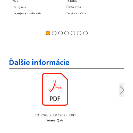
15 barov
Tlak
Penenie
Čerstvé zrná
Zdroj kávy
Dotyk na tlačidlo
Zapojenie používateľa
Ďalšie informácie
CO_2026_2300 Series_3300
Series_QSG