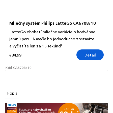
Mliečny systém Philips LatteGo CA6708/10
LatteGo obohatí mliečne variácie o hodvábne
jemnú penu. Navyše ho jednoducho zostavíte
a vyčistíte len za 15 sekúnd*.
€34,99
Detail
Kód:
CA6708/10
Popis