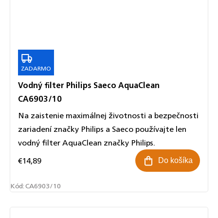
ZADARMO
ZADARMO
Vodný filter Philips Saeco AquaClean
CA6903/10
Na zaistenie maximálnej životnosti a bezpečnosti
zariadení značky Philips a Saeco používajte len
vodný filter AquaClean značky Philips.
€14,89
Do košíka
Kód:
CA6903/10