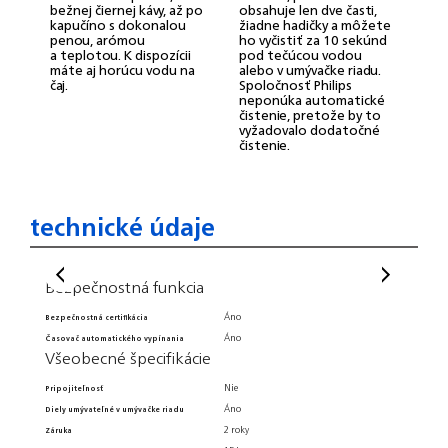
š
bežnej čiernej kávy, až po
obsahuje len dve časti,
s
kapučíno s dokonalou
žiadne hadičky a môžete
v
penou, arómou
ho vyčistiť za 10 sekúnd
p
a teplotou. K dispozícii
pod tečúcou vodou
v
máte aj horúcu vodu na
alebo v umývačke riadu.
a
čaj.
Spoločnosť Philips
neponúka automatické
čistenie, pretože by to
vyžadovalo dodatočné
čistenie.
technické údaje
Bezpečnostná funkcia
Všeo
Áno
Bezpečnostná certifikácia
Typ výro
Áno
Časovač automatického vypínania
Nápoje
Všeobecné špecifikácie
Predpro
Počet po
Nie
Pripojiteľnosť
Vstavaný
Áno
Diely umývateľné v umývačke riadu
Nastave
2 roky
Záruka
Kapacit