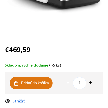
€469,59
Jednotková
cena:
Skladom, rýchle dodanie
(>5 ks)
Pridať do košíka
Strážiť