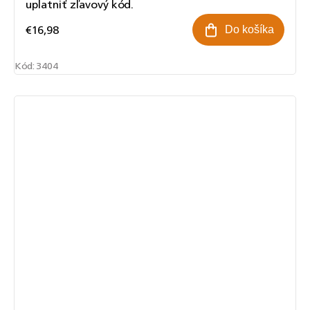
uplatniť zľavový kód.
€16,98
Do košíka
Kód:
3404