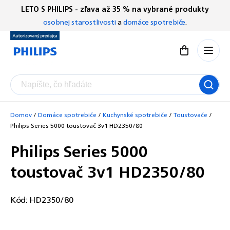
Prejsť
LETO S PHILIPS - zľava až 35 % na vybrané produkty
Chatbot Filip
na
osobnej starostlivosti
a
domáce spotrebiče
.
Autorizovaný predajce
obsah
Nákupný koší
Domov
/
Domáce spotrebiče
/
Kuchynské spotrebiče
/
Toustovače
/
Philips Series 5000 toustovač 3v1 HD2350/80
Philips Series 5000
toustovač 3v1 HD2350/80
Kód:
HD2350/80