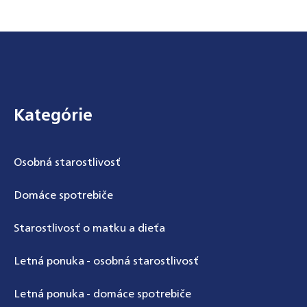
Odoslať
Powered by chaterimo
Zápätie
Kategórie
Osobná starostlivosť
Domáce spotrebiče
Starostlivosť o matku a dieťa
Letná ponuka - osobná starostlivosť
Letná ponuka - domáce spotrebiče