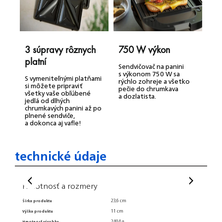
3 súpravy rôznych
750 W výkon
O
platní
n
Sendvičovač na panini
s výkonom 750 W sa
S vymeniteľnými platňami
U
rýchlo zohreje a všetko
si môžete pripraviť
d
pečie do chrumkava
všetky vaše obľúbené
j
a dozlatista.
jedlá od dlhých
ľ
chrumkavých panini až po
o
plnené sendviče,
a dokonca aj vafle!
technické údaje
Hmotnosť a rozmery
Všeo
23,6 cm
Šírka produktu
Vymenit
11 cm
Výška produktu
Umývateľ
2404 g
Hmotnosť výrobku
Záruka