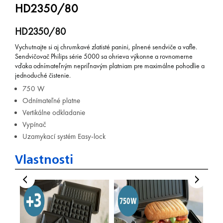
HD2350/80
HD2350/80
Vychutnajte si aj chrumkavé zlatisté panini, plnené sendviče a vafle.
Sendvičovač Philips série 5000 sa ohrieva výkonne a rovnomerne
vďaka odnímateľným nepriľnavým platniam pre maximálne pohodlie a
jednoduché čistenie.
750 W
Odnímateľné platne
Vertikálne odkladanie
Vypínač
Uzamykací systém Easy-lock
Vlastnosti