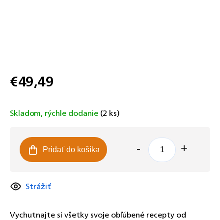
€49,49
Jednotková
cena:
Skladom, rýchle dodanie
(2 ks)
Pridať do košíka
Strážiť
Vychutnajte si všetky svoje obľúbené recepty od