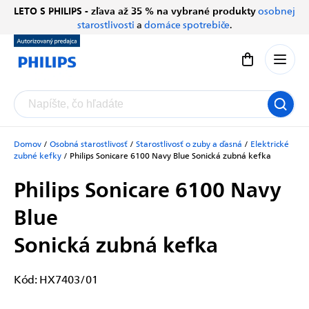
Prejsť
LETO S PHILIPS - zľava až 35 % na vybrané produkty
osobnej
Chatbot Filip
na
starostlivosti
a
domáce spotrebiče
.
Autorizovaný predajce
obsah
Nákupný koší
Domov
/
Osobná starostlivosť
/
Starostlivosť o zuby a ďasná
/
Elektrické
zubné kefky
/
Philips Sonicare 6100 Navy Blue
Sonická zubná kefka
Philips Sonicare 6100 Navy
Blue
Sonická zubná kefka
Kód:
HX7403/01