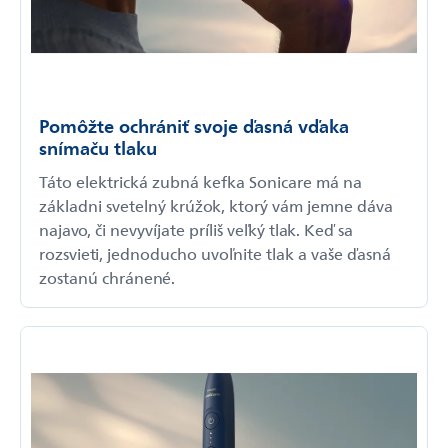
Pomôžte ochrániť svoje ďasná vďaka
snímaču tlaku
Táto elektrická zubná kefka Sonicare má na
základni svetelný krúžok, ktorý vám jemne dáva
najavo, či nevyvíjate príliš veľký tlak. Keď sa
rozsvieti, jednoducho uvoľnite tlak a vaše ďasná
zostanú chránené.