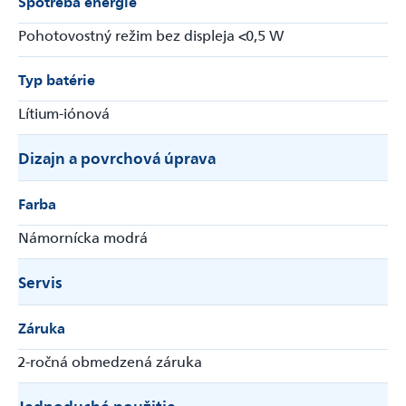
Spotreba energie
Pohotovostný režim bez displeja <0,5 W
Typ batérie
Lítium-iónová
Dizajn a povrchová úprava
Farba
Námornícka modrá
Servis
Záruka
2-ročná obmedzená záruka
Jednoduché použitie