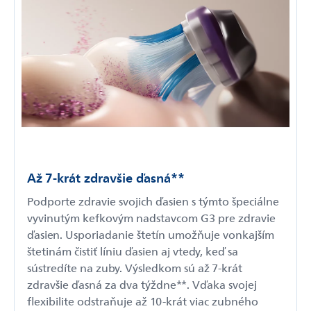
Až 7-krát zdravšie ďasná**
Podporte zdravie svojich ďasien s týmto špeciálne
vyvinutým kefkovým nadstavcom G3 pre zdravie
ďasien. Usporiadanie štetín umožňuje vonkajším
štetinám čistiť líniu ďasien aj vtedy, keď sa
sústredíte na zuby. Výsledkom sú až 7-krát
zdravšie ďasná za dva týždne**. Vďaka svojej
flexibilite odstraňuje až 10-krát viac zubného