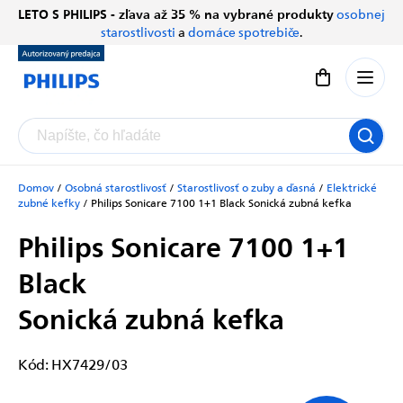
Prejsť
LETO S PHILIPS - zľava až 35 % na vybrané produkty
osobnej
Chatbot Filip
na
starostlivosti
a
domáce spotrebiče
.
Autorizovaný predajce
obsah
Nákupný koší
Domov
/
Osobná starostlivosť
/
Starostlivosť o zuby a ďasná
/
Elektrické
zubné kefky
/
Philips Sonicare 7100 1+1 Black
Sonická zubná kefka
Philips Sonicare 7100 1+1
Black
Sonická zubná kefka
Kód:
HX7429/03