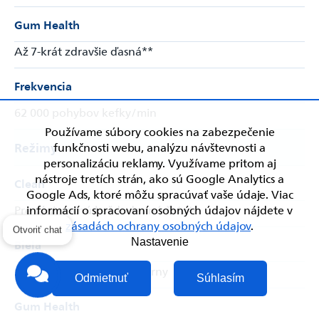
Gum Health
Až 7-krát zdravšie ďasná**
Frekvencia
62 000 pohybov kefky/min
Používame súbory cookies na zabezpečenie
funkčnosti webu, analýzu návštevnosti a
Režimy
personalizáciu reklamy. Využívame pritom aj
nástroje tretích strán, ako sú Google Analytics a
Clean
Google Ads, ktoré môžu spracúvať vaše údaje. Viac
informácií o spracovaní osobných údajov nájdete v
Pre výnimočnú každodennú čistotu
zásadách ochrany osobných údajov
.
Otvoriť chat
Nastavenie
Biela
Odstraňuje povrchové škvrny
Odmietnuť
Súhlasím
Gum Health