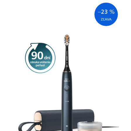
–23 %