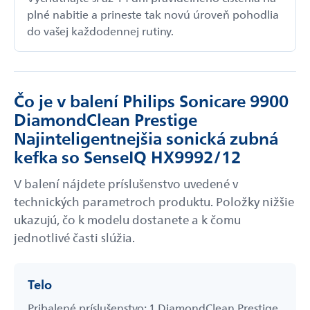
plné nabitie a prineste tak novú úroveň pohodlia
do vašej každodennej rutiny.
Odoslať
Čo je v balení Philips Sonicare 9900
Powered by chaterimo
DiamondClean Prestige
Najinteligentnejšia sonická zubná
kefka so SenseIQ HX9992/12
V balení nájdete príslušenstvo uvedené v
technických parametroch produktu. Položky nižšie
ukazujú, čo k modelu dostanete a k čomu
jednotlivé časti slúžia.
Telo
Pribalené príslušenstvo: 1 DiamondClean Prestige