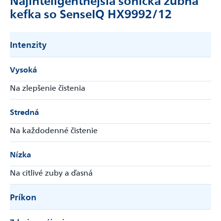
Najinteligentnejšia sonická zubná
kefka so SenseIQ HX9992/12
Intenzity
Vysoká
Na zlepšenie čistenia
Stredná
Na každodenné čistenie
Nízka
Na citlivé zuby a ďasná
Príkon