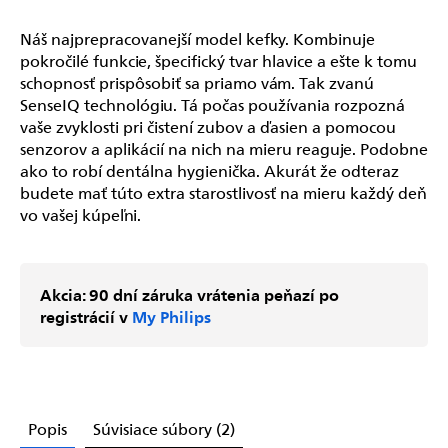
Náš najprepracovanejší model kefky. Kombinuje
pokročilé funkcie, špecifický tvar hlavice a ešte k tomu
schopnosť prispôsobiť sa priamo vám. Tak zvanú
SenseIQ technológiu. Tá počas používania rozpozná
vaše zvyklosti pri čistení zubov a ďasien a pomocou
senzorov a aplikácií na nich na mieru reaguje. Podobne
ako to robí dentálna hygienička. Akurát že odteraz
budete mať túto extra starostlivosť na mieru každý deň
vo vašej kúpeľni.
Akcia: 90 dní záruka vrátenia peňazí po
registrácií v
My Philips
Popis
Súvisiace súbory (2)