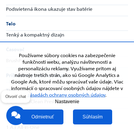
Podsvietená ikona ukazuje stav batérie
Telo
Tenký a kompaktný dizajn
Časovač
Používame súbory cookies na zabezpečenie
BrushPacer a SmartTimer
funkčnosti webu, analýzu návštevnosti a
personalizáciu reklamy. Využívame pritom aj
nástroje tretích strán, ako sú Google Analytics a
Pribalené príslušenstvo
Google Ads, ktoré môžu spracúvať vaše údaje. Viac
informácií o spracovaní osobných údajov nájdete v
Telo
zásadách ochrany osobných údajov
.
1 DiamondClean Prestige 9900
Otvoriť chat
Nastavenie
Kefkové nadstavce
Odmietnuť
Súhlasím
1 A3 All-in-One