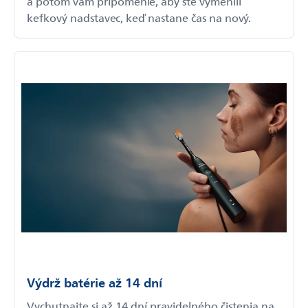
a potom vám pripomenie, aby ste vymenili
kefkový nadstavec, keď nastane čas na nový.
Výdrž batérie až 14 dní
Vychutnajte si až 14 dní pravidelného čistenia na