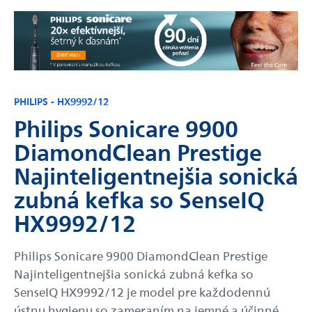
PHILIPS - HX9992/12
Philips Sonicare 9900
DiamondClean Prestige
Najinteligentnejšia sonická
zubná kefka so SenseIQ
HX9992/12
Philips Sonicare 9900 DiamondClean Prestige
Najinteligentnejšia sonická zubná kefka so
SenseIQ HX9992/12 je model pre každodennú
ústnu hygienu so zameraním na jemné a účinné