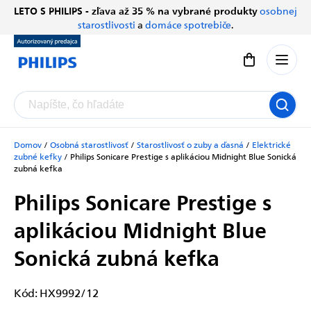
Prejsť
LETO S PHILIPS - zľava až 35 % na vybrané produkty
osobnej
Chatbot Filip
na
starostlivosti
a
domáce spotrebiče
.
Autorizovaný predajce
obsah
Nákupný koší
Domov
/
Osobná starostlivosť
/
Starostlivosť o zuby a ďasná
/
Elektrické
zubné kefky
/
Philips Sonicare Prestige s aplikáciou Midnight Blue
Sonická
zubná kefka
Philips Sonicare Prestige s
aplikáciou Midnight Blue
Sonická zubná kefka
Kód:
HX9992/12