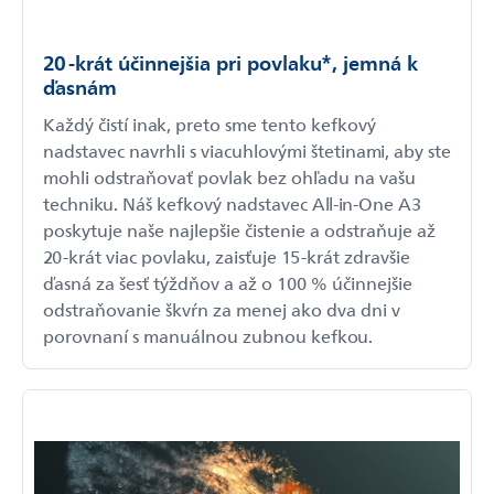
20-krát účinnejšia pri povlaku*, jemná k
ďasnám
Každý čistí inak, preto sme tento kefkový
nadstavec navrhli s viacuhlovými štetinami, aby ste
mohli odstraňovať povlak bez ohľadu na vašu
techniku. Náš kefkový nadstavec All-in-One A3
poskytuje naše najlepšie čistenie a odstraňuje až
20-krát viac povlaku, zaisťuje 15-krát zdravšie
ďasná za šesť týždňov a až o 100 % účinnejšie
odstraňovanie škvŕn za menej ako dva dni v
porovnaní s manuálnou zubnou kefkou.