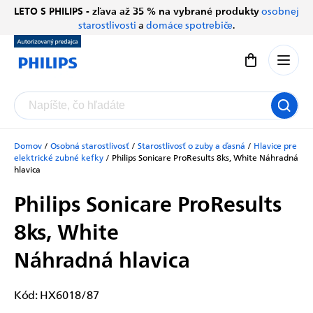
Prejsť
LETO S PHILIPS - zľava až 35 % na vybrané produkty
osobnej
Chatbot Filip
na
starostlivosti
a
domáce spotrebiče
.
Autorizovaný predajce
obsah
Nákupný koší
Domov
/
Osobná starostlivosť
/
Starostlivosť o zuby a ďasná
/
Hlavice pre
elektrické zubné kefky
/
Philips Sonicare ProResults 8ks, White
Náhradná
hlavica
Philips Sonicare ProResults
8ks, White
Náhradná hlavica
Kód:
HX6018/87